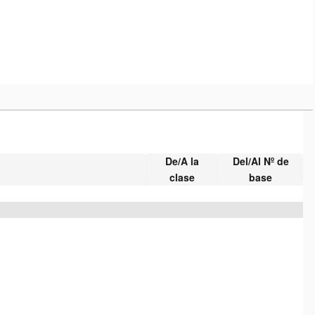
De/A la
Del/Al Nº de
clase
base