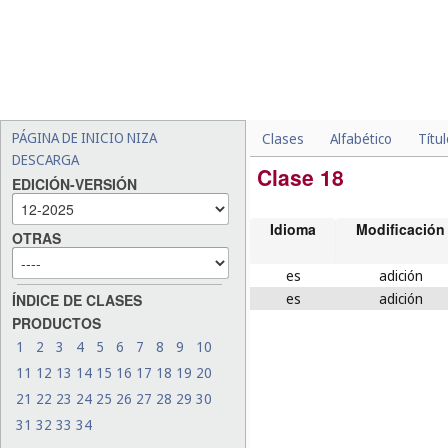
PÁGINA DE INICIO NIZA
Clases
Alfabético
Títu
DESCARGA
Clase 18
EDICIÓN-VERSIÓN
Idioma
Modificación
OTRAS
es
adición
es
adición
ÍNDICE DE CLASES
PRODUCTOS
1
2
3
4
5
6
7
8
9
10
11
12
13
14
15
16
17
18
19
20
21
22
23
24
25
26
27
28
29
30
31
32
33
34