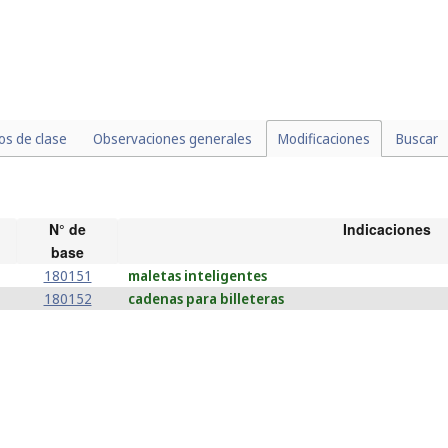
los de clase
Observaciones generales
Modificaciones
Buscar
N° de
Indicaciones
base
180151
maletas inteligentes
180152
cadenas para billeteras