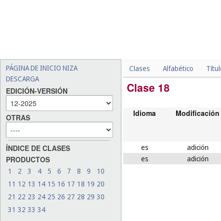
PÁGINA DE INICIO NIZA
Clases
Alfabético
Títu
DESCARGA
Clase 18
EDICIÓN-VERSIÓN
Idioma
Modificación
OTRAS
es
adición
ÍNDICE DE CLASES
es
adición
PRODUCTOS
1
2
3
4
5
6
7
8
9
10
11
12
13
14
15
16
17
18
19
20
21
22
23
24
25
26
27
28
29
30
31
32
33
34