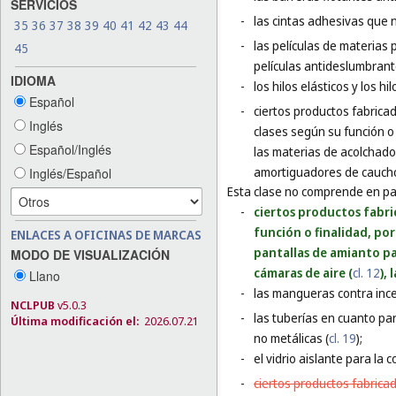
SERVICIOS
-
las cintas adhesivas que 
35
36
37
38
39
40
41
42
43
44
-
las películas de materias
45
películas antideslumbran
IDIOMA
-
los hilos elásticos y los h
Español
-
ciertos productos fabrica
Inglés
clases según su función o
Español/Inglés
las materias de acolchado
amortiguadores de caucho
Inglés/Español
Esta clase no comprende en par
-
ciertos productos fabri
función o finalidad, por
ENLACES A OFICINAS DE MARCAS
pantallas de amianto p
MODO DE VISUALIZACIÓN
cámaras de aire (
cl. 12
),
Llano
-
las mangueras contra ince
NCLPUB
v5.0.3
-
las tuberías en cuanto par
Última modificación el:
2026.07.21
no metálicas (
cl. 19
);
-
el vidrio aislante para la c
-
ciertos productos fabrica