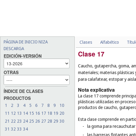
PÁGINA DE INICIO NIZA
Clases
Alfabético
Títu
DESCARGA
Clase 17
EDICIÓN-VERSIÓN
Caucho, gutapercha, goma, am
OTRAS
materiales; materias plásticas 
para calafatear, estopar y aisl
Nota explicativa
ÍNDICE DE CLASES
La clase 17 comprende principal
PRODUCTOS
plásticas utilizadas en proceso
1
2
3
4
5
6
7
8
9
10
productos de caucho, gutaperc
11
12
13
14
15
16
17
18
19
20
Esta clase comprende en partic
21
22
23
24
25
26
27
28
29
30
-
la goma para recauchutar
31
32
33
34
-
las barreras flotantes an