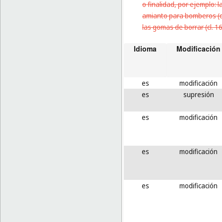
o finalidad, por ejemplo: l
amianto para bomberos (cl.
las gomas de borrar (cl. 16
Idioma
Modificación
es
modificación
es
supresión
es
modificación
es
modificación
es
modificación