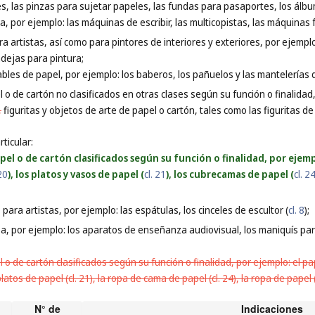
s, las pinzas para sujetar papeles, las fundas para pasaportes, los álb
na, por ejemplo: las máquinas de escribir, las multicopistas, las máquina
ara artistas, así como para pintores de interiores y exteriores, por ejempl
ndejas para pintura;
bles de papel, por ejemplo: los baberos, los pañuelos y las mantelerías 
 o de cartón no clasificados en otras clases según su función o finalidad
,
figuritas y objetos de arte de papel o cartón, tales como las figuritas de
ticular:
el o de cartón clasificados según su función o finalidad, por ejemp
 20
), los platos y vasos de papel (
cl. 21
), los cubrecamas de papel (
cl. 2
ara artistas, por ejemplo: las espátulas, los cinceles de escultor (
cl. 8
);
, por ejemplo: los aparatos de enseñanza audiovisual, los maniquís para
o de cartón clasificados según su función o finalidad, por ejemplo: el papel
platos de papel (cl. 21), la ropa de cama de papel (cl. 24), la ropa de papel (cl
N° de
Indicaciones