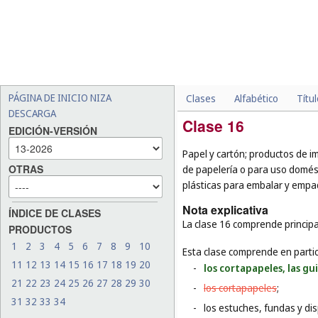
PÁGINA DE INICIO NIZA
Clases
Alfabético
Títu
DESCARGA
Clase 16
EDICIÓN-VERSIÓN
Papel y cartón; productos de i
OTRAS
de papelería o para uso domésti
plásticas para embalar y empaq
Nota explicativa
ÍNDICE DE CLASES
La clase 16 comprende principal
PRODUCTOS
1
2
3
4
5
6
7
8
9
10
Esta clase comprende en partic
11
12
13
14
15
16
17
18
19
20
-
los cortapapeles, las gu
21
22
23
24
25
26
27
28
29
30
-
los cortapapeles
;
31
32
33
34
-
los estuches, fundas y dis