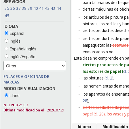
SERVICIOS
para talonarios de cheque
35
36
37
38
39
40
41
42
43
44
-
ciertas máquinas de ofici
45
-
los artículos de pintura p
pintores, los rodillos y ba
IDIOMA
-
ciertos productos desecha
Español
-
ciertos productos de papel
Inglés
empaquetar, las
estatuas
Español/Inglés
enmarcados o no.
Inglés/Español
Esta clase no comprende en par
-
ciertos productos de pap
los estores de papel (
cl.
ENLACES A OFICINAS DE
-
las pinturas (
cl. 2
);
MARCAS
-
las herramientas de mano p
MODO DE VISUALIZACIÓN
-
los aparatos de enseñanza
Llano
28
);
NCLPUB
v5.0.3
-
ciertos productos de papel 
Última modificación el:
2026.07.21
papel (cl. 20), los vasos y 
Idioma
Modificación