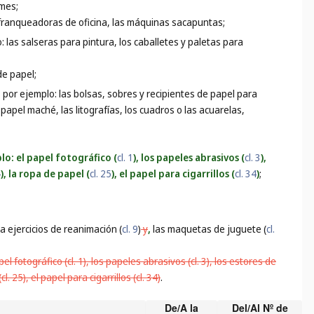
umes;
s franqueadoras de oficina, las máquinas sacapuntas;
o: las salseras para pintura, los caballetes y paletas para
de papel;
, por ejemplo: las bolsas, sobres y recipientes de papel para
 papel maché, las litografías, los cuadros o las acuarelas,
lo: el papel fotográfico (
cl. 1
), los papeles abrasivos (
cl. 3
),
4
), la ropa de papel (
cl. 25
), el papel para cigarrillos (
cl. 34
)
;
 ejercicios de reanimación (
cl. 9
)
y
,
las maquetas de juguete (
cl.
 fotográfico (cl. 1), los papeles abrasivos (cl. 3), los estores de
. 25), el papel para cigarrillos (cl. 34)
.
De/A la
Del/Al Nº de