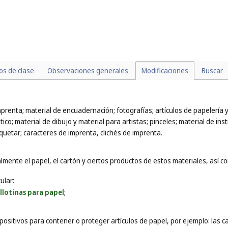
los de clase
Observaciones generales
Modificaciones
Buscar
mprenta; material de encuadernación; fotografías; artículos de papelería
co; material de dibujo y material para artistas; pinceles; material de inst
uetar; caracteres de imprenta, clichés de imprenta.
mente el papel, el cartón y ciertos productos de estos materiales, así com
ular:
illotinas para papel
;
positivos para contener o proteger artículos de papel, por ejemplo: las 