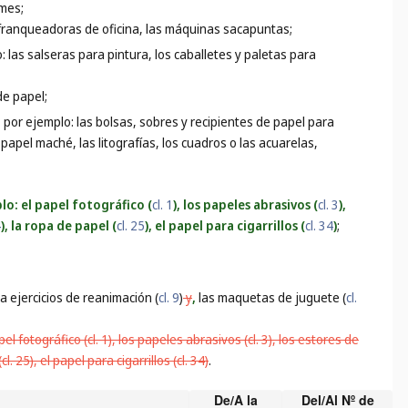
umes;
s franqueadoras de oficina, las máquinas sacapuntas;
o: las salseras para pintura, los caballetes y paletas para
de papel;
, por ejemplo: las bolsas, sobres y recipientes de papel para
 papel maché, las litografías, los cuadros o las acuarelas,
lo: el papel fotográfico (
cl. 1
), los papeles abrasivos (
cl. 3
),
4
), la ropa de papel (
cl. 25
), el papel para cigarrillos (
cl. 34
)
;
 ejercicios de reanimación (
cl. 9
)
y
,
las maquetas de juguete (
cl.
 fotográfico (cl. 1), los papeles abrasivos (cl. 3), los estores de
. 25), el papel para cigarrillos (cl. 34)
.
De/A la
Del/Al Nº de