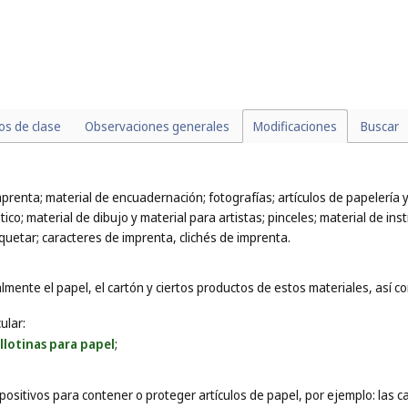
los de clase
Observaciones generales
Modificaciones
Buscar
mprenta; material de encuadernación; fotografías; artículos de papelería
co; material de dibujo y material para artistas; pinceles; material de inst
uetar; caracteres de imprenta, clichés de imprenta.
mente el papel, el cartón y ciertos productos de estos materiales, así com
ular:
illotinas para papel
;
positivos para contener o proteger artículos de papel, por ejemplo: las 