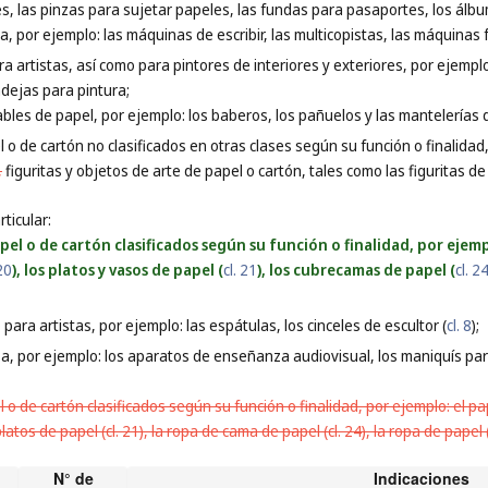
s, las pinzas para sujetar papeles, las fundas para pasaportes, los álb
na, por ejemplo: las máquinas de escribir, las multicopistas, las máquina
ara artistas, así como para pintores de interiores y exteriores, por ejempl
ndejas para pintura;
bles de papel, por ejemplo: los baberos, los pañuelos y las mantelerías 
 o de cartón no clasificados en otras clases según su función o finalidad
,
figuritas y objetos de arte de papel o cartón, tales como las figuritas de
ticular:
el o de cartón clasificados según su función o finalidad, por ejemp
 20
), los platos y vasos de papel (
cl. 21
), los cubrecamas de papel (
cl. 2
ara artistas, por ejemplo: las espátulas, los cinceles de escultor (
cl. 8
);
, por ejemplo: los aparatos de enseñanza audiovisual, los maniquís para
o de cartón clasificados según su función o finalidad, por ejemplo: el papel
platos de papel (cl. 21), la ropa de cama de papel (cl. 24), la ropa de papel (cl
N° de
Indicaciones