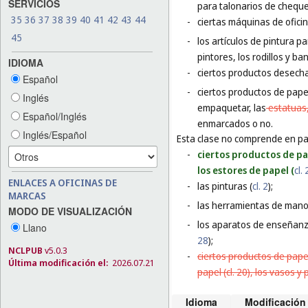
SERVICIOS
para talonarios de cheque
35
36
37
38
39
40
41
42
43
44
-
ciertas máquinas de ofici
45
-
los artículos de pintura p
pintores, los rodillos y ba
IDIOMA
-
ciertos productos desecha
Español
-
ciertos productos de papel
Inglés
empaquetar, las
estatuas
Español/Inglés
enmarcados o no.
Inglés/Español
Esta clase no comprende en par
-
ciertos productos de pap
los estores de papel (
cl.
ENLACES A OFICINAS DE
-
las pinturas (
cl. 2
);
MARCAS
-
las herramientas de mano p
MODO DE VISUALIZACIÓN
-
los aparatos de enseñanza
Llano
28
);
NCLPUB
v5.0.3
-
ciertos productos de papel 
Última modificación el:
2026.07.21
papel (cl. 20), los vasos y 
Idioma
Modificación