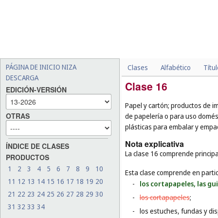
PÁGINA DE INICIO NIZA
Clases
Alfabético
Títu
DESCARGA
Clase 16
EDICIÓN-VERSIÓN
Papel y cartón; productos de i
OTRAS
de papelería o para uso domésti
plásticas para embalar y empaq
Nota explicativa
ÍNDICE DE CLASES
La clase 16 comprende principal
PRODUCTOS
1
2
3
4
5
6
7
8
9
10
Esta clase comprende en partic
11
12
13
14
15
16
17
18
19
20
-
los cortapapeles, las gu
21
22
23
24
25
26
27
28
29
30
-
los cortapapeles
;
31
32
33
34
-
los estuches, fundas y dis