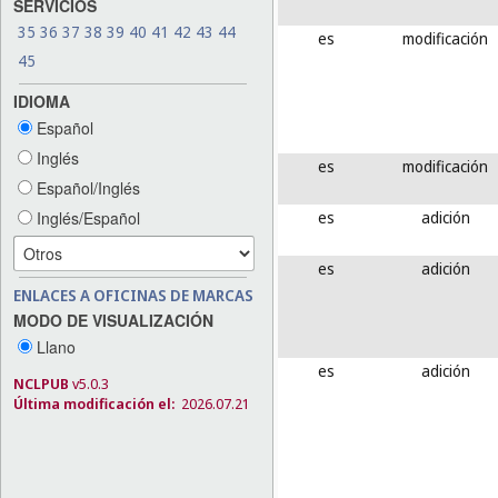
SERVICIOS
35
36
37
38
39
40
41
42
43
44
es
modificación
45
IDIOMA
Español
Inglés
es
modificación
Español/Inglés
es
adición
Inglés/Español
es
adición
ENLACES A OFICINAS DE MARCAS
MODO DE VISUALIZACIÓN
Llano
es
adición
NCLPUB
v5.0.3
Última modificación el:
2026.07.21