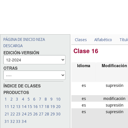
PÁGINA DE INICIO NIZA
Clases
Alfabético
Títu
DESCARGA
Clase 16
EDICIÓN-VERSIÓN
Idioma
Modificación
OTRAS
es
supresión
ÍNDICE DE CLASES
PRODUCTOS
es
modificación
1
2
3
4
5
6
7
8
9
10
es
supresión
11
12
13
14
15
16
17
18
19
20
es
supresión
21
22
23
24
25
26
27
28
29
30
31
32
33
34