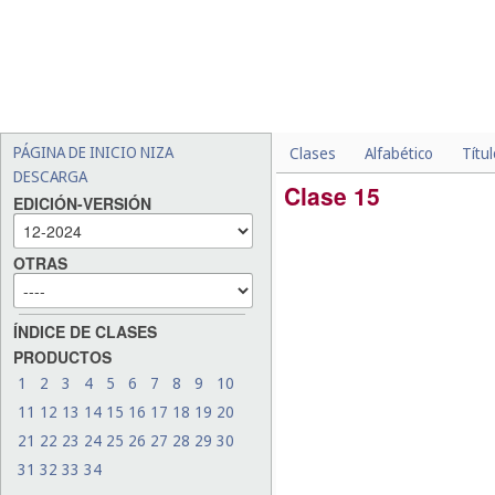
PÁGINA DE INICIO NIZA
Clases
Alfabético
Títu
DESCARGA
Clase 15
EDICIÓN-VERSIÓN
OTRAS
ÍNDICE DE CLASES
PRODUCTOS
1
2
3
4
5
6
7
8
9
10
11
12
13
14
15
16
17
18
19
20
21
22
23
24
25
26
27
28
29
30
31
32
33
34