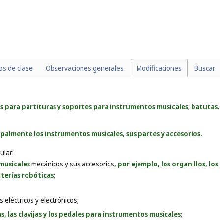
los de clase
Observaciones generales
Modificaciones
Buscar
es para partituras y soportes para instrumentos musicales
;
batutas
.
palmente los instrumentos musicales, sus partes y accesorios.
ular:
musicales
mecánicos y sus accesorios
, por ejemplo, los organillos, l
aterías robóticas
;
 eléctricos y electrónicos;
as, las clavijas y los pedales para instrumentos musicales
;