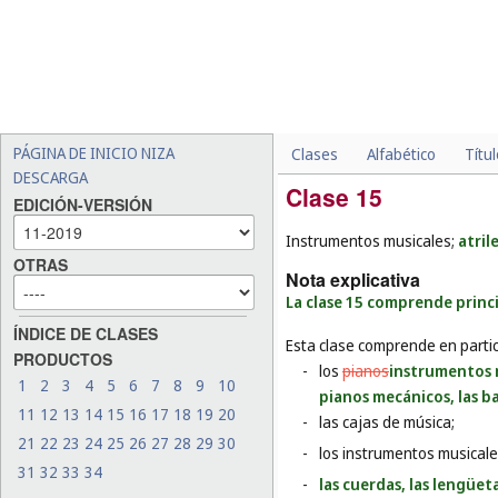
PÁGINA DE INICIO NIZA
Clases
Alfabético
Títu
DESCARGA
Clase 15
EDICIÓN-VERSIÓN
Instrumentos musicales;
atril
OTRAS
Nota explicativa
La clase 15 comprende princi
ÍNDICE DE CLASES
Esta clase comprende en partic
PRODUCTOS
-
los
pianos
instrumentos 
1
2
3
4
5
6
7
8
9
10
pianos mecánicos, las b
11
12
13
14
15
16
17
18
19
20
-
las cajas de música;
21
22
23
24
25
26
27
28
29
30
-
los instrumentos musicales
31
32
33
34
-
las cuerdas, las lengüet