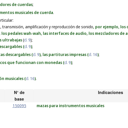
adores de cuerdas
;
umentos musicales de cuerda
.
ticular:
, transmisión, amplificación y reproducción de sonido
, por ejemplo, los
 los pedales wah-wah, las interfaces de audio, los mezcladores de a
s ultrabajas
(
cl. 9
);
escargables (
cl. 9
)
;
cas descargables (
cl. 9
), las partituras impresas (
cl. 16
)
;
icos que funcionan con monedas (
cl. 9
)
;
ión musicales (
cl. 16
)
.
N° de
Indicaciones
base
150095
mazas para instrumentos musicales