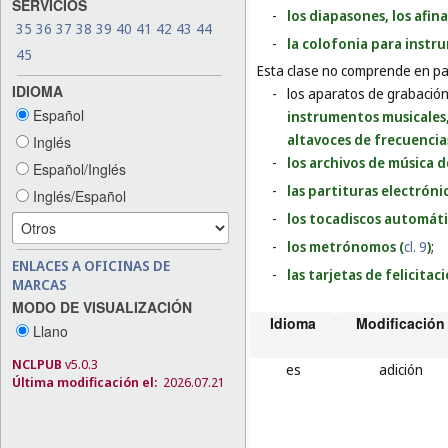
SERVICIOS
-
los diapasones, los afin
35
36
37
38
39
40
41
42
43
44
-
la colofonia para instr
45
Esta clase no comprende en par
IDIOMA
-
los aparatos de grabación
Español
instrumentos musicales,
altavoces de frecuencia
Inglés
-
los archivos de música d
Español/Inglés
-
las partituras electróni
Inglés/Español
-
los tocadiscos automát
-
los metrónomos (
cl. 9
)
;
ENLACES A OFICINAS DE
-
las tarjetas de felicitac
MARCAS
MODO DE VISUALIZACIÓN
Idioma
Modificación
Llano
NCLPUB
v5.0.3
es
adición
Última modificación el:
2026.07.21