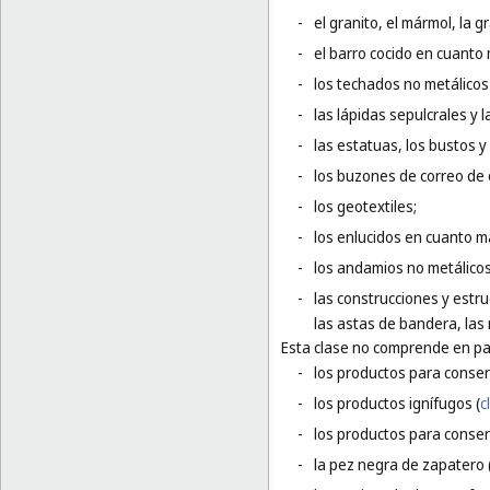
-
el granito, el mármol, la g
-
el barro cocido en cuanto 
-
los techados no metálicos 
-
las lápidas sepulcrales y 
-
las estatuas, los bustos y
-
los buzones de correo de 
-
los geotextiles;
-
los enlucidos en cuanto m
-
los andamios no metálicos
-
las construcciones y estru
las astas de bandera, las 
Esta clase no comprende en par
-
los productos para conser
-
los productos ignífugos (
c
-
los productos para conser
-
la pez negra de zapatero 