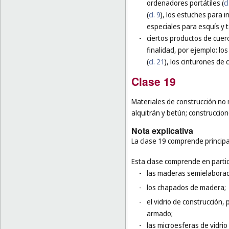
ordenadores portátiles (
cl
(
cl. 9
), los estuches para 
especiales para esquís y t
-
ciertos productos de cuero
finalidad, por ejemplo: los
(
cl. 21
), los cinturones de 
Clase 19
Materiales de construcción no m
alquitrán y betún; construcci
Nota explicativa
La clase 19 comprende principa
Esta clase comprende en partic
-
las maderas semielaboradas
-
los chapados de madera;
-
el vidrio de construcción, p
armado;
-
las microesferas de vidrio