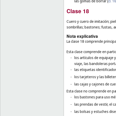
las gomas de borrar (
cl. 1
Clase 18
Cuero y cuero de imitación; pie
sombrillas; bastones; fustas, a
Nota explicativa
La clase 18 comprende principal
Esta clase comprende en partic
-
los artículos de equipaje 
viaje, las bandoleras por
-
las etiquetas identificado
-
los tarjeteros y las billete
-
las cajas y cajones de cue
Esta clase no comprende en par
-
los bastones para uso méd
-
las prendas de vestir, el 
-
las bolsas y estuches dis