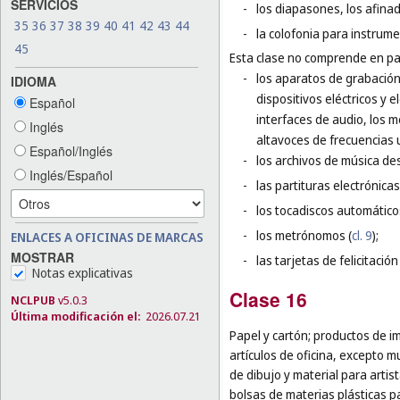
SERVICIOS
-
los diapasones, los afina
35
36
37
38
39
40
41
42
43
44
-
la colofonia para instrum
45
Esta clase no comprende en par
-
los aparatos de grabación,
IDIOMA
dispositivos eléctricos y
Español
interfaces de audio, los 
Inglés
altavoces de frecuencias u
Español/Inglés
-
los archivos de música de
Inglés/Español
-
las partituras electrónica
-
los tocadiscos automátic
-
los metrónomos (
cl. 9
);
ENLACES A OFICINAS DE MARCAS
MOSTRAR
-
las tarjetas de felicitación
Notas explicativas
Clase 16
NCLPUB
v5.0.3
Última modificación el:
2026.07.21
Papel y cartón; productos de im
artículos de oficina, excepto 
de dibujo y material para artist
bolsas de materias plásticas p