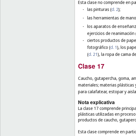
Esta clase no comprende en par
-
las pinturas (
cl. 2
);
-
las herramientas de mano p
-
los aparatos de enseñanza
ejercicios de reanimación 
-
ciertos productos de papel
fotográfico (
cl. 1
), los pap
(
cl. 21
), la ropa de cama de
Clase 17
Caucho, gutapercha, goma, am
materiales; materias plásticas 
para calafatear, estopar y aisl
Nota explicativa
La clase 17 comprende principal
plásticas utilizadas en proceso
productos de caucho, gutaperc
Esta clase comprende en partic