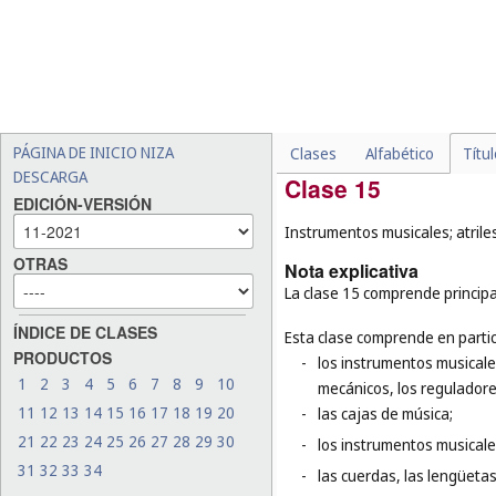
loza, barro cocido o vidrio 
-
ciertos productos de meta
ejemplo: los metales en ho
(
cl. 2
), las amalgamas dent
los contactos eléctricos (
cl
en oro y plata (
cl. 26
), las
PÁGINA DE INICIO NIZA
Clases
Alfabético
Títu
DESCARGA
Clase 15
EDICIÓN-VERSIÓN
Instrumentos musicales; atrile
OTRAS
Nota explicativa
La clase 15 comprende principa
ÍNDICE DE CLASES
Esta clase comprende en partic
PRODUCTOS
-
los instrumentos musicales
1
2
3
4
5
6
7
8
9
10
mecánicos, los reguladore
11
12
13
14
15
16
17
18
19
20
-
las cajas de música;
21
22
23
24
25
26
27
28
29
30
-
los instrumentos musicales
31
32
33
34
-
las cuerdas, las lengüetas