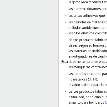
-
la goma para recauchutar
-
las barreras flotantes an
-
las cintas adhesivas que 
-
las películas de materias
películas antideslumbrante
-
los hilos elásticos y los h
-
ciertos productos fabrica
clases según su función o
las materias de acolchado
amortiguadores de caucho
Esta clase no comprende en par
-
las mangueras contra ince
-
las tuberías en cuanto par
no metálicas (
cl. 19
);
-
el vidrio aislante para la c
-
ciertos productos fabrica
o finalidad, por ejemplo: 
amianto para bomberos (
c