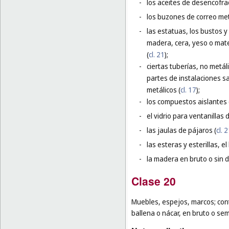
-
los aceites de desencofrad
-
los buzones de correo met
-
las estatuas, los bustos 
madera, cera, yeso o mater
(
cl. 21
);
-
ciertas tuberías, no metál
partes de instalaciones sa
metálicos (
cl. 17
);
-
los compuestos aislantes 
-
el vidrio para ventanillas
-
las jaulas de pájaros (
cl. 
-
las esteras y esterillas, e
-
la madera en bruto o sin 
Clase 20
Muebles, espejos, marcos; con
ballena o nácar, en bruto o se