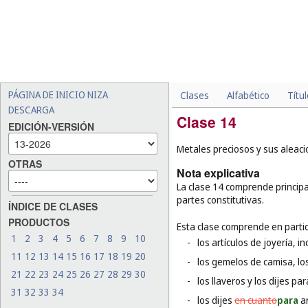
PÁGINA DE INICIO NIZA
Clases
Alfabético
Títu
DESCARGA
Clase 14
EDICIÓN-VERSIÓN
Metales preciosos y sus aleacio
OTRAS
Nota explicativa
La clase 14 comprende principa
partes constitutivas.
ÍNDICE DE CLASES
PRODUCTOS
Esta clase comprende en partic
1
2
3
4
5
6
7
8
9
10
-
los artículos de joyería, in
11
12
13
14
15
16
17
18
19
20
-
los gemelos de camisa, los
21
22
23
24
25
26
27
28
29
30
-
los llaveros y los dijes par
31
32
33
34
-
los dijes
en cuanto
para
ar