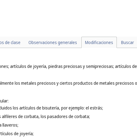
los de clase
Observaciones generales
Modificaciones
Buscar
nes; artículos de joyería, piedras preciosas y semipreciosas; artículos d
lmente los metales preciosos y ciertos productos de metales preciosos o c
ular:
cluidos los artículos de bisutería, por ejemplo: el estrás;
 alfileres de corbata, los pasadores de corbata;
a llaveros;
tículos de joyería;