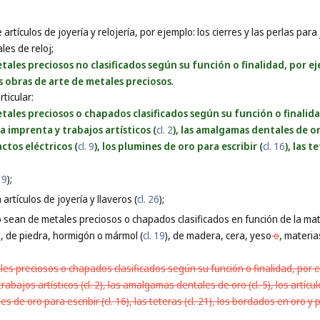
 artículos de joyería y relojería, por ejemplo: los cierres y las perlas para
ales de reloj;
ales preciosos no clasificados según su función o finalidad, por eje
as obras de arte de metales preciosos
.
ticular:
ales preciosos o chapados clasificados según su función o finalidad
la imprenta y trabajos artísticos (
cl. 2
), las amalgamas dentales de or
actos eléctricos (
cl. 9
), los plumines de oro para escribir (
cl. 16
), las t
. 9
);
artículos de joyería y llaveros (
cl. 26
);
o sean de metales preciosos o chapados clasificados en función de la mat
), de piedra, hormigón o mármol (
cl. 19
), de madera, cera, yeso
o
,
materias
es preciosos o chapados clasificados según su función o finalidad, por ej
rabajos artísticos (cl. 2), las amalgamas dentales de oro (cl. 5), los artícul
ines de oro para escribir (cl. 16), las teteras (cl. 21), los bordados en oro y p