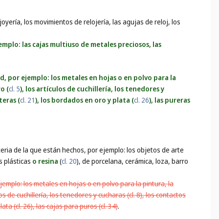
 joyería, los movimientos de relojería, las agujas de reloj, los
mplo: las cajas multiuso de metales preciosos, las
, por ejemplo: los metales en hojas o en polvo para la
o (
cl. 5
), los artículos de cuchillería, los tenedores y
eteras (
cl. 21
), los bordados en oro y plata (
cl. 26
), las pureras
eria de la que están hechos, por ejemplo: los objetos de arte
 plásticas
o resina
(
cl. 20
), de porcelana, cerámica, loza, barro
emplo: los metales en hojas o en polvo para la pintura, la
os de cuchillería, los tenedores y cucharas (cl. 8), los contactos
lata (cl. 26), las cajas para puros (cl. 34)
.