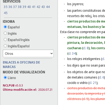
SERVICIOS
-
los joyeros;
35
36
37
38
39
40
41
42
43
44
-
las partes constitutivas de
45
resortes de reloj, los crist
IDIOMA
-
ciertos productos de met
estatuas, los bustos y l
Español
Esta clase no comprende en par
Inglés
-
ciertos productos de met
Español/Inglés
pintura, la decoración, 
Inglés/Español
cucharas (
cl. 8
), los cont
(
cl. 34
)
;
-
los relojes inteligentes (
cl
ENLACES A OFICINAS DE
-
los dijes que no sean para 
MARCAS
MODO DE VISUALIZACIÓN
-
los objetos de arte que n
de metales comunes (
cl. 6
Llano
cocido o vidrio (
cl. 21
);
NCLPUB
v5.0.3
-
ciertos productos de metal
Última modificación el:
2026.07.21
decoración, la imprenta y t
eléctricos (cl. 9), los plum