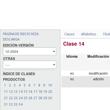
PÁGINA DE INICIO NIZA
Clases
Alfabético
Títu
DESCARGA
Clase 14
EDICIÓN-VERSIÓN
Idioma
Modificación
OTRAS
es
modificación
ÍNDICE DE CLASES
es
adición
PRODUCTOS
1
2
3
4
5
6
7
8
9
10
11
12
13
14
15
16
17
18
19
20
21
22
23
24
25
26
27
28
29
30
31
32
33
34