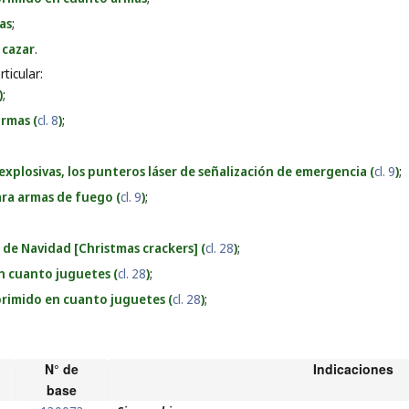
as
;
 cazar
.
ticular:
)
;
armas (
cl. 8
)
;
 explosivas, los punteros láser de señalización de emergencia (
cl. 9
)
;
ara armas de fuego (
cl. 9
)
;
 de Navidad [Christmas crackers] (
cl. 28
)
;
n cuanto juguetes (
cl. 28
)
;
mprimido en cuanto juguetes (
cl. 28
)
;
N° de
Indicaciones
base