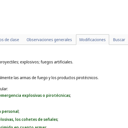
los de clase
Observaciones generales
Modificaciones
Buscar
oyectiles; explosivos; fuegos artificiales.
lmente las armas de fuego y los productos pirotécnicos.
ular:
 emergencia explosivas o pirotécnicas
;
a personal
;
plosivas, los cohetes de señales
;
mprimido en cuanto armas
;