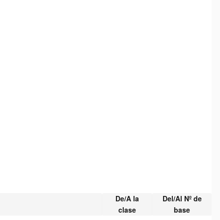
De/A la
Del/Al Nº de
clase
base