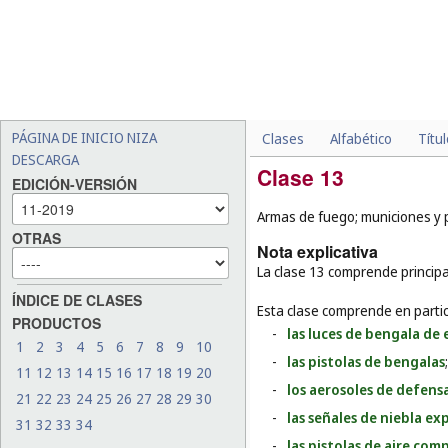
PÁGINA DE INICIO NIZA
Clases
Alfabético
Títu
DESCARGA
Clase 13
EDICIÓN-VERSIÓN
Armas de fuego; municiones y pr
OTRAS
Nota explicativa
La clase 13 comprende principa
ÍNDICE DE CLASES
Esta clase comprende en partic
PRODUCTOS
-
las luces de bengala de
1
2
3
4
5
6
7
8
9
10
-
las pistolas de bengalas
;
11
12
13
14
15
16
17
18
19
20
-
los aerosoles de defens
21
22
23
24
25
26
27
28
29
30
-
las señales de niebla ex
31
32
33
34
-
las pistolas de aire co