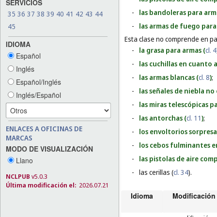
SERVICIOS
-
las bandoleras para arm
35
36
37
38
39
40
41
42
43
44
-
las armas de fuego para
45
Esta clase no comprende en par
IDIOMA
-
la grasa para armas (
cl. 4
Español
-
las cuchillas en cuanto 
Inglés
-
las armas blancas (
cl. 8
)
;
Español/Inglés
-
las señales de niebla no
Inglés/Español
-
las miras telescópicas p
-
las antorchas (
cl. 11
)
;
ENLACES A OFICINAS DE
-
los envoltorios sorpresa
MARCAS
-
los cebos fulminantes e
MODO DE VISUALIZACIÓN
-
las pistolas de aire co
Llano
-
las cerillas (
cl. 34
).
NCLPUB
v5.0.3
Última modificación el:
2026.07.21
Idioma
Modificación