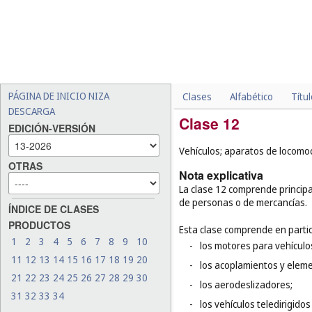
PÁGINA DE INICIO NIZA
Clases
Alfabético
Títu
DESCARGA
Clase 12
EDICIÓN-VERSIÓN
Vehículos; aparatos de locomoc
OTRAS
Nota explicativa
La clase 12 comprende principa
de personas o de mercancías.
ÍNDICE DE CLASES
PRODUCTOS
Esta clase comprende en partic
1
2
3
4
5
6
7
8
9
10
-
los motores para vehículos
11
12
13
14
15
16
17
18
19
20
-
los acoplamientos y eleme
21
22
23
24
25
26
27
28
29
30
-
los aerodeslizadores;
31
32
33
34
-
los vehículos teledirigido