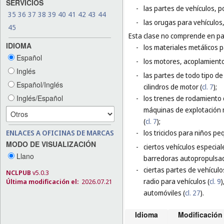
SERVICIOS
-
las partes de vehículos, p
35
36
37
38
39
40
41
42
43
44
-
las orugas para vehículos
45
Esta clase no comprende en par
IDIOMA
-
los materiales metálicos p
Español
-
los motores, acoplamiento
Inglés
-
las partes de todo tipo de
Español/Inglés
cilindros de motor (
cl. 7
);
Inglés/Español
-
los trenes de rodamiento
máquinas de explotación 
(
cl. 7
);
ENLACES A OFICINAS DE MARCAS
-
los triciclos para niños p
MODO DE VISUALIZACIÓN
-
ciertos vehículos especia
Llano
barredoras autopropulsad
-
ciertas partes de vehículo
NCLPUB
v5.0.3
radio para vehículos (
cl. 9
)
Última modificación el:
2026.07.21
automóviles (
cl. 27
).
Idioma
Modificación