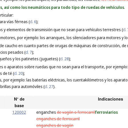
os, así como los neumáticos para todo tipo de ruedas de vehículos
.
ticular:
ara vías férreas (
cl. 6
);
s y elementos de transmisión que no sean para vehículos terrestres (
cl.
 motores, por ejemplo: los arranques, los silenciadores para motores y los
 de caucho en cuanto partes de orugas de máquinas de construcción, de 
cios pesados (
cl. 7
);
equeños y los patinetes (juguetes) (
cl. 28
);
les o aparatos sobre ruedas que no sean para el transporte, por ejemplo
os de té (
cl. 20
);
s, por ejemplo: las baterías eléctricas, los cuentakilómetros y los aparato
mbrillas para automóviles (
cl. 27
).
N° de
Indicaciones
base
120002
enganches
de vagón o ferrocarril
ferroviarios
enganches de ferrocarril
enganches de vagón