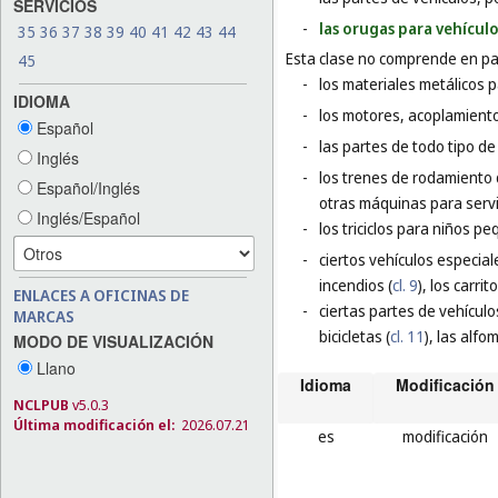
SERVICIOS
-
las orugas para vehícul
35
36
37
38
39
40
41
42
43
44
Esta clase no comprende en par
45
-
los materiales metálicos p
IDIOMA
-
los motores, acoplamiento
Español
-
las partes de todo tipo de
Inglés
-
los trenes de rodamiento
Español/Inglés
otras máquinas para servi
Inglés/Español
-
los triciclos para niños p
-
ciertos vehículos especia
incendios (
cl. 9
), los carrit
ENLACES A OFICINAS DE
-
ciertas partes de vehículo
MARCAS
bicicletas (
cl. 11
), las alfo
MODO DE VISUALIZACIÓN
Llano
Idioma
Modificación
NCLPUB
v5.0.3
Última modificación el:
2026.07.21
es
modificación