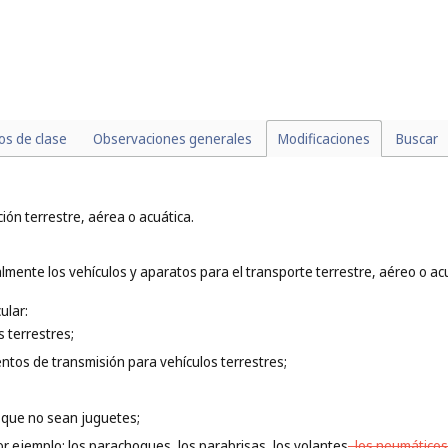
los de clase
Observaciones generales
Modificaciones
Buscar
ión terrestre, aérea o acuática.
lmente los vehículos y aparatos para el transporte terrestre, aéreo o a
ular:
 terrestres;
ntos de transmisión para vehículos terrestres;
s que no sean juguetes;
or ejemplo: los parachoques, los parabrisas, los volantes
, los neumáticos