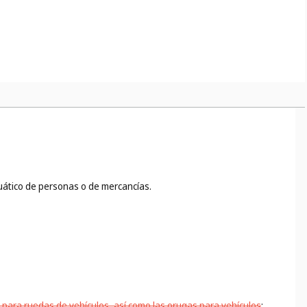
cuático de personas o de mercancías.
 para ruedas de vehículos, así como las orugas para vehículos
;