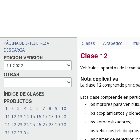
PÁGINA DE INICIO NIZA
Clases
Alfabético
Títu
DESCARGA
Clase 12
EDICIÓN-VERSIÓN
Vehículos; aparatos de locomoc
OTRAS
Nota explicativa
La clase 12 comprende principa
ÍNDICE DE CLASES
Esta clase comprende en partic
PRODUCTOS
-
los motores para vehículos
1
2
3
4
5
6
7
8
9
10
-
los acoplamientos y eleme
11
12
13
14
15
16
17
18
19
20
-
los aerodeslizadores;
21
22
23
24
25
26
27
28
29
30
-
los vehículos teledirigido
31
32
33
34
-
las partes de vehículos, p