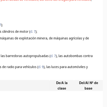
 7
);
 cilindros de motor (
cl. 7
);
máquinas de explotación minera, de máquinas agrícolas y de
: las barredoras autopropulsadas (
cl. 7
), las autobombas contra
s de radio para vehículos (
cl. 9
), las luces para automóviles y
De/A la
Del/Al Nº de
clase
base