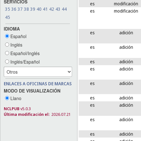
SERVICIOS
es
modificación
35
36
37
38
39
40
41
42
43
44
es
modificación
45
IDIOMA
es
adición
Español
Inglés
es
adición
Español/Inglés
es
adición
Inglés/Español
es
adición
es
adición
ENLACES A OFICINAS DE MARCAS
MODO DE VISUALIZACIÓN
es
adición
Llano
es
adición
NCLPUB
v5.0.3
Última modificación el:
2026.07.21
es
adición
es
adición