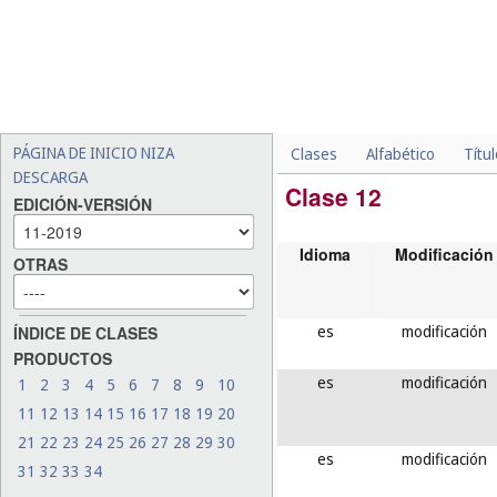
PÁGINA DE INICIO NIZA
Clases
Alfabético
Títu
DESCARGA
Clase 12
EDICIÓN-VERSIÓN
Idioma
Modificación
OTRAS
es
modificación
ÍNDICE DE CLASES
PRODUCTOS
es
modificación
1
2
3
4
5
6
7
8
9
10
11
12
13
14
15
16
17
18
19
20
21
22
23
24
25
26
27
28
29
30
es
modificación
31
32
33
34