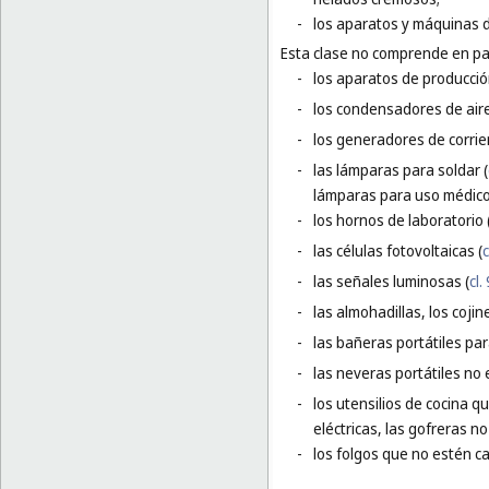
-
los aparatos y máquinas d
Esta clase no comprende en par
-
los aparatos de producció
-
los condensadores de aire
-
los generadores de corrien
-
las lámparas para soldar (
lámparas para uso médico
-
los hornos de laboratorio 
-
las células fotovoltaicas (
c
-
las señales luminosas (
cl.
-
las almohadillas, los coji
-
las bañeras portátiles pa
-
las neveras portátiles no e
-
los utensilios de cocina q
eléctricas, las gofreras no 
-
los folgos que no estén c