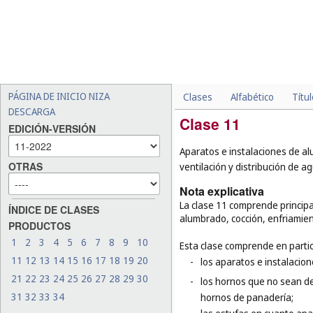
PÁGINA DE INICIO NIZA
Clases
Alfabético
Títu
DESCARGA
Clase 11
EDICIÓN-VERSIÓN
Aparatos e instalaciones de al
OTRAS
ventilación y distribución de a
Nota explicativa
La clase 11 comprende principa
ÍNDICE DE CLASES
alumbrado, cocción, enfriamie
PRODUCTOS
1
2
3
4
5
6
7
8
9
10
Esta clase comprende en partic
11
12
13
14
15
16
17
18
19
20
-
los aparatos e instalacio
21
22
23
24
25
26
27
28
29
30
-
los hornos que no sean de
31
32
33
34
hornos de panadería;