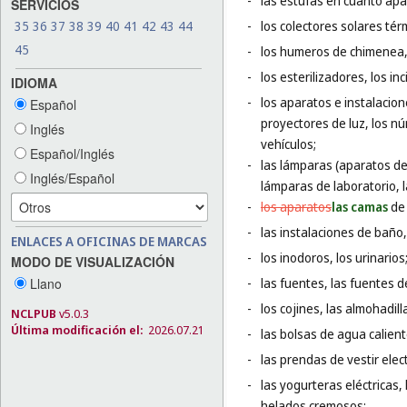
-
las estufas en cuanto apa
SERVICIOS
35
36
37
38
39
40
41
42
43
44
-
los colectores solares tér
45
-
los humeros de chimenea, 
-
los esterilizadores, los in
IDIOMA
-
los aparatos e instalacio
Español
proyectores de luz, los nú
Inglés
vehículos;
Español/Inglés
-
las lámparas (aparatos de 
Inglés/Español
lámparas de laboratorio, l
-
los aparatos
las camas
de
-
las instalaciones de baño
ENLACES A OFICINAS DE MARCAS
-
los inodoros, los urinarios
MODO DE VISUALIZACIÓN
Llano
-
las fuentes, las fuentes d
-
los cojines, las almohadi
NCLPUB
v5.0.3
Última modificación el:
2026.07.21
-
las bolsas de agua calient
-
las prendas de vestir elec
-
las yogurteras eléctricas
helados cremosos;