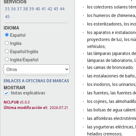
SERVICIOS
-
los colectores solares tér
35
36
37
38
39
40
41
42
43
44
-
los humeros de chimenea, 
45
-
los esterilizadores, los in
IDIOMA
-
los aparatos e instalacion
Español
proyectores de luz, los nú
Inglés
vehículos;
Español/Inglés
-
las lámparas (aparatos de 
Inglés/Español
lámparas de laboratorio, l
-
las camas de bronceado;
-
las instalaciones de baño
ENLACES A OFICINAS DE MARCAS
-
los inodoros, los urinarios
MOSTRAR
-
las fuentes, las fuentes d
Notas explicativas
-
los cojines, las almohadi
NCLPUB
v5.0.3
Última modificación el:
2026.07.21
-
las bolsas de agua calient
-
las alfombras electrotérmi
-
las yogurteras eléctricas
helados cremosos;