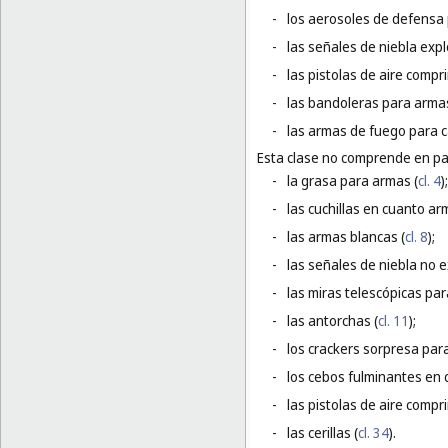
-
los aerosoles de defensa 
-
las señales de niebla expl
-
las pistolas de aire comp
-
las bandoleras para arma
-
las armas de fuego para c
Esta clase no comprende en par
-
la grasa para armas (
cl. 4
);
-
las cuchillas en cuanto ar
-
las armas blancas (
cl. 8
);
-
las señales de niebla no e
-
las miras telescópicas pa
-
las antorchas (
cl. 11
);
-
los crackers sorpresa para
-
los cebos fulminantes en 
-
las pistolas de aire compr
-
las cerillas (
cl. 34
).