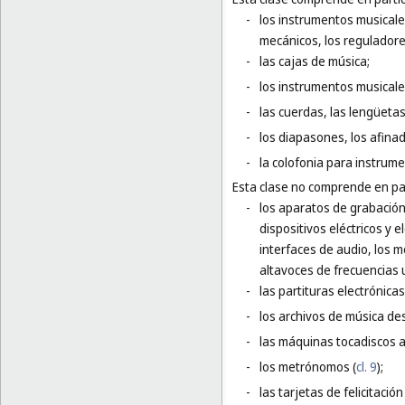
-
los instrumentos musicales
mecánicos, los reguladore
-
las cajas de música;
-
los instrumentos musicales
-
las cuerdas, las lengüetas
-
los diapasones, los afina
-
la colofonia para instrum
Esta clase no comprende en par
-
los aparatos de grabación,
dispositivos eléctricos y
interfaces de audio, los 
altavoces de frecuencias u
-
las partituras electrónica
-
los archivos de música de
-
las máquinas tocadiscos a
-
los metrónomos (
cl. 9
);
-
las tarjetas de felicitación