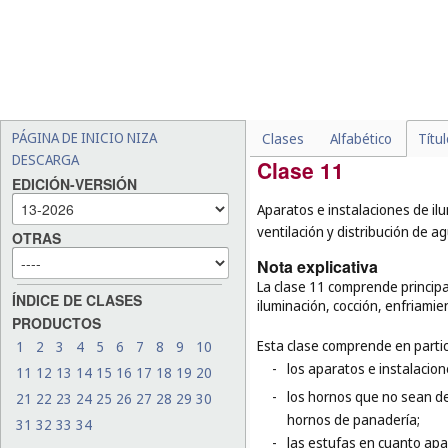
-
los implantes quirúrgicos 
-
los cigarrillos sin tabaco 
-
las sillas de ruedas, los 
-
las mesas de masaje, los c
-
las gafas de fiesta (
cl. 28
).
PÁGINA DE INICIO NIZA
Clases
Alfabético
Títu
DESCARGA
Clase 11
EDICIÓN-VERSIÓN
Aparatos e instalaciones de ilu
ventilación y distribución de a
OTRAS
Nota explicativa
La clase 11 comprende principa
ÍNDICE DE CLASES
iluminación, cocción, enfriami
PRODUCTOS
Esta clase comprende en partic
1
2
3
4
5
6
7
8
9
10
-
los aparatos e instalacio
11
12
13
14
15
16
17
18
19
20
-
los hornos que no sean de
21
22
23
24
25
26
27
28
29
30
hornos de panadería;
31
32
33
34
-
las estufas en cuanto apa