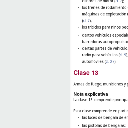
cilindros de motor (
cl. 7
);
-
los trenes de rodamiento
máquinas de explotación 
(
cl. 7
);
-
los triciclos para niños p
-
ciertos vehículos especia
barredoras autopropulsad
-
ciertas partes de vehículo
radio para vehículos (
cl. 9
)
automóviles (
cl. 27
).
Clase 13
Armas de fuego; municiones y pr
Nota explicativa
La clase 13 comprende principa
Esta clase comprende en partic
-
las luces de bengala de e
-
las pistolas de bengalas;