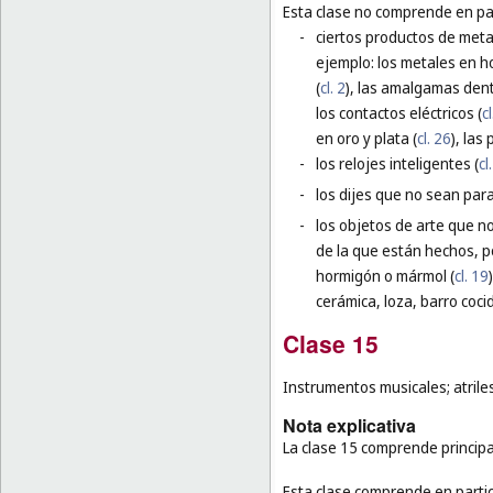
Esta clase no comprende en par
-
ciertos productos de meta
ejemplo: los metales en ho
(
cl. 2
), las amalgamas dent
los contactos eléctricos (
cl
en oro y plata (
cl. 26
), las
-
los relojes inteligentes (
cl
-
los dijes que no sean para 
-
los objetos de arte que n
de la que están hechos, p
hormigón o mármol (
cl. 19
cerámica, loza, barro cocid
Clase 15
Instrumentos musicales; atrile
Nota explicativa
La clase 15 comprende principa
Esta clase comprende en partic