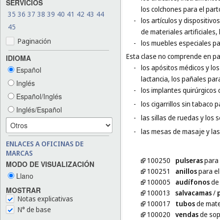
SERVICIOS
los colchones para el parto
35
36
37
38
39
40
41
42
43
44
-
los artículos y dispositiv
45
de materiales artificiales
Paginación
-
los muebles especiales pa
Esta clase no comprende en par
IDIOMA
-
los apósitos médicos y lo
Español
lactancia, los pañales par
Inglés
-
los implantes quirúrgicos 
Español/Inglés
-
los cigarrillos sin tabaco 
Inglés/Español
-
las sillas de ruedas y los
-
las mesas de masaje y las
ENLACES A OFICINAS DE
MARCAS
100250
pulseras
para 
MODO DE VISUALIZACIÓN
100251
anillos
para e
Llano
100005
audífonos
de 
MOSTRAR
100013
salvacamas
/
Notas explicativas
100017
tubos
de mate
N° de base
100020
vendas
de sop