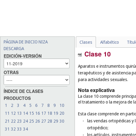
PÁGINA DE INICIO NIZA
Clases
Alfabético
Títu
DESCARGA
Clase 10
EDICIÓN-VERSIÓN
Aparatos e instrumentos quirúrg
OTRAS
terapéuticos y de asistencia pa
para actividades sexuales.
Nota explicativa
ÍNDICE DE CLASES
La clase 10 comprende principa
PRODUCTOS
el tratamiento o la mejora de 
1
2
3
4
5
6
7
8
9
10
11
12
13
14
15
16
17
18
19
20
Esta clase comprende en partic
-
las vendas ortopédicas y 
21
22
23
24
25
26
27
28
29
30
ortopédico;
31
32
33
34
-
los artículos, instrumento