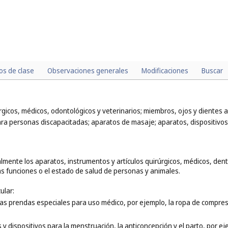
los de clase
Observaciones generales
Modificaciones
Buscar
icos, médicos, odontológicos y veterinarios; miembros, ojos y dientes arti
ra personas discapacitadas; aparatos de masaje; aparatos, dispositivos y 
lmente los aparatos, instrumentos y artículos quirúrgicos, médicos, dent
las funciones o el estado de salud de personas y animales.
ular:
las prendas especiales para uso médico, por ejemplo, la ropa de compresi
s y dispositivos para la menstruación, la anticoncepción y el parto, por e