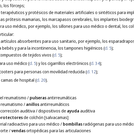
, los fórceps;
os terapéuticos y protésicos de materiales artificiales o sintéticos para 
, las prótesis mamarias, los marcapasos cerebrales, los implantes biodegr
ra uso médico, por ejemplo, los sillones para uso médico o dental, los c
ticular:
s artículos absorbentes para uso sanitario, por ejemplo, los esparadrapos
a bebés y para la incontinencia, los tampones higiénicos (
cl. 5
);
compuestos de tejidos vivos (
cl. 5
);
para uso médico (
cl. 5
) y los cigarrillos electrónicos (
cl. 34
);
 scooters para personas con movilidad reducida (
cl. 12
);
 camas de hospital (
cl. 20
).
el reumatismo
/
pulseras
antirreumáticas
l reumatismo
/
anillos
antirreumáticos
corrección auditiva
/ dispositivos de
ayuda
auditiva
protectores
de colchón [salvacamas]
rial radioactivo para uso médico
/
bombillas
radiógenas para uso médic
orte
/
vendas
ortopédicas para las articulaciones