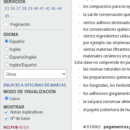
SERVICIOS
-
los compuestos para la r
35
36
37
38
39
40
41
42
43
44
-
la sal de conservación qu
45
-
ciertos aditivos destinados
Paginación
los conservadores químic
IDIOMA
-
ciertos ingredientes utili
Español
por ejemplo: las vitaminas
Inglés
-
ciertas materias filtrante
materiales cerámicos en p
Español/Inglés
Esta clase no comprende en par
Inglés/Español
-
las resinas naturales en b
-
las preparaciones química
ENLACES A OFICINAS DE MARCAS
-
los fungicidas, los herbic
MODO DE VISUALIZACIÓN
-
los adhesivos (pegamentos
Llano
-
la sal para conservar alim
MOSTRAR
-
el pajote (cobertura de hu
Notas explicativas
N° de base
010002
pegamentos
p
NCLPUB
v5.0.3