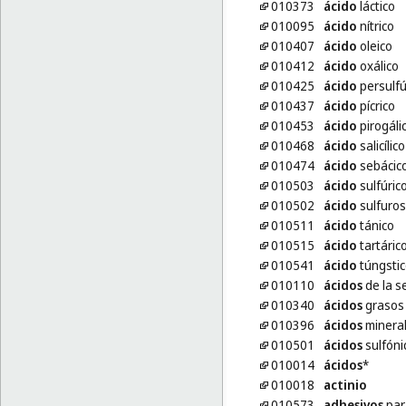
010373
ácido
láctico
010095
ácido
nítrico
010407
ácido
oleico
010412
ácido
oxálico
010425
ácido
persulfú
010437
ácido
pícrico
010453
ácido
pirogáli
010468
ácido
salicílico
010474
ácido
sebácic
010503
ácido
sulfúric
010502
ácido
sulfuro
010511
ácido
tánico
010515
ácido
tartáric
010541
ácido
túngstic
010110
ácidos
de la s
010340
ácidos
grasos
010396
ácidos
minera
010501
ácidos
sulfóni
010014
ácidos
*
010018
actinio
010573
adhesivos
par