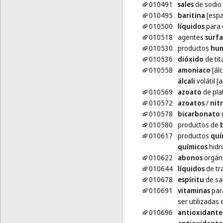
010491
sales
de sodio
010495
baritina
[espa
010500
líquidos
para d
010518
agentes
surfa
010530
productos
hum
010536
dióxido
de tit
010558
amoniaco
[álc
álcali
volátil [
010569
azoato
de pla
010572
azoatos
/
nit
010578
bicarbonato
010580
productos de
010617
productos
quí
químicos
hidr
010622
abonos
orgán
010644
líquidos
de tr
010678
espíritu
de sa
010691
vitaminas
para
ser utilizadas
010696
antioxidante