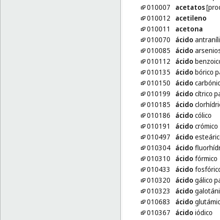
010007
acetatos
[pro
010012
acetileno
010011
acetona
010070
ácido
antraníl
010085
ácido
arsenio
010112
ácido
benzoic
010135
ácido
bórico p
010150
ácido
carbóni
010199
ácido
cítrico p
010185
ácido
clorhídri
010186
ácido
cólico
010191
ácido
crómico
010497
ácido
esteáric
010304
ácido
fluorhíd
010310
ácido
fórmico
010433
ácido
fosfóric
010320
ácido
gálico pa
010323
ácido
galotán
010683
ácido
glutámic
010367
ácido
iódico