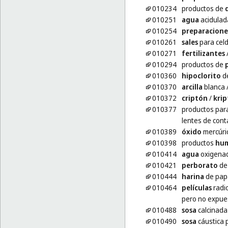
010234
productos de
010251
agua
acidulad
010254
preparacione
010261
sales
para celd
010271
fertilizantes
010294
productos de
010360
hipoclorito
d
010370
arcilla
blanca
010372
criptón
/
kri
010377
productos par
lentes de cont
010389
óxido
mercúri
010398
productos
hum
010414
agua
oxigenad
010421
perborato
de
010444
harina
de papa
010464
películas
radio
pero no expue
010488
sosa
calcinada
010490
sosa
cáustica p