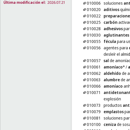
Última modificación el:
2026.07.21
010006
soluciones
an
010020
aditivos
quími
010022
preparacione
010025
carbón
activa
010028
adhesivos
par
010030
aglutinantes
010055
fécula
para us
010056
agentes para
desleír el alm
010057
sal
de amonía
010061
amoníaco
*
/
010062
aldehído
de a
010063
alumbre
de a
010066
amoníaco
anh
010071
antidetonan
explosión
010073
productos
ant
010079
emplastos
par
010081
soluciones pa
010100
ceniza
de sosa 