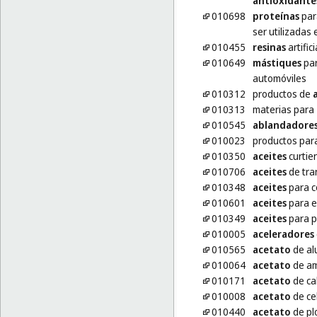
antioxidante
010698
proteínas
para
ser utilizadas
010455
resinas
artific
010649
mástiques
par
automóviles
010312
productos de
010313
materias para
010545
ablandadore
010023
productos par
010350
aceites
curtie
010706
aceites
de tra
010348
aceites
para c
010601
aceites
para e
010349
aceites
para p
010005
aceleradores
010565
acetato
de al
010064
acetato
de am
010171
acetato
de ca
010008
acetato
de ce
010440
acetato
de p