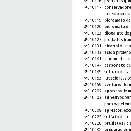
010116
productos
quí
010117
conservadore
excepto pintur
010119
bicromato
de
010120
bicromato
de
010123
dioxalato
de 
010127
productos
hum
010131
alcohol
de ma
010133
ácido
piroleño
010141
cianamida
de 
010147
carbonato
de
010149
sulfuro
de ca
010153
lutecio
[casio
010159
centurio
[ferm
010202
aprestos
de i
010203
adhesivos
par
para papel pi
010208
aprestos
, exc
010225
sulfato
de cobr
010228
prusiatos
/
ci
010232
preparacione