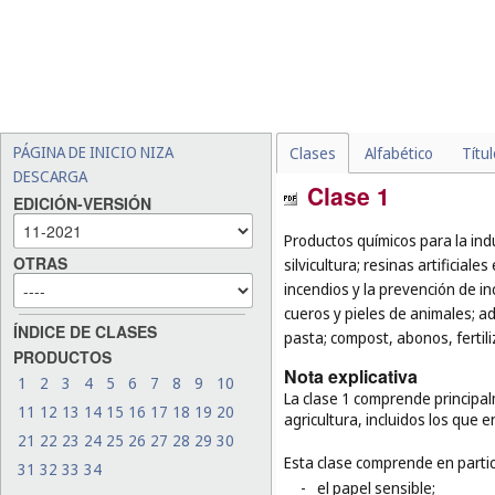
PÁGINA DE INICIO NIZA
Clases
Alfabético
Títu
DESCARGA
Clase 1
EDICIÓN-VERSIÓN
Productos químicos para la indust
OTRAS
silvicultura; resinas artificial
incendios y la prevención de i
cueros y pieles de animales; a
ÍNDICE DE CLASES
pasta; compost, abonos, fertili
PRODUCTOS
Nota explicativa
1
2
3
4
5
6
7
8
9
10
La clase 1 comprende principalm
11
12
13
14
15
16
17
18
19
20
agricultura, incluidos los que
21
22
23
24
25
26
27
28
29
30
Esta clase comprende en partic
31
32
33
34
-
el papel sensible;