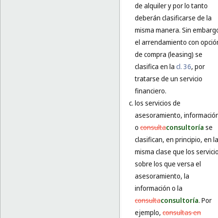
de alquiler y por lo tanto
deberán clasificarse de la
misma manera. Sin embarg
el arrendamiento con opció
de compra (leasing) se
clasifica en la
cl. 36
, por
tratarse de un servicio
financiero.
los servicios de
asesoramiento, informació
o
consulta
consultoría
se
clasifican, en principio, en l
misma clase que los servici
sobre los que versa el
asesoramiento, la
información o la
consulta
consultoría
. Por
ejemplo,
consultas en