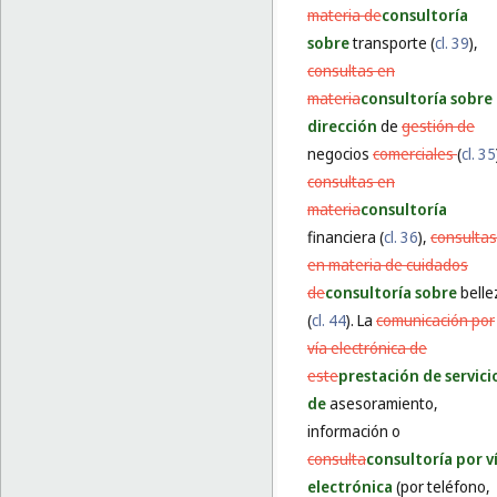
materia de
consultoría
sobre
transporte (
cl. 39
),
consultas en
materia
consultoría sobre
dirección
de
gestión de
negocios
comerciales
(
cl. 35
consultas en
materia
consultoría
financiera (
cl. 36
),
consultas
en materia de cuidados
de
consultoría sobre
belle
(
cl. 44
). La
comunicación por
vía electrónica de
este
prestación de servici
de
asesoramiento,
información o
consulta
consultoría por v
electrónica
(por teléfono,