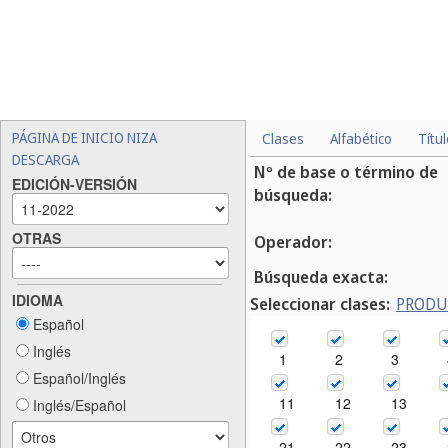
PÁGINA DE INICIO NIZA
Clases
Alfabético
Títu
DESCARGA
Nº de base o término de
EDICIÓN-VERSIÓN
búsqueda:
OTRAS
Operador:
Búsqueda exacta:
IDIOMA
Seleccionar clases:
PROD
Español
Inglés
1
2
3
Español/Inglés
11
12
13
Inglés/Español
21
22
23