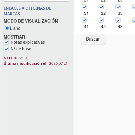
ENLACES A OFICINAS DE
31
32
33
MARCAS
MODO DE VISUALIZACIÓN
41
42
43
Llano
MOSTRAR
Buscar
Notas explicativas
N° de base
NCLPUB
v5.0.3
Última modificación el:
2026.07.21