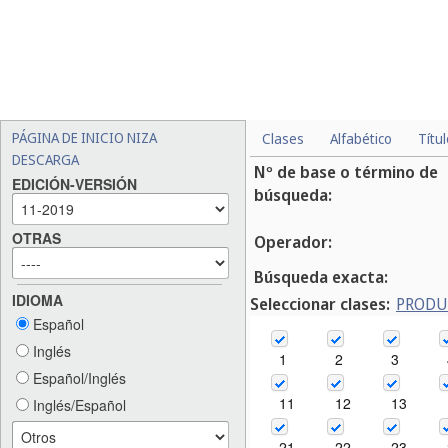
PÁGINA DE INICIO NIZA
Clases
Alfabético
Títu
DESCARGA
Nº de base o término de
EDICIÓN-VERSIÓN
búsqueda:
OTRAS
Operador:
Búsqueda exacta:
IDIOMA
Seleccionar clases:
PROD
Español
Inglés
1
2
3
Español/Inglés
11
12
13
Inglés/Español
21
22
23