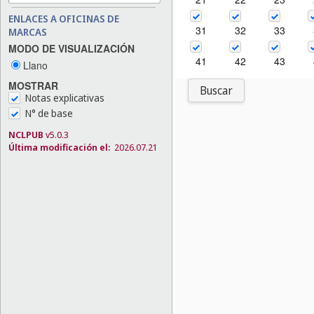
ENLACES A OFICINAS DE
31
32
33
MARCAS
MODO DE VISUALIZACIÓN
41
42
43
Llano
MOSTRAR
Buscar
Notas explicativas
N° de base
NCLPUB
v5.0.3
Última modificación el:
2026.07.21