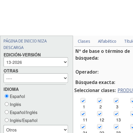
PÁGINA DE INICIO NIZA
Clases
Alfabético
Títu
DESCARGA
Nº de base o término de
EDICIÓN-VERSIÓN
búsqueda:
OTRAS
Operador:
Búsqueda exacta:
IDIOMA
Seleccionar clases:
PROD
Español
Inglés
1
2
3
Español/Inglés
11
12
13
Inglés/Español
21
22
23