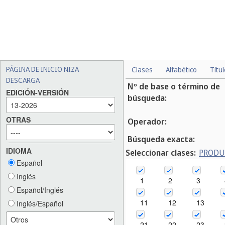
PÁGINA DE INICIO NIZA
Clases
Alfabético
Títu
DESCARGA
Nº de base o término de
EDICIÓN-VERSIÓN
búsqueda:
OTRAS
Operador:
Búsqueda exacta:
IDIOMA
Seleccionar clases:
PROD
Español
Inglés
1
2
3
Español/Inglés
11
12
13
Inglés/Español
21
22
23