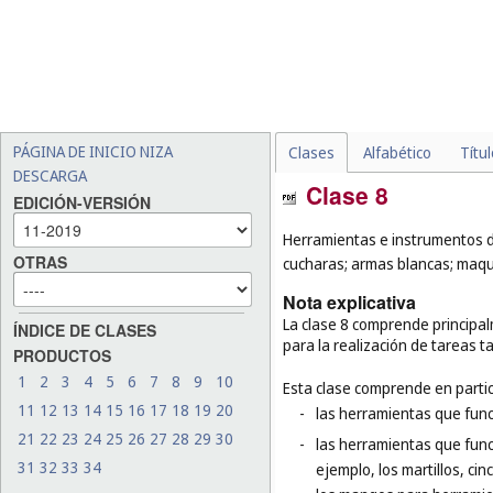
PÁGINA DE INICIO NIZA
Clases
Alfabético
Títu
DESCARGA
Clase 8
EDICIÓN-VERSIÓN
Herramientas e instrumentos d
OTRAS
cucharas; armas blancas; maquin
Nota explicativa
La clase 8 comprende princip
ÍNDICE DE CLASES
para la realización de tareas t
PRODUCTOS
1
2
3
4
5
6
7
8
9
10
Esta clase comprende en partic
11
12
13
14
15
16
17
18
19
20
-
las herramientas que funci
21
22
23
24
25
26
27
28
29
30
-
las herramientas que func
31
32
33
34
ejemplo, los martillos, cinc