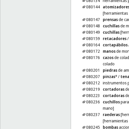
080134
herramientas 
080144
atomizadore
[herramientas
080147
prensas
de car
080148
cuchillas
de ma
080149
cuchillas
[her
080159
retacadores
080164
cortapábilos
080172
manos
de mor
080176
cazos
de colad
colado
080201
piedras
de amo
080207
pinzas
*
/
tena
080212
instrumentos 
080219
cortadoras
de
080223
cortadoras
de
080236
cuchillos
para
mano]
080237
raederas
[her
[herramientas
080245
bombas
accio