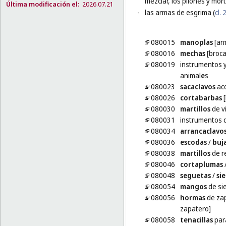
mezclar, los pilones y mor
Última modificación el:
2026.07.21
-
las armas de esgrima (
cl. 
080015
manoplas
[ar
080016
mechas
[broca
080019
instrumentos 
animal
e
s
080023
sacaclavos
ac
080026
cortabarbas
[
080030
martillos
de vi
080031
instrumentos 
080034
arrancaclavo
080036
escodas
/
buj
080038
martillos
de r
080046
cortaplumas
080048
seguetas
/
sie
080054
mangos
de si
080056
hormas
de zap
zapatero]
080058
tenacillas
para