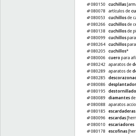
080150
cuchillas
[arm
080078
artículos de
cu
080053
cuchillos
de c
080266
cuchillos
de c
080138
cuchillos
de p
080099
cuchillos
para
080264
cuchillos
para
080205
cuchillos
*
080006
cuero
para afi
080242
aparatos de
d
080289
aparatos de
d
080285
descorazona
080086
desplantador
080195
destornillado
080089
diamantes
de 
080088
aparatos acc
080185
escardaderas
080096
escardas
[her
080010
escariadores
080178
escofinas
[her