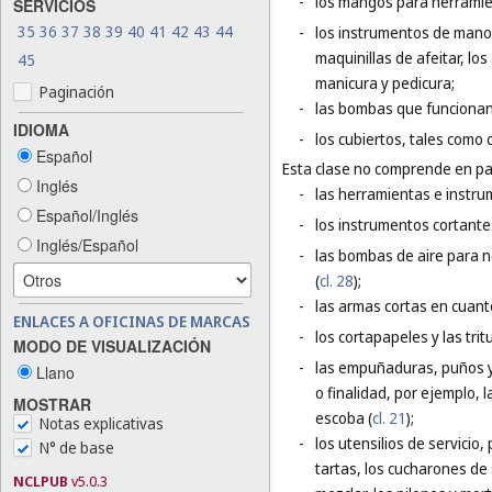
-
los mangos para herramie
SERVICIOS
35
36
37
38
39
40
41
42
43
44
-
los instrumentos de mano e
maquinillas de afeitar, lo
45
manicura y pedicura;
Paginación
-
las bombas que funciona
IDIOMA
-
los cubiertos, tales como 
Español
Esta clase no comprende en par
Inglés
-
las herramientas e instru
Español/Inglés
-
los instrumentos cortantes
Inglés/Español
-
las bombas de aire para ne
(
cl. 28
);
-
las armas cortas en cuant
ENLACES A OFICINAS DE MARCAS
-
los cortapapeles y las trit
MODO DE VISUALIZACIÓN
-
las empuñaduras, puños y 
Llano
o finalidad, por ejemplo,
MOSTRAR
escoba (
cl. 21
);
Notas explicativas
-
los utensilios de servicio,
N° de base
tartas, los cucharones de 
NCLPUB
v5.0.3