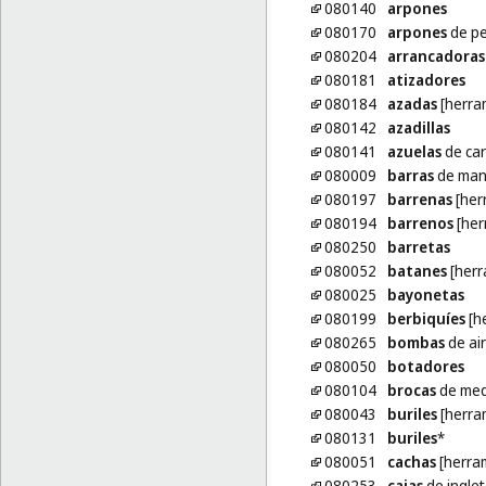
080140
arpones
080170
arpones
de p
080204
arrancadoras
080181
atizadores
080184
azadas
[herra
080142
azadillas
080141
azuelas
de car
080009
barras
de man
080197
barrenas
[her
080194
barrenos
[her
080250
barretas
080052
batanes
[herr
080025
bayonetas
080199
berbiquíes
[h
080265
bombas
de ai
080050
botadores
080104
brocas
de med
080043
buriles
[herra
080131
buriles
*
080051
cachas
[herra
080253
cajas
de ingle