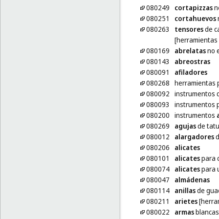
080249
cortapizzas
no
080251
cortahuevos
n
080263
tensores
de c
[herramientas
080169
abrelatas
no e
080143
abreostras
080091
afiladores
080268
herramientas 
080092
instrumentos 
080093
instrumentos 
080200
instrumentos
080269
agujas
de tat
080012
alargadores
d
080206
alicates
080101
alicates
para c
080074
alicates
para 
080047
almádenas
080114
anillas
de gua
080211
arietes
[herra
080022
armas
blancas