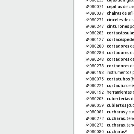
080071
cepillos
de car
080037
chairas
de afil
080271
cinceles
de es
080247
cinturones
po
080283
cortacápsula
080127
cortacéspede
080280
cortadores
de
080284
cortadores
de
080248
cortadores
de
080278
cortadores
de
080198
instrumentos 
080075
cortatubos
[h
080221
cortaúñas
elé
080192
herramientas
080203
cuberterías
de
080059
cubiertos
[cuc
080081
cucharas
y cu
080272
cucharas
, ten
080273
cucharas
, te
080080
cucharas
*