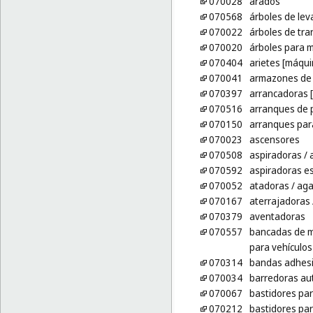
070028
arados
070568
árboles de lev
070022
árboles de tra
070020
árboles para 
070404
arietes [máqui
070041
armazones de
070397
arrancadoras 
070516
arranques de 
070150
arranques par
070023
ascensores
070508
aspiradoras
/ 
070592
aspiradoras es
070052
atadoras
/ aga
070167
aterrajadoras
070379
aventadoras
070557
bancadas de m
para vehículos
070314
bandas adhesi
070034
barredoras au
070067
bastidores pa
070212
bastidores par