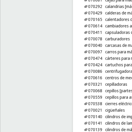
070292
calandrias [má
070429
calderas de m
070165
calentadores 
070614
cambiadores a
070411
capsuladoras d
070078
carburadores
070040
carcasas de m
070097
carros para má
070474
cárteres para
070424
cartuchos para
070086
centrifugador
070616
centros de me
070321
cepilladoras
070068
cepillos [part
070559
cepillos para 
070538
cierres eléctri
070021
cigüeñales
070140
cilindros de i
070141
cilindros de l
070139
cilindros de m