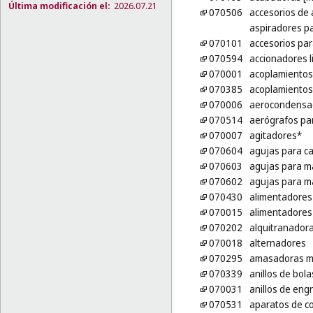
Última modificación el:
2026.07.21
070506
accesorios de 
aspiradores pa
070101
accesorios pa
070594
accionadores l
070001
acoplamientos
070385
acoplamientos 
070006
aerocondensa
070514
aerógrafos par
070007
agitadores*
070604
agujas para c
070603
agujas para m
070602
agujas para m
070430
alimentadores
070015
alimentadores
070202
alquitranador
070018
alternadores
070295
amasadoras m
070339
anillos de bol
070031
anillos de eng
070531
aparatos de co