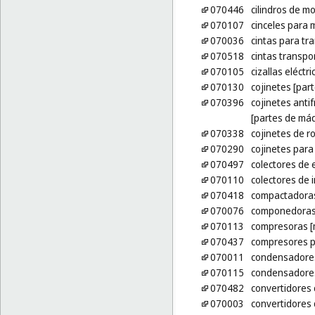
070446
cilindros de m
070107
cinceles para
070036
cintas para tr
070518
cintas transp
070105
cizallas eléctri
070130
cojinetes [par
070396
cojinetes anti
[partes de má
070338
cojinetes de ro
070290
cojinetes para
070497
colectores de
070110
colectores de 
070418
compactadora
070076
componedoras 
070113
compresoras [
070437
compresores p
070011
condensadores
070115
condensadores
070482
convertidores c
070003
convertidores 