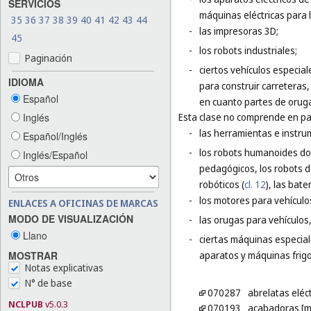
SERVICIOS
máquinas eléctricas para 
35
36
37
38
39
40
41
42
43
44
-
las impresoras 3D;
45
-
los robots industriales;
Paginación
-
ciertos vehículos especia
IDIOMA
para construir carreteras
Español
en cuanto partes de oruga
Inglés
Esta clase no comprende en par
-
las herramientas e instr
Español/Inglés
-
los robots humanoides dota
Inglés/Español
pedagógicos, los robots de
robóticos (
cl. 12
), las bat
-
los motores para vehículos
ENLACES A OFICINAS DE MARCAS
MODO DE VISUALIZACIÓN
-
las orugas para vehículos,
Llano
-
ciertas máquinas especial
MOSTRAR
aparatos y máquinas frigor
Notas explicativas
N° de base
070287
abrelatas eléc
NCLPUB
v5.0.3
070193
acabadoras [m