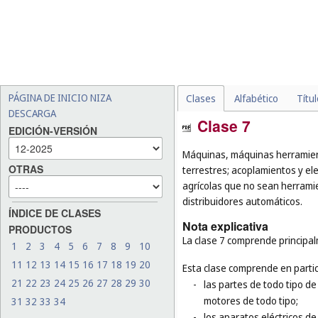
PÁGINA DE INICIO NIZA
Clases
Alfabético
Títu
DESCARGA
Clase 7
EDICIÓN-VERSIÓN
Máquinas, máquinas herramien
OTRAS
terrestres; acoplamientos y el
agrícolas que no sean herram
distribuidores automáticos.
ÍNDICE DE CLASES
Nota explicativa
PRODUCTOS
La clase 7 comprende principa
1
2
3
4
5
6
7
8
9
10
11
12
13
14
15
16
17
18
19
20
Esta clase comprende en partic
21
22
23
24
25
26
27
28
29
30
-
las partes de todo tipo de
motores de todo tipo;
31
32
33
34
-
los aparatos eléctricos de 