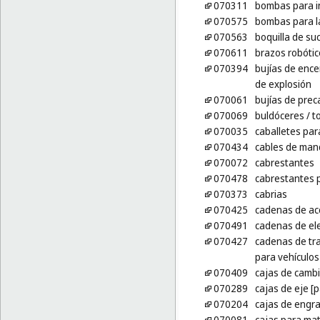
070311
bombas para in
070575
bombas para la
070563
boquilla de su
070611
brazos robótic
070394
bujías de enc
de explosión
070061
bujías de prec
070069
buldóceres
/ t
070035
caballetes par
070434
cables de man
070072
cabrestantes
070478
cabrestantes p
070373
cabrias
070425
cadenas de acc
070491
cadenas de el
070427
cadenas de tra
para vehículos
070409
cajas de cambi
070289
cajas de eje [
070204
cajas de engr
070081
cajas para mat