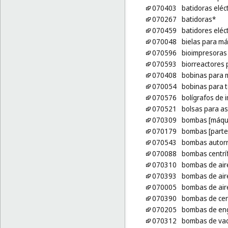
070403
batidoras eléc
070267
batidoras*
070459
batidores eléc
070048
bielas para m
070596
bioimpresoras
070593
biorreactores 
070408
bobinas para 
070054
bobinas para t
070576
bolígrafos de 
070521
bolsas para a
070309
bombas [máqu
070179
bombas [parte
070543
bombas autorr
070088
bombas centrí
070310
bombas de aire
070393
bombas de air
070005
bombas de air
070390
bombas de ce
070205
bombas de en
070312
bombas de vac