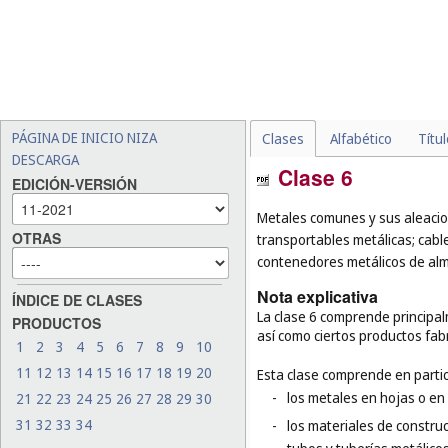
PÁGINA DE INICIO NIZA
Clases
Alfabético
Títu
DESCARGA
Clase 6
EDICIÓN-VERSIÓN
Metales comunes y sus aleacion
OTRAS
transportables metálicas; cable
contenedores metálicos de alm
Nota explicativa
ÍNDICE DE CLASES
La clase 6 comprende principa
PRODUCTOS
así como ciertos productos fa
1
2
3
4
5
6
7
8
9
10
11
12
13
14
15
16
17
18
19
20
Esta clase comprende en partic
-
los metales en hojas o en
21
22
23
24
25
26
27
28
29
30
31
32
33
34
-
los materiales de construc