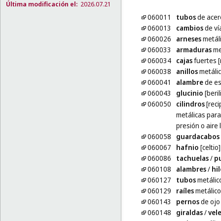
Última modificación el:
2026.07.21
060011
tubos
de acer
060013
cambios
de vía
060026
arneses
metáli
060033
armaduras
me
060034
cajas
fuertes [
060038
anillos
metáli
060041
alambre
de es
060043
glucinio
[beril
060050
cilindros
[reci
metálicas para 
presión o aire 
060058
guardacabos
060067
hafnio
[celtio]
060086
tachuelas
/
p
060108
alambres
/
hil
060127
tubos
metálic
060129
raíles
metálico
060143
pernos
de ojo
060148
giraldas
/
vel