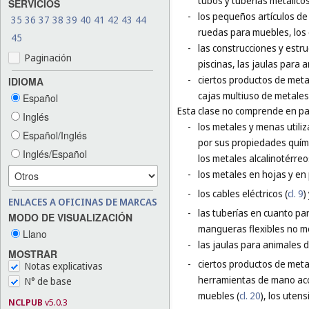
tubos y tuberías metálicos
SERVICIOS
-
los pequeños artículos de f
35
36
37
38
39
40
41
42
43
44
ruedas para muebles, los 
45
-
las construcciones y estru
Paginación
piscinas, las jaulas para a
-
ciertos productos de meta
IDIOMA
cajas multiuso de metales
Español
Esta clase no comprende en par
Inglés
-
los metales y menas utiliz
Español/Inglés
por sus propiedades químic
Inglés/Español
los metales alcalinotérreo
-
los metales en hojas y en p
-
los cables eléctricos (
cl. 9
)
ENLACES A OFICINAS DE MARCAS
-
las tuberías en cuanto par
MODO DE VISUALIZACIÓN
mangueras flexibles no me
Llano
-
las jaulas para animales 
MOSTRAR
-
ciertos productos de meta
Notas explicativas
herramientas de mano ac
N° de base
muebles (
cl. 20
), los utens
NCLPUB
v5.0.3