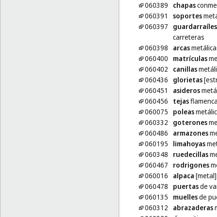
060389
chapas
conmem
060391
soportes
metá
060397
guardarraíles
carreteras
060398
arcas
metálica
060400
matrículas
me
060402
canillas
metáli
060436
glorietas
[est
060451
asideros
metál
060456
tejas
flamenca
060075
poleas
metálic
060332
goterones
me
060486
armazones
me
060195
limahoyas
met
060348
ruedecillas
me
060467
rodrigones
me
060016
alpaca
[metal]
060478
puertas
de va
060135
muelles
de pue
060312
abrazaderas
m