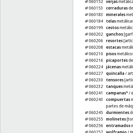
060152
verjas
metálic
060153
cerraduras
de
060183
minerales
met
060184
telas
metálica
060199
cestos
metálic
060202
ganchos
[garf
060206
resortes
[artí
060208
estacas
metáli
060210
pisos
metálico
060216
picaportes
de
060224
jácenas
metáli
060227
quincalla
/ ar
060230
tensores
[artí
060232
tanques
metál
060241
campanas
*
/
060243
compuertas
m
partes de máq
060245
durmientes
de
060255
molinetes
[to
060256
entramados
m
060257
wolframio
/
t