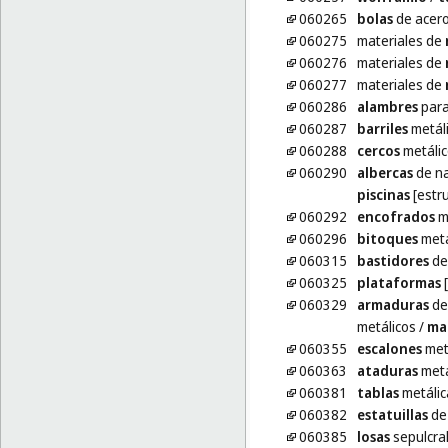
060265
bolas
de acer
060275
materiales de
060276
materiales de
060277
materiales de
060286
alambres
para
060287
barriles
metál
060288
cercos
metálic
060290
albercas
de na
piscinas
[estru
060292
encofrados
me
060296
bitoques
metá
060315
bastidores
de
060325
plataformas
[
060329
armaduras
de
metálicos
/
ma
060355
escalones
met
060363
ataduras
metá
060381
tablas
metálic
060382
estatuillas
de
060385
losas
sepulcral