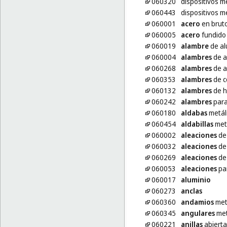
060320
dispositivos m
060443
dispositivos m
060001
acero
en brut
060005
acero
fundido
060019
alambre
de al
060004
alambres
de a
060268
alambres
de a
060353
alambres
de c
060132
alambres
de h
060242
alambres
para
060180
aldabas
metál
060454
aldabillas
metá
060002
aleaciones
de
060032
aleaciones
de
060269
aleaciones
de
060053
aleaciones
par
060017
aluminio
060273
anclas
060360
andamios
met
060345
angulares
met
060221
anillas
abierta