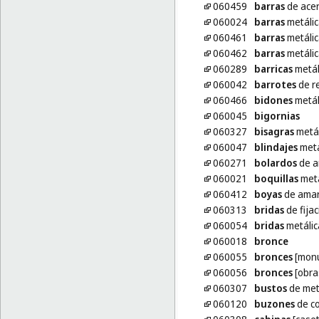
060459
barras
de acer
060024
barras
metálic
060461
barras
metálic
060462
barras
metálic
060289
barricas
metál
060042
barrotes
de re
060466
bidones
metál
060045
bigornias
060327
bisagras
metál
060047
blindajes
metá
060271
bolardos
de a
060021
boquillas
metá
060412
boyas
de amar
060313
bridas
de fijac
060054
bridas
metálic
060018
bronce
060055
bronces
[monu
060056
bronces
[obra
060307
bustos
de met
060120
buzones
de co