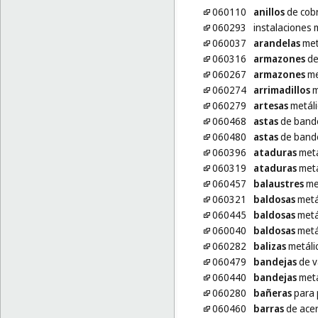
060110
anillos
de cob
060293
instalaciones 
060037
arandelas
met
060316
armazones
de
060267
armazones
me
060274
arrimadillos
m
060279
artesas
metáli
060468
astas
de bande
060480
astas
de bande
060396
ataduras
metá
060319
ataduras
metá
060457
balaustres
me
060321
baldosas
metál
060445
baldosas
metá
060040
baldosas
metá
060282
balizas
metáli
060479
bandejas
de v
060440
bandejas
metá
060280
bañeras
para 
060460
barras
de acer