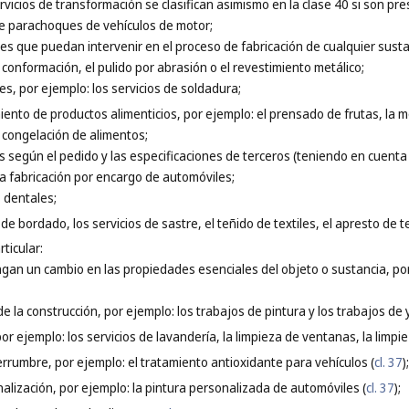
ervicios de transformación se clasifican asimismo en la clase 40 si son p
de parachoques de vehículos de motor;
es que puedan intervenir en el proceso de fabricación de cualquier sustan
a conformación, el pulido por abrasión o el revestimiento metálico;
s, por ejemplo: los servicios de soldadura;
iento de productos alimenticios, por ejemplo: el prensado de frutas, la m
 congelación de alimentos;
s según el pedido y las especificaciones de terceros (teniendo en cuenta
la fabricación por encargo de automóviles;
s dentales;
 de bordado, los servicios de sastre, el teñido de textiles, el apresto de te
ticular:
ngan un cambio en las propiedades esenciales del objeto o sustancia, por
de la construcción, por ejemplo: los trabajos de pintura y los trabajos de 
por ejemplo: los servicios de lavandería, la limpieza de ventanas, la limpie
errumbre, por ejemplo: el tratamiento antioxidante para vehículos (
cl. 37
);
nalización, por ejemplo: la pintura personalizada de automóviles (
cl. 37
);