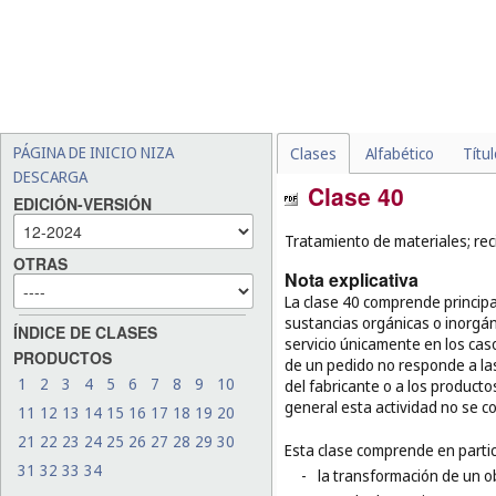
PÁGINA DE INICIO NIZA
Clases
Alfabético
Títu
DESCARGA
Clase 40
EDICIÓN-VERSIÓN
Tratamiento de materiales; reci
OTRAS
Nota explicativa
La clase 40 comprende principa
sustancias orgánicas o inorgáni
ÍNDICE DE CLASES
servicio únicamente en los cas
PRODUCTOS
de un pedido no responde a las 
1
2
3
4
5
6
7
8
9
10
del fabricante o a los producto
general esta actividad no se co
11
12
13
14
15
16
17
18
19
20
21
22
23
24
25
26
27
28
29
30
Esta clase comprende en partic
31
32
33
34
-
la transformación de un o