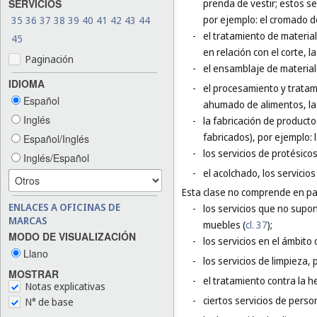
SERVICIOS
prenda de vestir; estos s
por ejemplo: el cromado 
35
36
37
38
39
40
41
42
43
44
-
el tratamiento de material
45
en relación con el corte, l
Paginación
-
el ensamblaje de materiale
IDIOMA
-
el procesamiento y tratam
Español
ahumado de alimentos, la
Inglés
-
la fabricación de producto
fabricados), por ejemplo: 
Español/Inglés
-
los servicios de protésico
Inglés/Español
-
el acolchado, los servicios
Esta clase no comprende en par
ENLACES A OFICINAS DE
-
los servicios que no supo
MARCAS
muebles (
cl. 37
);
MODO DE VISUALIZACIÓN
-
los servicios en el ámbito 
Llano
-
los servicios de limpieza, 
MOSTRAR
-
el tratamiento contra la h
Notas explicativas
-
ciertos servicios de perso
N° de base