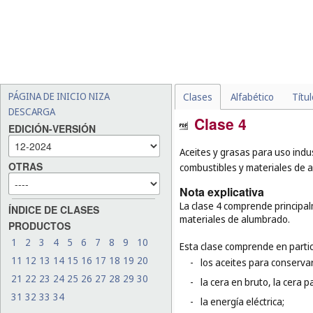
PÁGINA DE INICIO NIZA
Clases
Alfabético
Títu
DESCARGA
Clase 4
EDICIÓN-VERSIÓN
Aceites y grasas para uso indus
OTRAS
combustibles y materiales de a
Nota explicativa
La clase 4 comprende principalm
ÍNDICE DE CLASES
materiales de alumbrado.
PRODUCTOS
1
2
3
4
5
6
7
8
9
10
Esta clase comprende en partic
11
12
13
14
15
16
17
18
19
20
-
los aceites para conservar
21
22
23
24
25
26
27
28
29
30
-
la cera en bruto, la cera p
31
32
33
34
-
la energía eléctrica;