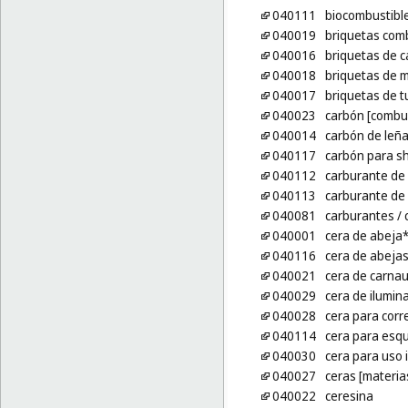
040111
biocombustibl
040019
briquetas com
040016
briquetas de 
040018
briquetas de 
040017
briquetas de t
040023
carbón [combus
040014
carbón de leña
040117
carbón para s
040112
carburante de
040113
carburante de 
040081
carburantes
/ 
040001
cera de abeja
040116
cera de abejas
040021
cera de carna
040029
cera de ilumin
040028
cera para corr
040114
cera para esqu
040030
cera para uso i
040027
ceras [materia
040022
ceresina