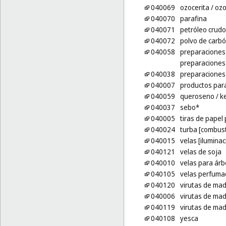
040069
ozocerita
/ ozo
040070
parafina
040071
petróleo crudo
040072
polvo de carbó
040058
preparaciones 
preparaciones 
040038
preparaciones 
040007
productos par
040059
queroseno
/ k
040037
sebo*
040005
tiras de papel
040024
turba [combust
040015
velas [iluminac
040121
velas de soja
040010
velas para árb
040105
velas perfuma
040120
virutas de ma
040006
virutas de mad
040119
virutas de mad
040108
yesca