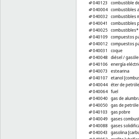
040123
combustible d
040004
combustibles a
040032
combustibles 
040041
combustibles p
040025
combustibles*
040109
compuestos pa
040012
compuestos par
040031
coque
040048
diésel
/ gasóle
040106
energía eléctri
040073
estearina
040107
etanol [combus
040044
éter de petról
040064
fuel
040040
gas de alumbr
040050
gas de petról
040103
gas pobre
040049
gases combust
040088
gases solidifi
040043
gasolina [carb