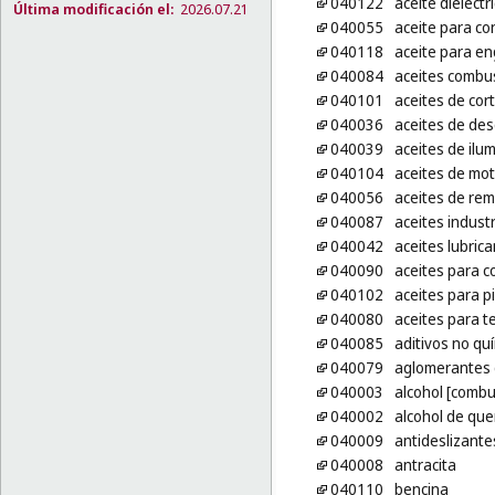
040122
aceite dieléctr
Última modificación el:
2026.07.21
040055
aceite para co
040118
aceite para e
040084
aceites combus
040101
aceites de cor
040036
aceites de de
040039
aceites de ilu
040104
aceites de mot
040056
aceites de re
040087
aceites industr
040042
aceites lubric
040090
aceites para c
040102
aceites para p
040080
aceites para t
040085
aditivos no qu
040079
aglomerantes 
040003
alcohol [combu
040002
alcohol de qu
040009
antideslizante
040008
antracita
040110
bencina