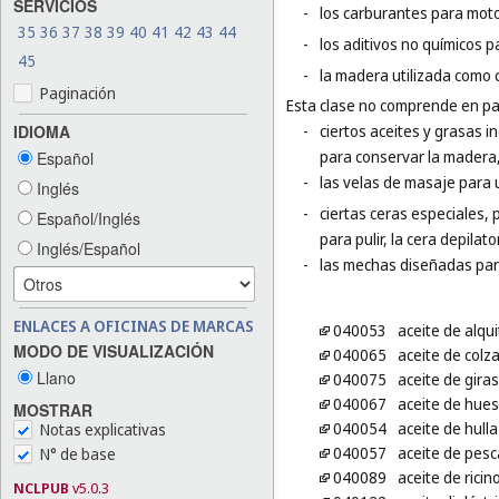
SERVICIOS
-
los carburantes para moto
35
36
37
38
39
40
41
42
43
44
-
los aditivos no químicos p
45
-
la madera utilizada como 
Paginación
Esta clase no comprende en par
IDIOMA
-
ciertos aceites y grasas in
para conservar la madera,
Español
-
las velas de masaje para 
Inglés
-
ciertas ceras especiales, p
Español/Inglés
para pulir, la cera depilator
Inglés/Español
-
las mechas diseñadas para
ENLACES A OFICINAS DE MARCAS
040053
aceite de alqui
MODO DE VISUALIZACIÓN
040065
aceite de colza
Llano
040075
aceite de giras
040067
aceite de hues
MOSTRAR
040054
aceite de hulla
Notas explicativas
040057
aceite de pesc
N° de base
040089
aceite de ricin
NCLPUB
v5.0.3