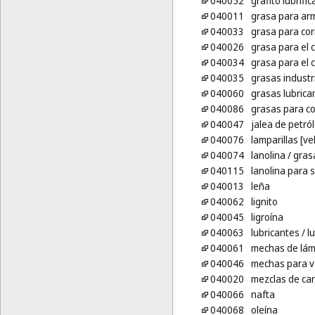
040052
grafito lubrifi
040011
grasa para ar
040033
grasa para co
040026
grasa para el 
040034
grasa para el 
040035
grasas industr
040060
grasas lubrica
040086
grasas para co
040047
jalea de petról
040076
lamparillas [ve
040074
lanolina
/ gras
040115
lanolina para s
040013
leña
040062
lignito
040045
ligroína
040063
lubricantes
/ l
040061
mechas de lá
040046
mechas para v
040020
mezclas de ca
040066
nafta
040068
oleína