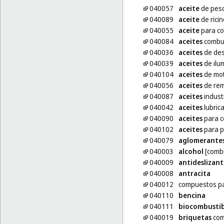
040057
aceite
de pesc
040089
aceite
de ricin
040055
aceite
para co
040084
aceites
combus
040036
aceites
de de
040039
aceites
de ilu
040104
aceites
de mo
040056
aceites
de re
040087
aceites
indust
040042
aceites
lubric
040090
aceites
para c
040102
aceites
para p
040079
aglomerante
040003
alcohol
[combu
040009
antideslizant
040008
antracita
040012
compuestos p
040110
bencina
040111
biocombustib
040019
briquetas
com