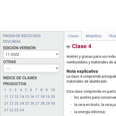
PÁGINA DE INICIO NIZA
Clases
Alfabético
Títu
DESCARGA
Clase 4
EDICIÓN-VERSIÓN
Aceites y grasas para uso indus
OTRAS
combustibles y materiales de a
Nota explicativa
La clase 4 comprende principalm
ÍNDICE DE CLASES
materiales de alumbrado.
PRODUCTOS
1
2
3
4
5
6
7
8
9
10
Esta clase comprende en partic
11
12
13
14
15
16
17
18
19
20
-
los aceites para conservar
21
22
23
24
25
26
27
28
29
30
-
la cera en bruto, la cera p
31
32
33
34
-
la energía eléctrica;