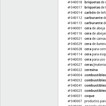
040018
briquetas
de 
040017
briquetas
de 
040014
carbón
de leñ
040112
carburante
d
040113
carburante
de
040001
cera
de abeja
040116
cera
de abejas 
040021
cera
de carna
040029
cera
de ilumin
040028
cera
para corr
040114
cera
para esqu
040030
cera
para uso 
040027
ceras
[materia
040022
ceresina
040004
combustibles
040032
combustibles
040041
combustibles
040025
combustibles
040031
coque
040007
productos par