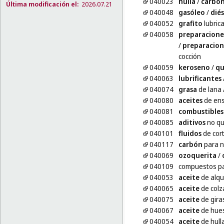
040023
hulla
/
carbó
Última modificación el:
2026.07.21
040048
gasóleo
/
diés
040052
grafito
lubric
040058
preparacione
/
preparacion
cocción
040059
keroseno
/
qu
040063
lubrificantes
040074
grasa
de lana
040080
aceites
de ens
040081
combustibles
040085
aditivos
no qu
040101
fluidos
de cor
040117
carbón
para n
040069
ozoquerita
/
040109
compuestos p
040053
aceite
de alqu
040065
aceite
de colz
040075
aceite
de giras
040067
aceite
de hues
040054
aceite
de hull