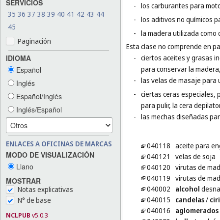
SERVICIOS
-
los carburantes para moto
35
36
37
38
39
40
41
42
43
44
-
los aditivos no químicos p
45
-
la madera utilizada como 
Paginación
Esta clase no comprende en par
IDIOMA
-
ciertos aceites y grasas in
para conservar la madera,
Español
-
las velas de masaje para 
Inglés
-
ciertas ceras especiales, p
Español/Inglés
para pulir, la cera depilator
Inglés/Español
-
las mechas diseñadas para
ENLACES A OFICINAS DE MARCAS
040118
aceite para e
MODO DE VISUALIZACIÓN
040121
velas de soja
Llano
040120
virutas de ma
040119
virutas de mad
MOSTRAR
040002
alcohol
desna
Notas explicativas
040015
candelas
/
cir
N° de base
040016
aglomerados
NCLPUB
v5.0.3