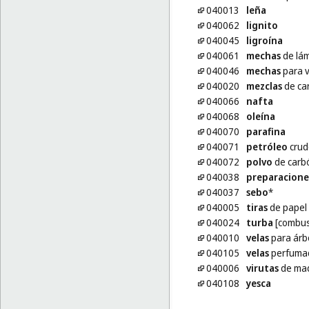
040013
leña
040062
lignito
040045
ligroína
040061
mechas
de lá
040046
mechas
para v
040020
mezclas
de ca
040066
nafta
040068
oleína
040070
parafina
040071
petróleo
crud
040072
polvo
de carbó
040038
preparacione
040037
sebo
*
040005
tiras
de papel 
040024
turba
[combus
040010
velas
para árb
040105
velas
perfuma
040006
virutas
de mad
040108
yesca