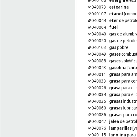
040106
energía
eléctr
040073
estearina
040107
etanol
[combus
040044
éter
de petról
040064
fuel
040040
gas
de alumbr
040050
gas
de petróle
040103
gas
pobre
040049
gases
combust
040088
gases
solidifi
040043
gasolina
[carb
040011
grasa
para ar
040033
grasa
para co
040026
grasa
para el 
040034
grasa
para el 
040035
grasas
industr
040060
grasas
lubrica
040086
grasas
para co
040047
jalea
de petról
040076
lamparillas
[v
040115
lanolina
para 