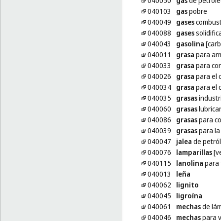
040050
gas
de petróle
040103
gas
pobre
040049
gases
combust
040088
gases
solidifi
040043
gasolina
[carb
040011
grasa
para ar
040033
grasa
para co
040026
grasa
para el 
040034
grasa
para el 
040035
grasas
industr
040060
grasas
lubrica
040086
grasas
para co
040039
grasas
para la
040047
jalea
de petról
040076
lamparillas
[v
040115
lanolina
para 
040013
leña
040062
lignito
040045
ligroína
040061
mechas
de lá
040046
mechas
para v