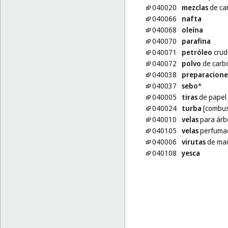
040020
mezclas
de ca
040066
nafta
040068
oleína
040070
parafina
040071
petróleo
crud
040072
polvo
de carbó
040038
preparacione
040037
sebo
*
040005
tiras
de papel 
040024
turba
[combus
040010
velas
para árb
040105
velas
perfuma
040006
virutas
de mad
040108
yesca