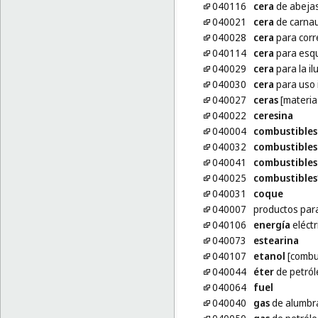
040116
cera
de abejas
040021
cera
de carna
040028
cera
para corr
040114
cera
para esqu
040029
cera
para la il
040030
cera
para uso 
040027
ceras
[materia
040022
ceresina
040004
combustibles
040032
combustibles
040041
combustibles
040025
combustibles
040031
coque
040007
productos par
040106
energía
eléctr
040073
estearina
040107
etanol
[combus
040044
éter
de petról
040064
fuel
040040
gas
de alumbr