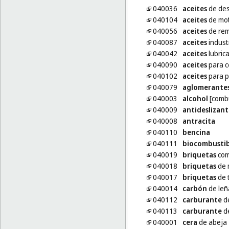
040036
aceites
de de
040104
aceites
de mo
040056
aceites
de re
040087
aceites
indust
040042
aceites
lubric
040090
aceites
para c
040102
aceites
para p
040079
aglomerante
040003
alcohol
[combu
040009
antideslizant
040008
antracita
040110
bencina
040111
biocombustib
040019
briquetas
com
040018
briquetas
de 
040017
briquetas
de 
040014
carbón
de leñ
040112
carburante
d
040113
carburante
de
040001
cera
de abeja