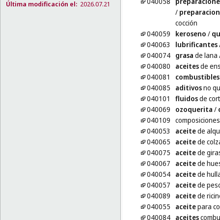
040058
preparacione
Última modificación el:
2026.07.21
/
preparacion
cocción
040059
keroseno
/
qu
040063
lubrificantes
040074
grasa
de lana
040080
aceites
de ens
040081
combustibles
040085
aditivos
no qu
040101
fluidos
de cor
040069
ozoquerita
/
040109
composiciones
040053
aceite
de alqu
040065
aceite
de colz
040075
aceite
de giras
040067
aceite
de hues
040054
aceite
de hull
040057
aceite
de pesc
040089
aceite
de ricin
040055
aceite
para co
040084
aceites
combus