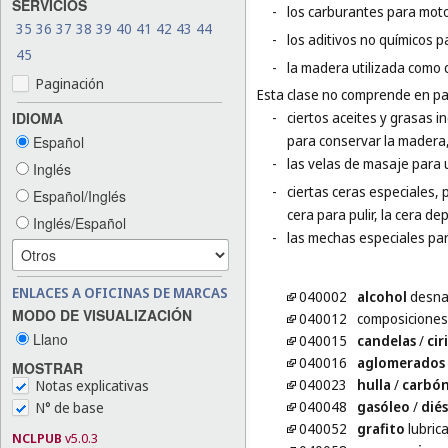
SERVICIOS
-
los carburantes para moto
35
36
37
38
39
40
41
42
43
44
-
los aditivos no químicos p
45
-
la madera utilizada como 
Paginación
Esta clase no comprende en par
IDIOMA
-
ciertos aceites y grasas in
para conservar la madera,
Español
-
las velas de masaje para 
Inglés
-
ciertas ceras especiales, 
Español/Inglés
cera para pulir, la cera dep
Inglés/Español
-
las mechas especiales par
ENLACES A OFICINAS DE MARCAS
040002
alcohol
desna
MODO DE VISUALIZACIÓN
040012
composiciones
Llano
040015
candelas
/
cir
040016
aglomerados
MOSTRAR
040023
hulla
/
carbó
Notas explicativas
040048
gasóleo
/
diés
N° de base
040052
grafito
lubric
NCLPUB
v5.0.3