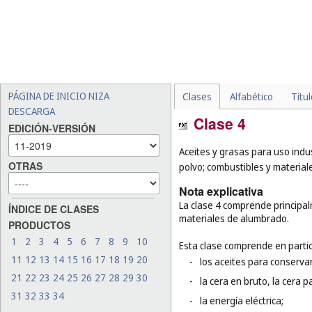
PÁGINA DE INICIO NIZA
Clases
Alfabético
Títu
DESCARGA
Clase 4
EDICIÓN-VERSIÓN
Aceites y grasas para uso indus
OTRAS
polvo; combustibles y material
Nota explicativa
La clase 4 comprende principalm
ÍNDICE DE CLASES
materiales de alumbrado.
PRODUCTOS
1
2
3
4
5
6
7
8
9
10
Esta clase comprende en partic
11
12
13
14
15
16
17
18
19
20
-
los aceites para conservar
21
22
23
24
25
26
27
28
29
30
-
la cera en bruto, la cera p
31
32
33
34
-
la energía eléctrica;