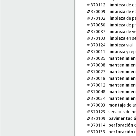
370112
limpieza
de ed
370009
limpieza
de edi
370102
limpieza
de p
370050
limpieza
de pr
370087
limpieza
de ve
370103
limpieza
en s
370124
limpieza
vial
370011
limpieza
y rep
370085
mantenimien
370008
mantenimien
370027
mantenimien
370018
mantenimien
370012
mantenimien
370048
mantenimien
370034
mantenimien
370093
montaje
de a
370123
servicios de
n
370109
pavimentaci
370114
perforación
d
370133
perforación
d