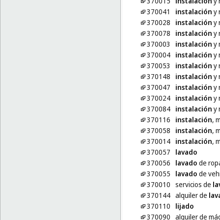
370015
instalación
y 
370041
instalación
y 
370028
instalación
y 
370078
instalación
y 
370003
instalación
y 
370004
instalación
y 
370053
instalación
y 
370148
instalación
y 
370047
instalación
y 
370024
instalación
y 
370084
instalación
y 
370116
instalación
, 
370058
instalación
, 
370014
instalación
, 
370057
lavado
370056
lavado
de rop
370055
lavado
de veh
370010
servicios de
la
370144
alquiler de
lav
370110
lijado
370090
alquiler de m