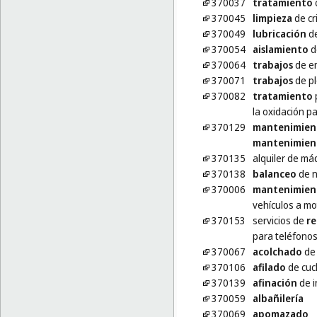
370037
tratamiento
c
370045
limpieza
de cr
370049
lubricación
de
370054
aislamiento
d
370064
trabajos
de e
370071
trabajos
de p
370082
tratamiento
la oxidación p
370129
mantenimien
mantenimien
370135
alquiler de m
370138
balanceo
de n
370006
mantenimien
vehículos a mo
370153
servicios de
re
para teléfonos
370067
acolchado
de
370106
afilado
de cuch
370139
afinación
de i
370059
albañilería
370069
apomazado