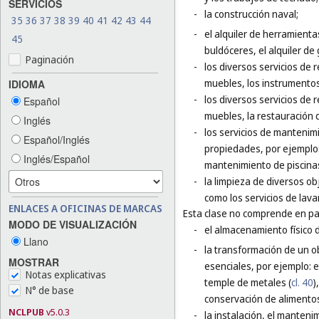
SERVICIOS
-
la construcción naval;
35
36
37
38
39
40
41
42
43
44
-
el alquiler de herramienta
45
buldóceres, el alquiler de
Paginación
-
los diversos servicios de 
muebles, los instrumentos
IDIOMA
-
los diversos servicios de 
Español
muebles, la restauración 
Inglés
-
los servicios de mantenim
Español/Inglés
propiedades, por ejemplo:
Inglés/Español
mantenimiento de piscina
-
la limpieza de diversos ob
como los servicios de lava
ENLACES A OFICINAS DE MARCAS
Esta clase no comprende en par
MODO DE VISUALIZACIÓN
-
el almacenamiento físico 
Llano
-
la transformación de un o
MOSTRAR
esenciales, por ejemplo: el
Notas explicativas
temple de metales (
cl. 40
)
N° de base
conservación de alimentos
NCLPUB
v5.0.3
-
la instalación, el manteni