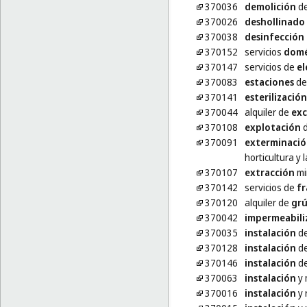
370036
demolición
de
370026
deshollinado
370038
desinfección
370152
servicios
domé
370147
servicios de
el
370083
estaciones
de 
370141
esterilización
370044
alquiler de
exc
370108
explotación
d
370091
exterminaci
horticultura y l
370107
extracción
mi
370142
servicios de
fr
370120
alquiler de
grú
370042
impermeabili
370035
instalación
de
370128
instalación
de
370146
instalación
de
370063
instalación
y 
370016
instalación
y 