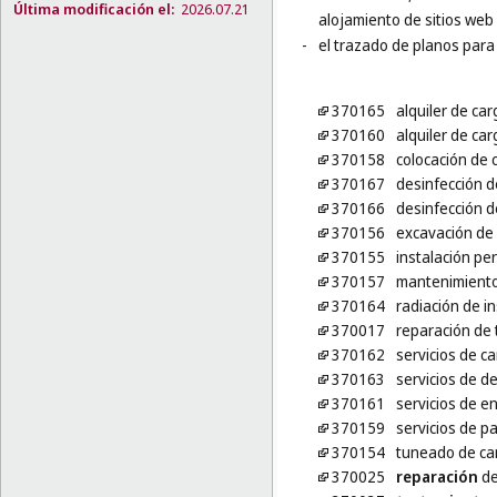
Última modificación el:
2026.07.21
alojamiento de sitios web 
-
el trazado de planos para 
370165
alquiler de car
370160
alquiler de ca
370158
colocación de c
370167
desinfección d
370166
desinfección d
370156
excavación de 
370155
instalación pe
370157
mantenimiento 
370164
radiación de 
370017
reparación de
370162
servicios de c
370163
servicios de d
370161
servicios de e
370159
servicios de p
370154
tuneado de ca
370025
reparación
de