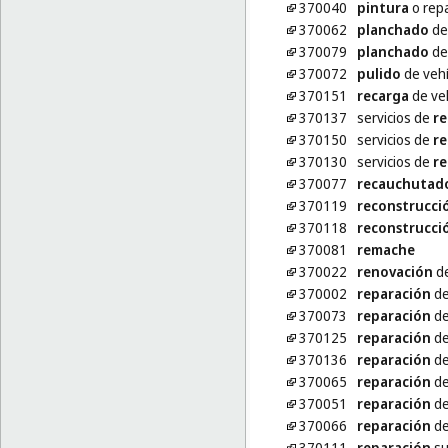
370040
pintura
o repa
370062
planchado
de
370079
planchado
de
370072
pulido
de vehí
370151
recarga
de veh
370137
servicios de
re
370150
servicios de
re
370130
servicios de
re
370077
recauchutad
370119
reconstrucci
370118
reconstrucci
370081
remache
370022
renovación
de
370002
reparación
de
370073
reparación
de
370125
reparación
de
370136
reparación
de
370065
reparación
de
370051
reparación
de
370066
reparación
de
370111
reparación
su