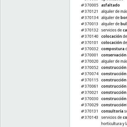
370005
asfaltado
370121
alquiler de m
370134
alquiler de
bo
370013
alquiler de
bul
370132
servicios de
ca
370140
colocación
de
370101
colocación
de 
370032
compostura
d
370001
conservación
370020
alquiler de m
370052
construcción
370074
construcción
370115
construcción
370061
construcción
370021
construcción
370030
construcción
370029
construcción
370131
consultoría
so
370143
servicios de
co
horticultura y l