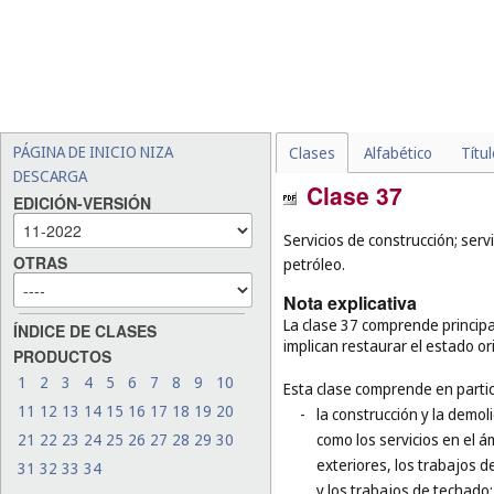
PÁGINA DE INICIO NIZA
Clases
Alfabético
Títu
DESCARGA
Clase 37
EDICIÓN-VERSIÓN
Servicios de construcción; serv
OTRAS
petróleo.
Nota explicativa
La clase 37 comprende principal
ÍNDICE DE CLASES
implican restaurar el estado or
PRODUCTOS
1
2
3
4
5
6
7
8
9
10
Esta clase comprende en partic
11
12
13
14
15
16
17
18
19
20
-
la construcción y la demol
21
22
23
24
25
26
27
28
29
30
como los servicios en el á
exteriores, los trabajos d
31
32
33
34
y los trabajos de techado;