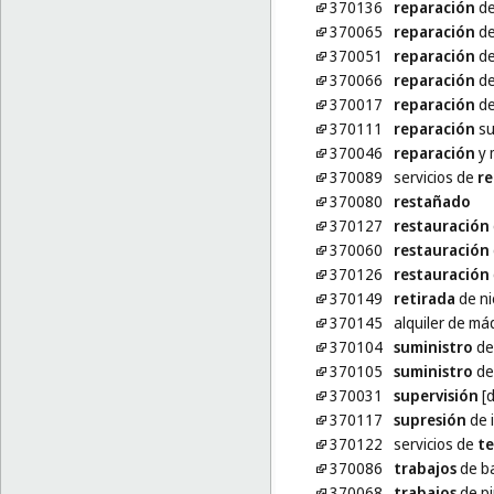
370136
reparación
de
370065
reparación
de
370051
reparación
de
370066
reparación
de
370017
reparación
de
370111
reparación
su
370046
reparación
y 
370089
servicios de
re
370080
restañado
370127
restauración
370060
restauración
370126
restauración
370149
retirada
de ni
370145
alquiler de m
370104
suministro
de
370105
suministro
de
370031
supervisión
[d
370117
supresión
de i
370122
servicios de
t
370086
trabajos
de b
370068
trabajos
de pi