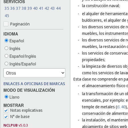
SERVICIOS
-
la construcción naval;
35
36
37
38
39
40
41
42
43
44
-
el alquiler de herramienta
45
buldóceres, el alquiler de
Paginación
-
los diversos servicios de 
muebles, los instrumentos
IDIOMA
-
los diversos servicios de 
Español
muebles, la restauración 
Inglés
-
los servicios de conservac
Español/Inglés
propiedades;
Inglés/Español
-
la limpieza de diversos ob
como los servicios de lava
Esta clase no comprende en par
ENLACES A OFICINAS DE MARCAS
-
el almacenamiento físico 
MODO DE VISUALIZACIÓN
-
la transformación de un o
Llano
esenciales, por ejemplo: el
MOSTRAR
temple de metales (
cl. 40
)
Notas explicativas
conservación de alimentos
N° de base
-
la instalación, el manteni
NCLPUB
v5.0.3
alojamiento de sitios web 