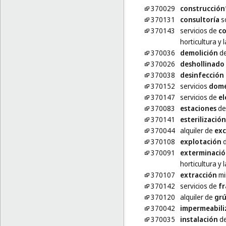
370029
construcción
370131
consultoría
so
370143
servicios de
co
horticultura y l
370036
demolición
de
370026
deshollinado
370038
desinfección
370152
servicios
domé
370147
servicios de
el
370083
estaciones
de 
370141
esterilización
370044
alquiler de
exc
370108
explotación
d
370091
exterminaci
horticultura y l
370107
extracción
mi
370142
servicios de
fr
370120
alquiler de
grú
370042
impermeabili
370035
instalación
de