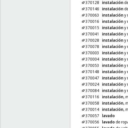
370128
instalación
de
370146
instalación
de
370063
instalación
y 
370016
instalación
y 
370015
instalación
y 
370041
instalación
y 
370028
instalación
y 
370078
instalación
y 
370003
instalación
y 
370004
instalación
y 
370053
instalación
y 
370148
instalación
y 
370047
instalación
y 
370024
instalación
y 
370084
instalación
y 
370116
instalación
, 
370058
instalación
, 
370014
instalación
, 
370057
lavado
370056
lavado
de rop