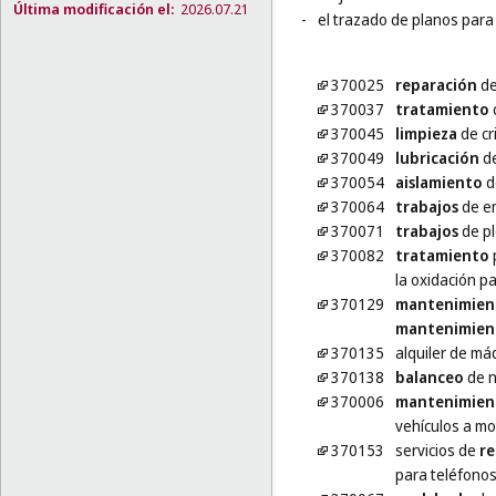
Última modificación el:
2026.07.21
-
el trazado de planos para 
370025
reparación
de
370037
tratamiento
c
370045
limpieza
de cr
370049
lubricación
de
370054
aislamiento
d
370064
trabajos
de e
370071
trabajos
de p
370082
tratamiento
la oxidación p
370129
mantenimien
mantenimien
370135
alquiler de m
370138
balanceo
de n
370006
mantenimien
vehículos a mo
370153
servicios de
re
para teléfonos