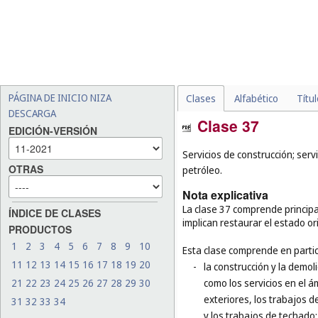
PÁGINA DE INICIO NIZA
Clases
Alfabético
Títu
DESCARGA
Clase 37
EDICIÓN-VERSIÓN
Servicios de construcción; serv
OTRAS
petróleo.
Nota explicativa
La clase 37 comprende principal
ÍNDICE DE CLASES
implican restaurar el estado or
PRODUCTOS
1
2
3
4
5
6
7
8
9
10
Esta clase comprende en partic
11
12
13
14
15
16
17
18
19
20
-
la construcción y la demol
21
22
23
24
25
26
27
28
29
30
como los servicios en el á
exteriores, los trabajos d
31
32
33
34
y los trabajos de techado;