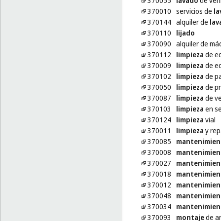
370055
lavado
de veh
370010
servicios de
la
370144
alquiler de
lav
370110
lijado
370090
alquiler de m
370112
limpieza
de ed
370009
limpieza
de edi
370102
limpieza
de p
370050
limpieza
de pr
370087
limpieza
de ve
370103
limpieza
en s
370124
limpieza
vial
370011
limpieza
y rep
370085
mantenimien
370008
mantenimien
370027
mantenimien
370018
mantenimien
370012
mantenimien
370048
mantenimien
370034
mantenimien
370093
montaje
de a