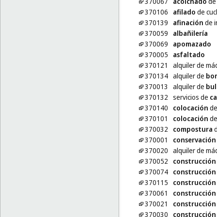
370067
acolchado
de
370106
afilado
de cuch
370139
afinación
de i
370059
albañilería
370069
apomazado
370005
asfaltado
370121
alquiler de m
370134
alquiler de
bo
370013
alquiler de
bul
370132
servicios de
ca
370140
colocación
de
370101
colocación
de 
370032
compostura
d
370001
conservación
370020
alquiler de m
370052
construcción
370074
construcción
370115
construcción
370061
construcción
370021
construcción
370030
construcción