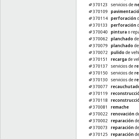
370123
servicios de
n
370109
pavimentaci
370114
perforación
d
370133
perforación
d
370040
pintura
o repa
370062
planchado
de
370079
planchado
de
370072
pulido
de vehí
370151
recarga
de veh
370137
servicios de
re
370150
servicios de
re
370130
servicios de
re
370077
recauchutad
370119
reconstrucci
370118
reconstrucci
370081
remache
370022
renovación
de
370002
reparación
de
370073
reparación
de
370125
reparación
de