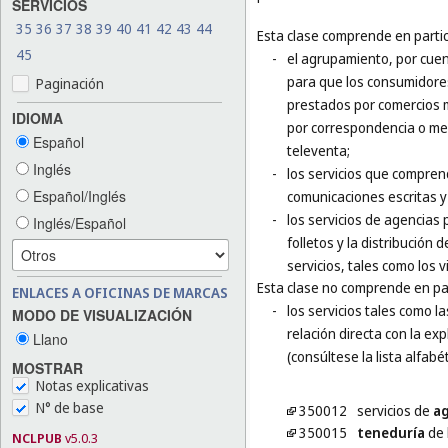
SERVICIOS
35
36
37
38
39
40
41
42
43
44
Esta clase comprende en partic
45
-
el agrupamiento, por cuen
para que los consumidores
Paginación
prestados por comercios m
IDIOMA
por correspondencia o med
Español
televenta;
Inglés
-
los servicios que comprend
Español/Inglés
comunicaciones escritas y
-
los servicios de agencias p
Inglés/Español
folletos y la distribución
servicios, tales como los 
Esta clase no comprende en par
ENLACES A OFICINAS DE MARCAS
-
los servicios tales como 
MODO DE VISUALIZACIÓN
relación directa con la ex
Llano
(consúltese la lista alfabét
MOSTRAR
Notas explicativas
N° de base
350012
servicios de
ag
350015
teneduría
de 
NCLPUB
v5.0.3