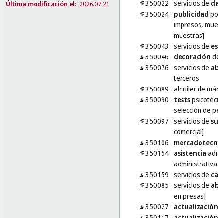
350022
servicios de
da
Última modificación el:
2026.07.21
350024
publicidad
por
impresos, mue
muestras]
350043
servicios de
es
350046
decoración
de
350076
servicios de
a
terceros
350089
alquiler de m
350090
tests
psicotécn
selección de p
350097
servicios de
su
comercial]
350106
mercadotecn
350154
asistencia
adm
administrativa
350159
servicios de
ca
350085
servicios de
ab
empresas]
350027
actualización
350117
actualización