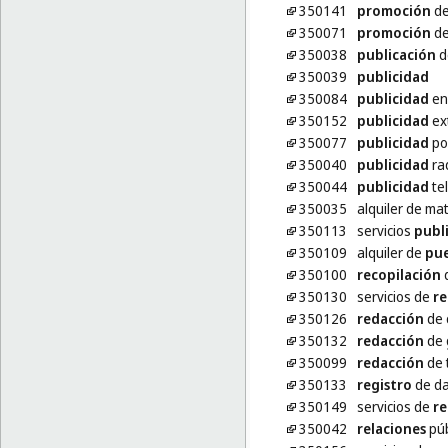
350141
promoción
de
350071
promoción
de
350038
publicación
de
350039
publicidad
350084
publicidad
en 
350152
publicidad
ex
350077
publicidad
po
350040
publicidad
ra
350044
publicidad
te
350035
alquiler de ma
350113
servicios
publi
350109
alquiler de
pue
350100
recopilación
d
350130
servicios de
re
350126
redacción
de 
350132
redacción
de 
350099
redacción
de t
350133
registro
de da
350149
servicios de
re
350042
relaciones
púb