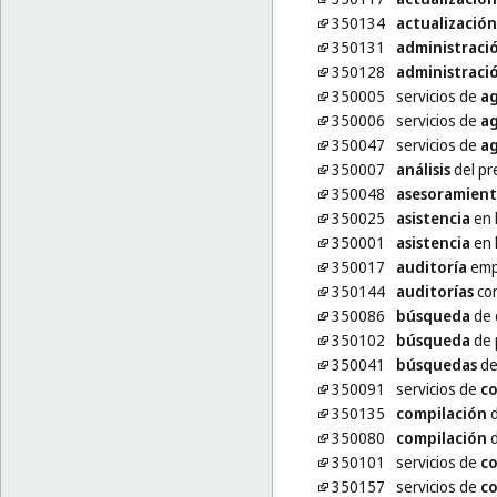
350134
actualización
350131
administraci
350128
administraci
350005
servicios de
ag
350006
servicios de
ag
350047
servicios de
ag
350007
análisis
del pr
350048
asesoramien
350025
asistencia
en 
350001
asistencia
en 
350017
auditoría
emp
350144
auditorías
con
350086
búsqueda
de 
350102
búsqueda
de 
350041
búsquedas
de
350091
servicios de
c
350135
compilación
d
350080
compilación
d
350101
servicios de
c
350157
servicios de
c