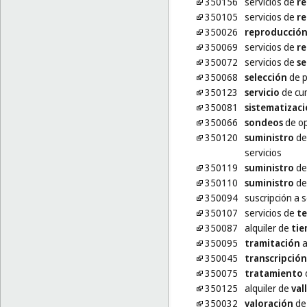
350156
servicios de
re
350105
servicios de
re
350026
reproducció
350069
servicios de
re
350072
servicios de
se
350068
selección
de p
350123
servicio
de cum
350081
sistematizac
350066
sondeos
de op
350120
suministro
de
servicios
350119
suministro
de 
350110
suministro
de
350094
suscripción a 
350107
servicios de
te
350087
alquiler de
ti
350095
tramitación
a
350045
transcripción
350075
tratamiento
350125
alquiler de
val
350032
valoración
de 