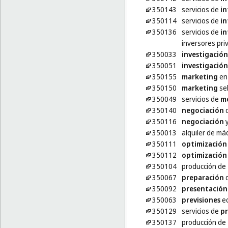
350143
servicios de
in
350114
servicios de
in
350136
servicios de
in
inversores pri
350033
investigación
350051
investigación
350155
marketing
en 
350150
marketing
sel
350049
servicios de
m
350140
negociación
d
350116
negociación
y
350013
alquiler de má
350111
optimización
350112
optimización
350104
producción de
350067
preparación
d
350092
presentación
350063
previsiones
ec
350129
servicios de
p
350137
producción de