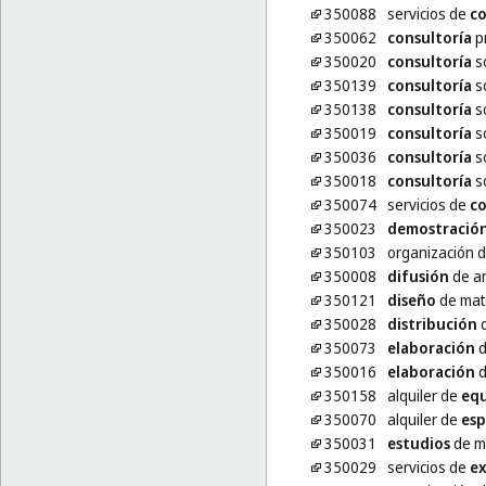
350088
servicios de
c
350062
consultoría
pr
350020
consultoría
so
350139
consultoría
so
350138
consultoría
so
350019
consultoría
so
350036
consultoría
so
350018
consultoría
so
350074
servicios de
c
350023
demostració
350103
organización 
350008
difusión
de an
350121
diseño
de mate
350028
distribución
d
350073
elaboración
d
350016
elaboración
d
350158
alquiler de
equ
350070
alquiler de
esp
350031
estudios
de m
350029
servicios de
ex