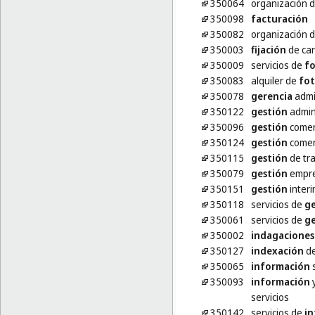
350064
organización 
350098
facturación
350082
organización 
350003
fijación
de car
350009
servicios de
fo
350083
alquiler de
fot
350078
gerencia
admin
350122
gestión
admin
350096
gestión
comerc
350124
gestión
comerc
350115
gestión
de tra
350079
gestión
empres
350151
gestión
interi
350118
servicios de
ge
350061
servicios de
ge
350002
indagaciones
350127
indexación
de
350065
información
s
350093
información
y
servicios
350142
servicios de
in