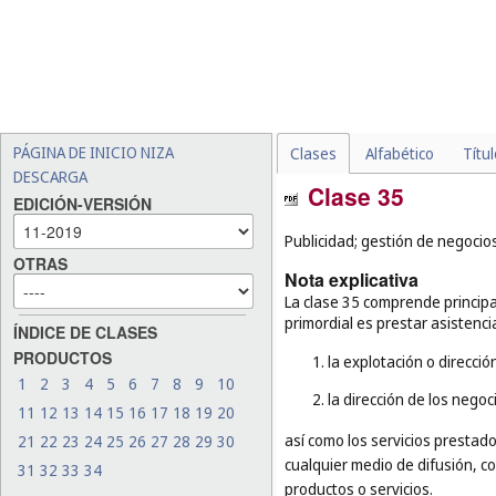
PÁGINA DE INICIO NIZA
Clases
Alfabético
Títu
DESCARGA
Clase 35
EDICIÓN-VERSIÓN
Publicidad; gestión de negocios
OTRAS
Nota explicativa
La clase 35 comprende principa
primordial es prestar asistenci
ÍNDICE DE CLASES
PRODUCTOS
1. la explotación o direcci
1
2
3
4
5
6
7
8
9
10
2. la dirección de los nego
11
12
13
14
15
16
17
18
19
20
así como los servicios prestado
21
22
23
24
25
26
27
28
29
30
cualquier medio de difusión, c
31
32
33
34
productos o servicios.