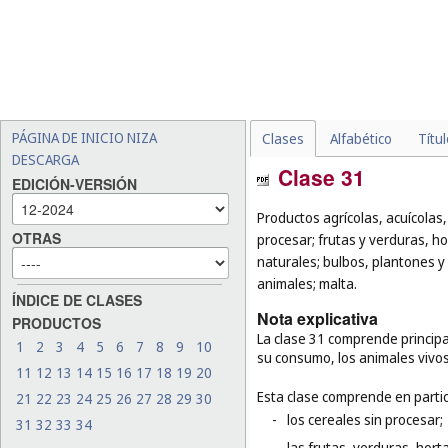
PÁGINA DE INICIO NIZA
Clases
Alfabético
Títu
DESCARGA
Clase 31
EDICIÓN-VERSIÓN
Productos agrícolas, acuícolas,
OTRAS
procesar; frutas y verduras, ho
naturales; bulbos, plantones y 
animales; malta.
ÍNDICE DE CLASES
Nota explicativa
PRODUCTOS
La clase 31 comprende principa
1
2
3
4
5
6
7
8
9
10
su consumo, los animales vivos
11
12
13
14
15
16
17
18
19
20
Esta clase comprende en partic
21
22
23
24
25
26
27
28
29
30
-
los cereales sin procesar;
31
32
33
34
-
las frutas, verduras, hort