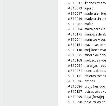
310032
limones fresco
310073
lúpulo
310017
madera en bru
310019
madera sin de
310082
maíz*
310084
malta para ela
310175
manojos de ab
310041
mariscos vivos
310164
mazorcas de ma
310136
mejillones viv
310025
micelio de hon
310168
moluscos vivo
310094
naranjas fres
310074
nueces de col
310141
objetos comest
310096
ortigas
310086
orujo [residuo 
310137
ostras vivas
/ 
310099
paja [forraje]
310098
paja [tallos de