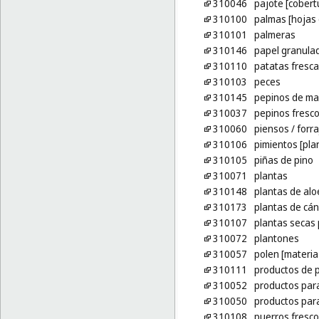
310046
pajote [cober
310100
palmas [hojas
310101
palmeras
310146
papel granula
310110
patatas fresc
310103
peces
310145
pepinos de ma
310037
pepinos fresc
310060
piensos
/ forra
310106
pimientos [pla
310105
piñas de pino
310071
plantas
310148
plantas de alo
310173
plantas de cá
310107
plantas secas 
310072
plantones
310057
polen [materia
310111
productos de p
310052
productos par
310050
productos para
310108
puerros fresc