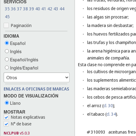
SERVICIOS
-
los residuos de origen veg
35
36
37
38
39
40
41
42
43
44
45
-
las algas sin procesar;
Paginación
-
la madera sin desbastar;
-
los huevos fertilizados pa
IDIOMA
-
las trufas y los champiñon
Español
-
la arena higiénica para a
Inglés
animales de compañía.
Español/Inglés
Esta clase no comprende en par
Inglés/Español
-
los cultivos de microorga
-
los suplementos alimentic
-
las maderas semielaborad
ENLACES A OFICINAS DE MARCAS
MODO DE VISUALIZACIÓN
-
los cebos de pesca artifici
Llano
-
el arroz (
cl. 30
);
MOSTRAR
-
el tabaco (
cl. 34
).
Notas explicativas
N° de base
310093
aceitunas fres
NCLPUB
v5.0.3