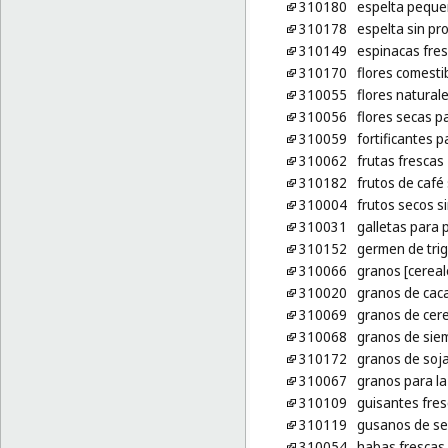
310180
espelta peque
310178
espelta sin pr
310149
espinacas fre
310170
flores comesti
310055
flores natural
310056
flores secas p
310059
fortificantes p
310062
frutas frescas
310182
frutos de café
310004
frutos secos s
310031
galletas para 
310152
germen de trig
310066
granos [cereal
310020
granos de caca
310069
granos de cere
310068
granos de sie
310172
granos de soja
310067
granos para la
310109
guisantes fre
310119
gusanos de s
310054
habas frescas