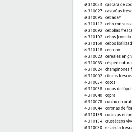
310033
cáscara de co
310027
castañas fres
310095
cebada*
310112
cebo con susta
310092
cebollas fresc
310102
cebos [comida 
310169
cebos liofiliza
310118
centeno
310023
cereales en gr
310063
césped natura
310024
champiñones f
310002
cítricos fresco
310034
cocos
310038
conos de lúpul
310040
copra
310078
corcho en brut
310044
coronas de flo
310139
cortezas en br
310134
crustáceos viv
310030
escarola fresc