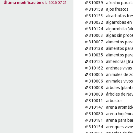
Última modificación el:
2026.07.21
310039
afrecho para l
310158
ajos frescos
310153
alcachofas fre
310022
algarrobas en 
310124
algarrobilla [
310003
algas sin proc
310007
alimentos par
310138
alimentos par
310035
alimentos par
310125
almendras [fru
310162
anchoas vivas
310005
animales de zo
310006
animales vivos
310008
árboles [plant
310009
árboles de Na
310011
arbustos
310147
arena aromáti
310080
arena higiénic
310181
arena para ba
310154
arenques vivo