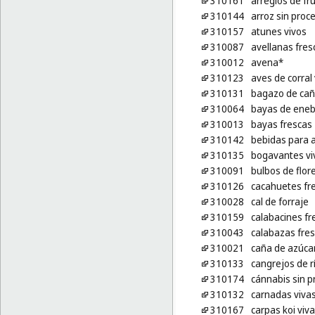
310161
arreglos de fr
310144
arroz sin proc
310157
atunes vivos
310087
avellanas fres
310012
avena*
310123
aves de corral
310131
bagazo de cañ
310064
bayas de eneb
310013
bayas frescas
310142
bebidas para 
310135
bogavantes vi
310091
bulbos de flor
310126
cacahuetes fr
310028
cal de forraje
310159
calabacines fr
310043
calabazas fre
310021
caña de azúca
310133
cangrejos de r
310174
cánnabis sin p
310132
carnadas vivas
310167
carpas koi viv