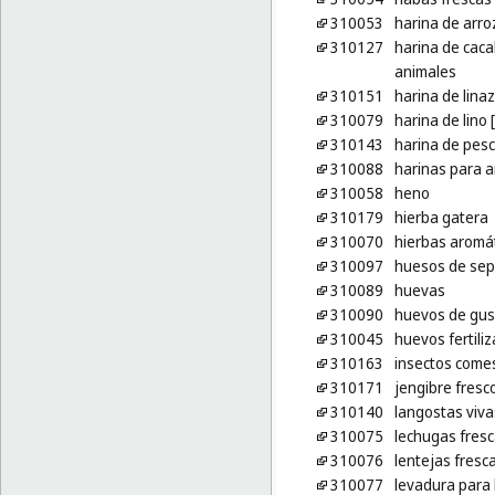
310053
harina de arro
310127
harina de cac
animales
310151
harina de lina
310079
harina de lino 
310143
harina de pesc
310088
harinas para 
310058
heno
310179
hierba gatera
310070
hierbas aromát
310097
huesos de sep
310089
huevas
310090
huevos de gus
310045
huevos fertili
310163
insectos comes
310171
jengibre fresc
310140
langostas viva
310075
lechugas fres
310076
lentejas fresc
310077
levadura para 