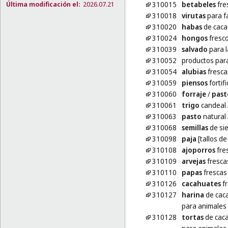
Última modificación el:
2026.07.21
310015
betabeles
fre
310018
virutas
para f
310020
habas
de caca
310024
hongos
fresc
310039
salvado
para l
310052
productos par
310054
alubias
fresca
310059
piensos
fortif
310060
forraje
/
past
310061
trigo
candeal
310063
pasto
natural
310068
semillas
de si
310098
paja
[tallos d
310108
ajoporros
fre
310109
arvejas
fresca
310110
papas
frescas
310126
cacahuates
fr
310127
harina
de cac
para animales
310128
tortas
de caca