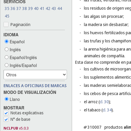
SERVICIOS
-
los residuos de origen veg
35
36
37
38
39
40
41
42
43
44
45
-
las algas sin procesar;
Paginación
-
la madera sin desbastar;
-
los huevos fertilizados pa
IDIOMA
-
las trufas y los champiñon
Español
-
la arena higiénica para a
Inglés
animales de compañía.
Español/Inglés
Esta clase no comprende en par
Inglés/Español
-
los cultivos de microorga
-
los suplementos alimentic
-
las maderas semielaborad
ENLACES A OFICINAS DE MARCAS
MODO DE VISUALIZACIÓN
-
los cebos de pesca artifici
Llano
-
el arroz (
cl. 30
);
MOSTRAR
-
el tabaco (
cl. 34
).
Notas explicativas
N° de base
310007
productos
ali
NCLPUB
v5.0.3