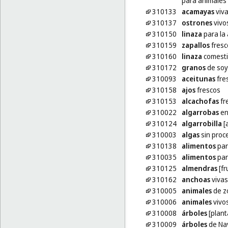
para animales
310133
acamayas
viv
310137
ostrones
vivo
310150
linaza
para la 
310159
zapallos
fresc
310160
linaza
comesti
310172
granos
de soy
310093
aceitunas
fre
310158
ajos
frescos
310153
alcachofas
fr
310022
algarrobas
en
310124
algarrobilla
[
310003
algas
sin proc
310138
alimentos
par
310035
alimentos
par
310125
almendras
[fr
310162
anchoas
vivas
310005
animales
de z
310006
animales
vivo
310008
árboles
[plant
310009
árboles
de Na