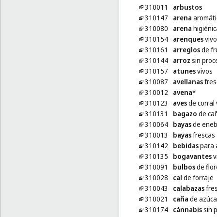
310011
arbustos
310147
arena
aromáti
310080
arena
higiénic
310154
arenques
vivo
310161
arreglos
de fr
310144
arroz
sin proc
310157
atunes
vivos
310087
avellanas
fres
310012
avena
*
310123
aves
de corral 
310131
bagazo
de cañ
310064
bayas
de eneb
310013
bayas
frescas
310142
bebidas
para 
310135
bogavantes
v
310091
bulbos
de flor
310028
cal
de forraje
310043
calabazas
fre
310021
caña
de azúca
310174
cánnabis
sin 