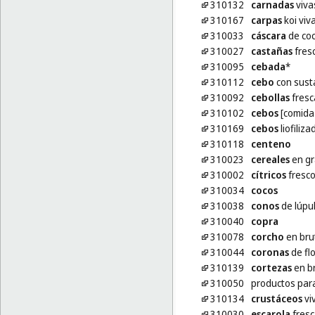
310132
carnadas
viva
310167
carpas
koi viv
310033
cáscara
de co
310027
castañas
fres
310095
cebada
*
310112
cebo
con sust
310092
cebollas
fresc
310102
cebos
[comida
310169
cebos
liofiliz
310118
centeno
310023
cereales
en gr
310002
cítricos
fresc
310034
cocos
310038
conos
de lúpu
310040
copra
310078
corcho
en bru
310044
coronas
de fl
310139
cortezas
en br
310050
productos par
310134
crustáceos
vi
310030
escarola
fresc