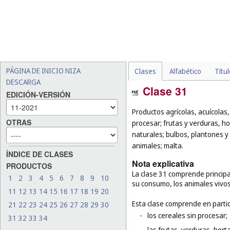
PÁGINA DE INICIO NIZA
Clases
Alfabético
Títu
DESCARGA
Clase 31
EDICIÓN-VERSIÓN
Productos agrícolas, acuícolas,
OTRAS
procesar; frutas y verduras, ho
naturales; bulbos, plantones y 
animales; malta.
ÍNDICE DE CLASES
Nota explicativa
PRODUCTOS
La clase 31 comprende principa
1
2
3
4
5
6
7
8
9
10
su consumo, los animales vivos
11
12
13
14
15
16
17
18
19
20
Esta clase comprende en partic
21
22
23
24
25
26
27
28
29
30
-
los cereales sin procesar;
31
32
33
34
-
las frutas, verduras, hort