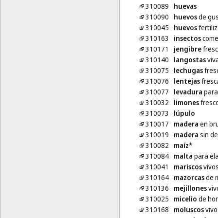
310089
huevas
310090
huevos
de gus
310045
huevos
fertili
310163
insectos
comes
310171
jengibre
fres
310140
langostas
viv
310075
lechugas
fres
310076
lentejas
fresc
310077
levadura
para 
310032
limones
fresc
310073
lúpulo
310017
madera
en br
310019
madera
sin d
310082
maíz
*
310084
malta
para ela
310041
mariscos
vivo
310164
mazorcas
de m
310136
mejillones
viv
310025
micelio
de hon
310168
moluscos
vivo