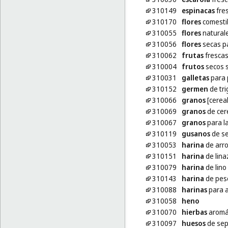
310149
espinacas
fre
310170
flores
comestib
310055
flores
natural
310056
flores
secas p
310062
frutas
fresca
310004
frutos
secos s
310031
galletas
para 
310152
germen
de tri
310066
granos
[cerea
310069
granos
de cer
310067
granos
para l
310119
gusanos
de s
310053
harina
de arro
310151
harina
de lina
310079
harina
de lino
310143
harina
de pesc
310088
harinas
para 
310058
heno
310070
hierbas
aromát
310097
huesos
de sep