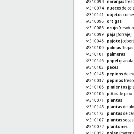
310094
naranjas
fres
310074
nueces
de col
310141
objetos
comest
310096
ortigas
310086
orujo
[residuo
310099
paja
[forraje]
310046
pajote
[cober
310100
palmas
[hojas
310101
palmeras
310146
papel
granula
310103
peces
310145
pepinos
de ma
310037
pepinos
fresc
310106
pimientos
[pl
310105
piñas
de pino
310071
plantas
310148
plantas
de alo
310173
plantas
de cá
310107
plantas
secas
310072
plantones
310057
polen
[materia