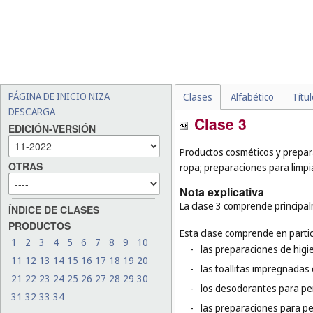
PÁGINA DE INICIO NIZA
Clases
Alfabético
Títu
DESCARGA
Clase 3
EDICIÓN-VERSIÓN
Productos cosméticos y prepara
OTRAS
ropa; preparaciones para limpiar
Nota explicativa
La clase 3 comprende principal
ÍNDICE DE CLASES
PRODUCTOS
Esta clase comprende en partic
1
2
3
4
5
6
7
8
9
10
-
las preparaciones de higi
11
12
13
14
15
16
17
18
19
20
-
las toallitas impregnadas
21
22
23
24
25
26
27
28
29
30
-
los desodorantes para pe
31
32
33
34
-
las preparaciones para pe