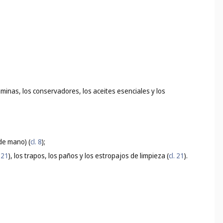
aminas, los conservadores, los aceites esenciales y los
 de mano) (
cl. 8
);
. 21
), los trapos, los paños y los estropajos de limpieza (
cl. 21
).