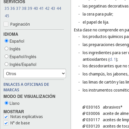
SERVICIOS
-
las pegatinas decorativas
35
36
37
38
39
40
41
42
43
44
-
la cera para pulir;
45
-
el papel de lija.
Paginación
Esta clase no comprende en par
IDIOMA
-
los productos químicos pa
Español
-
las preparaciones deseng
Inglés
-
los ingredientes para ser 
Español/Inglés
antioxidantes (
cl. 1
);
Inglés/Español
-
los desodorantes que no 
-
los champús, los jabones, 
-
las limas de cartón y las l
ENLACES A OFICINAS DE
MARCAS
-
los instrumentos cosmético
MODO DE VISUALIZACIÓN
Llano
030165
abrasivos*
MOSTRAR
030006
aceite de alm
Notas explicativas
030117
aceites de lim
N° de base
030120
aceites de toc