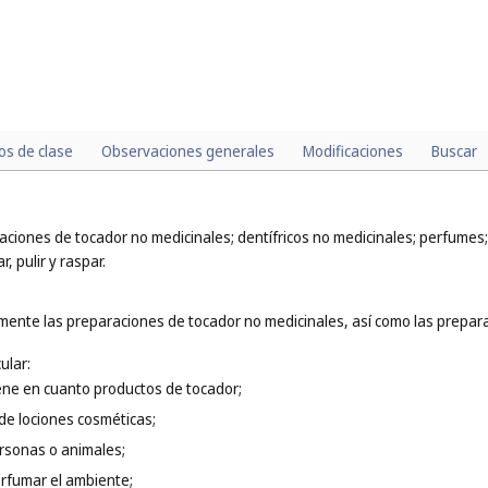
los de clase
Observaciones generales
Modificaciones
Buscar
ciones de tocador no medicinales; dentífricos no medicinales; perfumes;
, pulir y raspar.
mente las preparaciones de tocador no medicinales, así como las preparac
ular:
ene en cuanto productos de tocador;
 de lociones cosméticas;
rsonas o animales;
rfumar el ambiente;