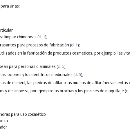
 para uñas;
ticular:
ra limpiar chimeneas (
cl. 1
);
rasantes para procesos de fabricación (
cl. 1
);
utilizados en la fabricación de productos cosméticos, por ejemplo: las vit
sean para personas o animales (
cl. 5
);
las lociones y los dentífricos medicinales (
cl. 5
);
imas de esmeril, las piedras de afilar o las muelas de afilar (herramientas
s y de limpieza, por ejemplo: las brochas y los pinceles de maquillaje (
cl
endras para uso cosmético
pieza
ador