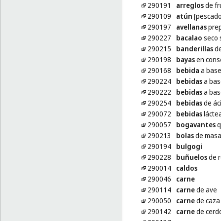
290191
arreglos
de fr
290109
atún
[pescado
290197
avellanas
pre
290227
bacalao
seco s
290215
banderillas
de
290198
bayas
en cons
290168
bebida
a base
290224
bebidas
a bas
290222
bebidas
a bas
290254
bebidas
de áci
290072
bebidas
láctea
290057
bogavantes
q
290213
bolas
de masa 
290194
bulgogi
290228
buñuelos
de 
290014
caldos
290046
carne
290114
carne
de ave
290050
carne
de caza
290142
carne
de cerd