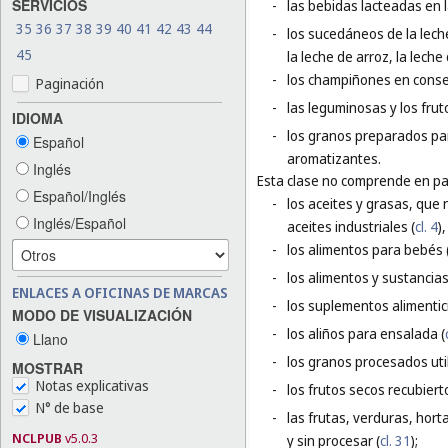
SERVICIOS
-
las bebidas lacteadas en 
35
36
37
38
39
40
41
42
43
44
-
los sucedáneos de la leche
45
la leche de arroz, la leche
-
los champiñones en conse
Paginación
-
las leguminosas y los fru
IDIOMA
-
los granos preparados pa
Español
aromatizantes.
Inglés
Esta clase no comprende en par
Español/Inglés
-
los aceites y grasas, que 
Inglés/Español
aceites industriales (
cl. 4
)
-
los alimentos para bebés 
-
los alimentos y sustancias
ENLACES A OFICINAS DE MARCAS
-
los suplementos alimentici
MODO DE VISUALIZACIÓN
-
los aliños para ensalada (
Llano
-
los granos procesados uti
MOSTRAR
Notas explicativas
-
los frutos secos recubiert
N° de base
-
las frutas, verduras, hort
NCLPUB
v5.0.3
y sin procesar (
cl. 31
);