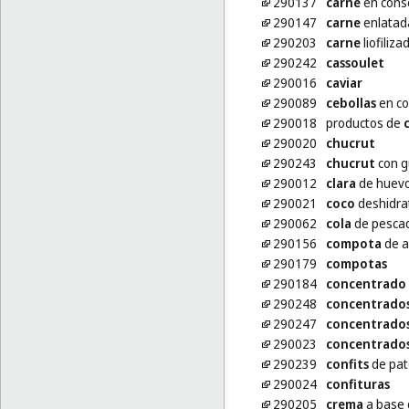
290137
carne
en cons
290147
carne
enlatad
290203
carne
liofiliza
290242
cassoulet
290016
caviar
290089
cebollas
en co
290018
productos de
290020
chucrut
290243
chucrut
con g
290012
clara
de huev
290021
coco
deshidra
290062
cola
de pescad
290156
compota
de a
290179
compotas
290184
concentrado
290248
concentrado
290247
concentrado
290023
concentrado
290239
confits
de pat
290024
confituras
290205
crema
a base 