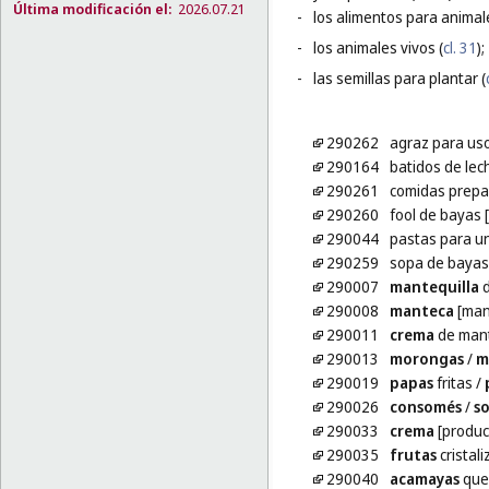
Última modificación el:
2026.07.21
-
los alimentos para animal
-
los animales vivos (
cl. 31
);
-
las semillas para plantar (
290262
agraz para uso
290164
batidos de lec
290261
comidas prepa
290260
fool de bayas 
290044
pastas para un
290259
sopa de bayas
290007
mantequilla
d
290008
manteca
[mant
290011
crema
de mant
290013
morongas
/
m
290019
papas
fritas
/
290026
consomés
/
s
290033
crema
[produc
290035
frutas
cristal
290040
acamayas
que 