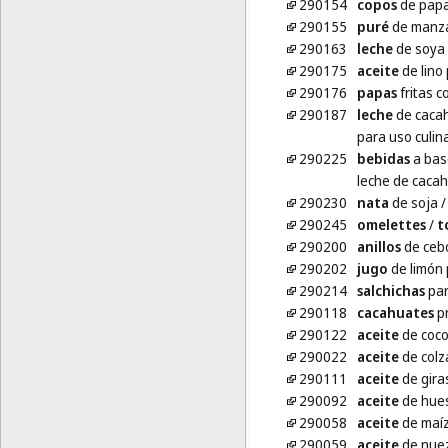
290154
copos
de pap
290155
puré
de manz
290163
leche
de soya
290175
aceite
de lino 
290176
papas
fritas c
290187
leche
de cacah
para uso culin
290225
bebidas
a bas
leche de caca
290230
nata
de soja
290245
omelettes
/
t
290200
anillos
de ceb
290202
jugo
de limón 
290214
salchichas
par
290118
cacahuates
p
290122
aceite
de coco
290022
aceite
de colz
290111
aceite
de giras
290092
aceite
de hues
290058
aceite
de maíz
290059
aceite
de nuez