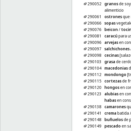
290052
granos
de soy
alimenticio
290061
ostrones
que 
290066
sopas
vegetal
290076
beicon
/
toci
290081
caracú
para us
290096
arvejas
en con
290097
salchichones
290098
cecinas
[salaz
290103
grasa
de cerd
290104
macedonias
d
290112
mondongo
[t
290115
cortezas
de fr
290120
hongos
en co
290123
alubias
en con
habas
en cons
290138
camarones
qu
290141
crema
batida
290148
buñuelos
de 
290149
pescado
en s