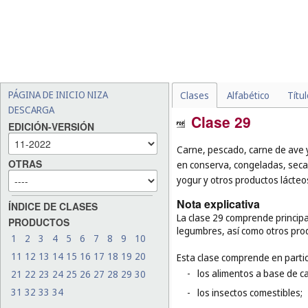
PÁGINA DE INICIO NIZA
Clases
Alfabético
Títu
DESCARGA
Clase 29
EDICIÓN-VERSIÓN
Carne, pescado, carne de ave y
OTRAS
en conserva, congeladas, secas
yogur y otros productos lácteos
Nota explicativa
ÍNDICE DE CLASES
La clase 29 comprende principa
PRODUCTOS
legumbres, así como otros pro
1
2
3
4
5
6
7
8
9
10
11
12
13
14
15
16
17
18
19
20
Esta clase comprende en partic
-
los alimentos a base de c
21
22
23
24
25
26
27
28
29
30
31
32
33
34
-
los insectos comestibles;