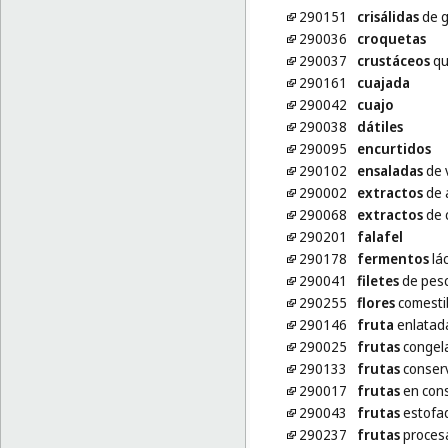
290151
crisálidas
de g
290036
croquetas
290037
crustáceos
qu
290161
cuajada
290042
cuajo
290038
dátiles
290095
encurtidos
290102
ensaladas
de 
290002
extractos
de a
290068
extractos
de 
290201
falafel
290178
fermentos
lác
290041
filetes
de pes
290255
flores
comesti
290146
fruta
enlatada
290025
frutas
congel
290133
frutas
conserv
290017
frutas
en con
290043
frutas
estofa
290237
frutas
proces