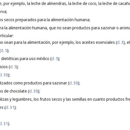
, por ejemplo, la leche de almendras, la leche de coco, la leche de cacahue
rva;
tos secos preparados para la alimentación humana;
ra la alimentación humana, que no sean productos para sazonar o aroma
ticular:
no sean para la alimentación, por ejemplo, los aceites esenciales (
cl. 3
), e
(
cl. 5
);
 dietéticas para uso médico (
cl. 5
);
cios (
cl. 5
);
cl. 30
);
lizados como productos para sazonar (
cl. 30
);
os de chocolate (
cl. 30
);
alizas y legumbres, los frutos secos y las semillas en cuanto productos fre
es (
cl. 31
);
cl. 31
).