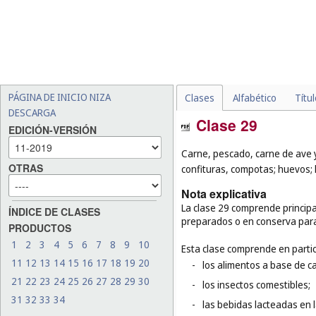
PÁGINA DE INICIO NIZA
Clases
Alfabético
Títu
DESCARGA
Clase 29
EDICIÓN-VERSIÓN
Carne, pescado, carne de ave y
OTRAS
confituras, compotas; huevos; 
Nota explicativa
La clase 29 comprende principa
ÍNDICE DE CLASES
preparados o en conserva par
PRODUCTOS
1
2
3
4
5
6
7
8
9
10
Esta clase comprende en partic
11
12
13
14
15
16
17
18
19
20
-
los alimentos a base de c
21
22
23
24
25
26
27
28
29
30
-
los insectos comestibles;
31
32
33
34
-
las bebidas lacteadas en 