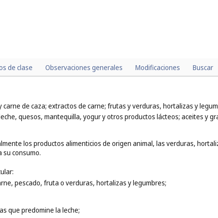
los de clase
Observaciones generales
Modificaciones
Buscar
 carne de caza; extractos de carne; frutas y verduras, hortalizas y legu
leche, quesos, mantequilla, yogur y otros productos lácteos; aceites y gr
lmente los productos alimenticios de origen animal, las verduras, hortal
a su consumo.
ular:
arne, pescado, fruta o verduras, hortalizas y legumbres;
las que predomine la leche;