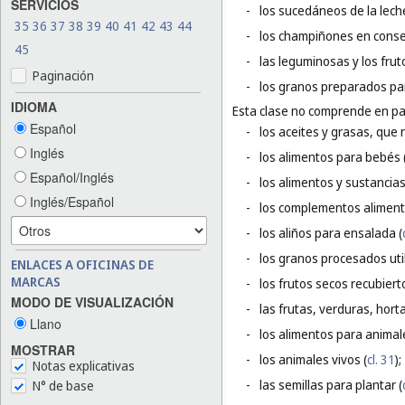
SERVICIOS
-
los sucedáneos de la leche
35
36
37
38
39
40
41
42
43
44
-
los champiñones en conse
45
-
las leguminosas y los fru
Paginación
-
los granos preparados pa
IDIOMA
Esta clase no comprende en par
Español
-
los aceites y grasas, que 
Inglés
-
los alimentos para bebés 
Español/Inglés
-
los alimentos y sustancias
Inglés/Español
-
los complementos alimenti
-
los aliños para ensalada (
-
los granos procesados uti
ENLACES A OFICINAS DE
MARCAS
-
los frutos secos recubiert
MODO DE VISUALIZACIÓN
-
las frutas, verduras, hort
Llano
-
los alimentos para animal
MOSTRAR
-
los animales vivos (
cl. 31
);
Notas explicativas
-
las semillas para plantar (
N° de base