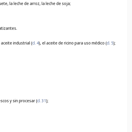
te, la leche de arroz, la leche de soja;
tizantes.
l aceite industrial (
cl. 4
), el aceite de ricino para uso médico (
cl. 5
);
scos y sin procesar (
cl. 31
);