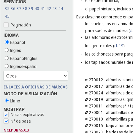
-
el césped artificial;
SERVICIOS
35
36
37
38
39
40
41
42
43
44
-
el papel pintado, incluido 
45
Esta clase no comprende en par
-
los suelos, los entarimado
Paginación
para suelos de madera (
cl
IDIOMA
-
las alfombras electrotérmi
Español
-
los geotextiles (
cl. 19
);
Inglés
-
las colchonetas para parq
Español/Inglés
-
los tapizados murales de m
Inglés/Español
270012
alfombras anti
270017
alfombras de c
ENLACES A OFICINAS DE MARCAS
270024
alfombras de 
MODO DE VISUALIZACIÓN
270019
alfombras ign
Llano
270011
alfombras*
/ t
MOSTRAR
270001
alfombrillas d
Notas explicativas
270010
alfombrillas p
N° de base
270015
bajo alfombra
NCLPUB
v5.0.3
270023
baldosas de li