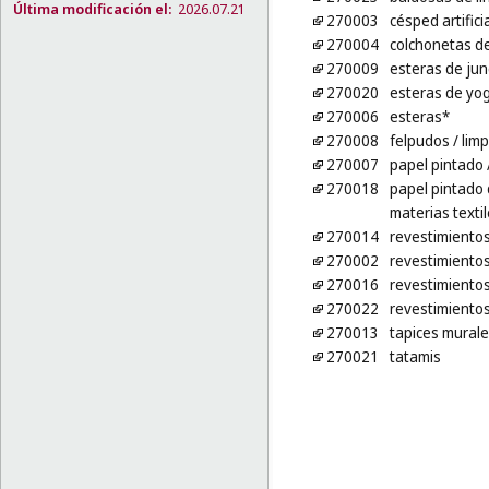
Última modificación el:
2026.07.21
270003
césped artificia
270004
colchonetas d
270009
esteras de jun
270020
esteras de yo
270006
esteras*
270008
felpudos
/ lim
270007
papel pintado
270018
papel pintado 
materias texti
270014
revestimientos
270002
revestimientos
270016
revestimientos
270022
revestimientos
270013
tapices murale
270021
tatamis