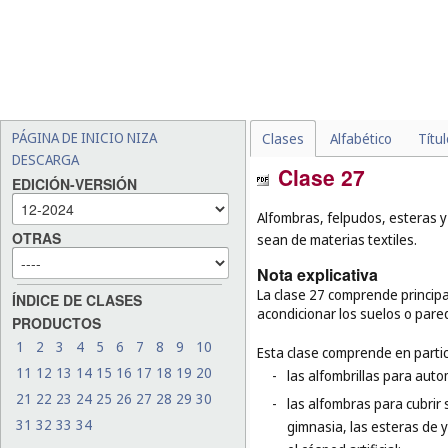
PÁGINA DE INICIO NIZA
Clases
Alfabético
Títu
DESCARGA
Clase 27
EDICIÓN-VERSIÓN
Alfombras, felpudos, esteras y 
OTRAS
sean de materias textiles.
Nota explicativa
La clase 27 comprende principal
ÍNDICE DE CLASES
acondicionar los suelos o pare
PRODUCTOS
1
2
3
4
5
6
7
8
9
10
Esta clase comprende en partic
11
12
13
14
15
16
17
18
19
20
-
las alfombrillas para auto
21
22
23
24
25
26
27
28
29
30
-
las alfombras para cubrir 
31
32
33
34
gimnasia, las esteras de 