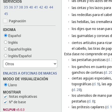
-
las cintas y los lazos de m
SERVICIOS
35
36
37
38
39
40
41
42
43
44
-
las cintas y los lazos par
45
-
las redecillas para el cabel
Paginación
-
las hebillas, las cremallera
-
los dijes que no sean para 
IDIOMA
Español
-
las guirnaldas y coronas d
Inglés
-
ciertos artículos para riza
el cabello, las tiras de pap
Español/Inglés
Esta clase no comprende en par
Inglés/Español
-
las pestañas postizas (
cl.
-
los ganchos en cuanto peq
ganchos de cortinas (
cl. 2
ENLACES A OFICINAS DE MARCAS
-
ciertas agujas especiales,
MODO DE VISUALIZACIÓN
topográficas (
cl. 9
), las a
Llano
(
cl. 28
);
MOSTRAR
-
los utensilios de mano para
Notas explicativas
pestañas (
cl. 8
);
N° de base
-
las prótesis capilares (
cl. 
NCLPUB
v5.0.3