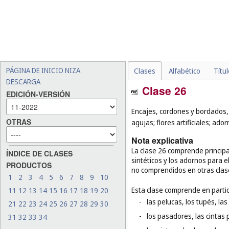
PÁGINA DE INICIO NIZA
Clases
Alfabético
Títu
DESCARGA
Clase 26
EDICIÓN-VERSIÓN
Encajes, cordones y bordados, 
OTRAS
agujas; flores artificiales; ador
Nota explicativa
La clase 26 comprende principa
ÍNDICE DE CLASES
sintéticos y los adornos para e
PRODUCTOS
no comprendidos en otras clas
1
2
3
4
5
6
7
8
9
10
Esta clase comprende en partic
11
12
13
14
15
16
17
18
19
20
-
las pelucas, los tupés, la
21
22
23
24
25
26
27
28
29
30
-
los pasadores, las cintas p
31
32
33
34