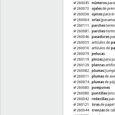
260045
números
para 
260073
ojales
de pren
260036
ojetes
para el
260064
orlas
[pasaman
260111
parches
termoa
260081
parches
termoa
260046
pasadores
par
260035
artículos de
pa
260016
artículos de
pa
260079
pelucas
260119
pinzas
para pa
260129
plantas
artifi
260082
plumas
[compl
260011
plumas
de ave
260074
plumas
de páj
260083
pompones
260080
puntillas
[enc
260042
redecillas
para
260121
tiras
de papel p
260044
trenzas
de cab