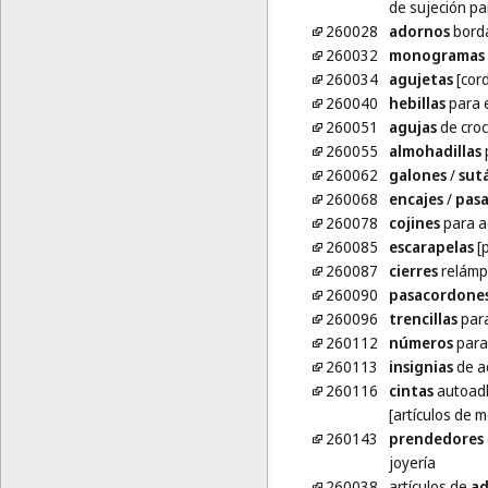
de sujeción pa
260028
adornos
bord
260032
monogramas
260034
agujetas
[cor
260040
hebillas
para e
260051
agujas
de cro
260055
almohadillas
p
260062
galones
/
sut
260068
encajes
/
pas
260078
cojines
para a
260085
escarapelas
[
260087
cierres
relámp
260090
pasacordone
260096
trencillas
para
260112
números
para
260113
insignias
de a
260116
cintas
autoadhe
[artículos de m
260143
prendedores
joyería
260038
artículos de
a