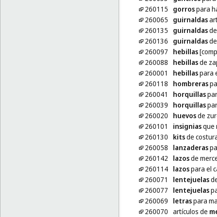
260115
gorros
para h
260065
guirnaldas
art
260135
guirnaldas
de 
260136
guirnaldas
de 
260097
hebillas
[comp
260088
hebillas
de za
260001
hebillas
para e
260118
hombreras
pa
260041
horquillas
par
260039
horquillas
par
260020
huevos
de zur
260101
insignias
que 
260130
kits
de costur
260058
lanzaderas
pa
260142
lazos
de merce
260114
lazos
para el c
260071
lentejuelas
de
260077
lentejuelas
pa
260069
letras
para mar
260070
artículos de
me