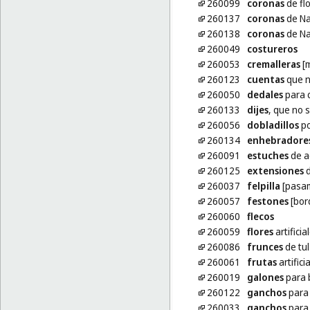
260099
coronas
de flo
260137
coronas
de Nav
260138
coronas
de Nav
260049
costureros
260053
cremalleras
[m
260123
cuentas
que n
260050
dedales
para 
260133
dijes
, que no s
260056
dobladillos
po
260134
enhebradore
260091
estuches
de a
260125
extensiones
d
260037
felpilla
[pasam
260057
festones
[bor
260060
flecos
260059
flores
artificia
260086
frunces
de tul
260061
frutas
artifici
260019
galones
para 
260122
ganchos
para 
260033
ganchos
para