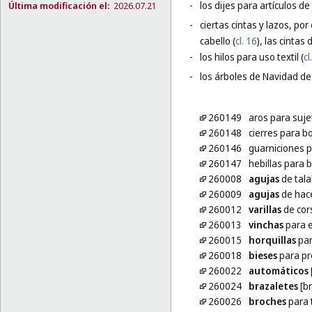
-
los dijes para artículos de 
Última modificación el:
2026.07.21
-
ciertas cintas y lazos, por
cabello (
cl. 16
), las cintas
-
los hilos para uso textil (
cl
-
los árboles de Navidad de 
260149
aros para suj
260148
cierres para b
260146
guarniciones p
260147
hebillas para 
260008
agujas
de tala
260009
agujas
de hac
260012
varillas
de cor
260013
vinchas
para e
260015
horquillas
par
260018
bieses
para pr
260022
automáticos
260024
brazaletes
[br
260026
broches
para 