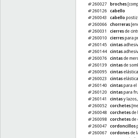
260027
broches
[comp
260126
cabello
260043
cabello
postiz
260066
chorreras
[en
260031
cierres
de cin
260010
cierres
para pr
260145
cintas
adhesiv
260144
cintas
adhesiv
260076
cintas
de merc
260139
cintas
de som
260095
cintas
elástic
260023
cintas
elástic
260140
cintas
para el 
260120
cintas
para fru
260141
cintas
y lazos
260052
corchetes
[me
260048
corchetes
de 
260098
corchetes
de 
260047
cordoncillos
p
260067
cordones
de l