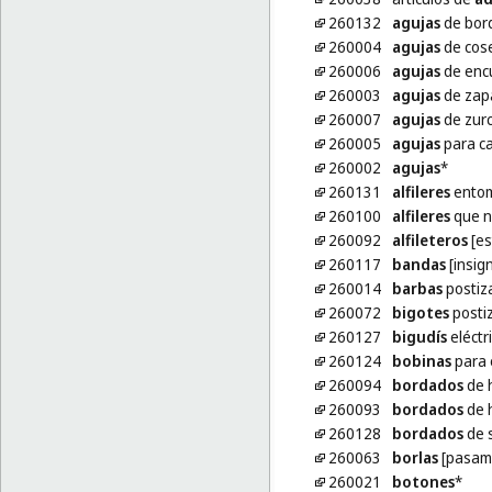
260132
agujas
de bor
260004
agujas
de cos
260006
agujas
de enc
260003
agujas
de zap
260007
agujas
de zurc
260005
agujas
para ca
260002
agujas
*
260131
alfileres
entom
260100
alfileres
que no
260092
alfileteros
[es
260117
bandas
[insign
260014
barbas
postiz
260072
bigotes
posti
260127
bigudís
eléctr
260124
bobinas
para 
260094
bordados
de h
260093
bordados
de h
260128
bordados
de s
260063
borlas
[pasam
260021
botones
*