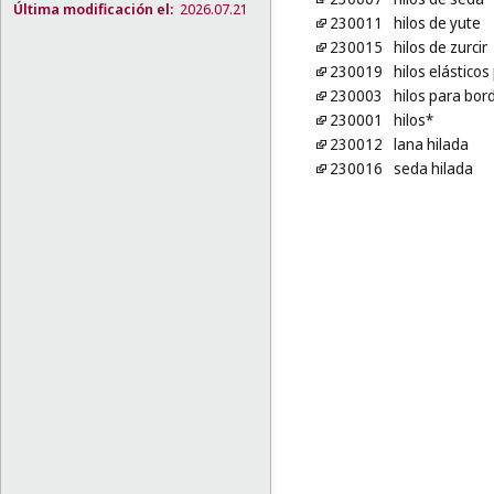
Última modificación el:
2026.07.21
230011
hilos de yute
230015
hilos de zurcir
230019
hilos elásticos
230003
hilos para bor
230001
hilos*
230012
lana hilada
230016
seda hilada