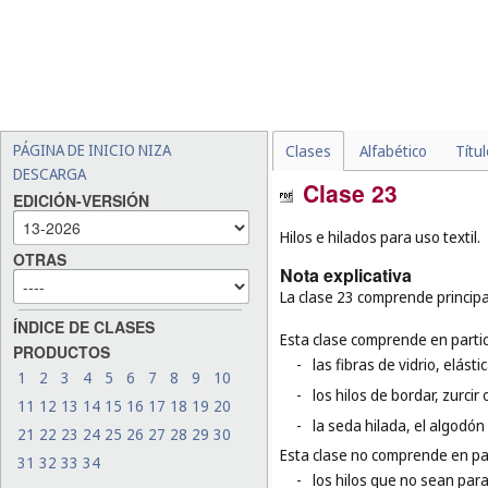
PÁGINA DE INICIO NIZA
Clases
Alfabético
Títu
DESCARGA
Clase 23
EDICIÓN-VERSIÓN
Hilos e hilados para uso textil.
OTRAS
Nota explicativa
La clase 23 comprende principal
ÍNDICE DE CLASES
Esta clase comprende en partic
PRODUCTOS
-
las fibras de vidrio, elást
1
2
3
4
5
6
7
8
9
10
-
los hilos de bordar, zurcir 
11
12
13
14
15
16
17
18
19
20
-
la seda hilada, el algodón 
21
22
23
24
25
26
27
28
29
30
Esta clase no comprende en par
31
32
33
34
-
los hilos que no sean para