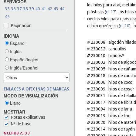
SERVICIOS
los hilos para atar, metálic
35
36
37
38
39
40
41
42
43
44
plásticas (
cl. 17
), los hilos 
45
-
ciertos hilos para usos esp
Paginación
el hilo quirúrgico (
cl. 10
), 
IDIOMA
230008
algodón hilad
Español
230032
canutillos
Inglés
230010
hilados*
Español/Inglés
230002
hilos de algod
Inglés/Español
230005
hilos de cáña
230018
hilos de caucho
230006
hilos de coco
ENLACES A OFICINAS DE MARCAS
230009
hilos de coser
MODO DE VISUALIZACIÓN
230031
hilos de felpill
230017
hilos de fibra d
Llano
230004
hilos de lana
MOSTRAR
230013
hilos de lino
Notas explicativas
230020
hilos de materi
N° de base
230014
hilos de rayón
NCLPUB
v5.0.3
230007
hilos de seda