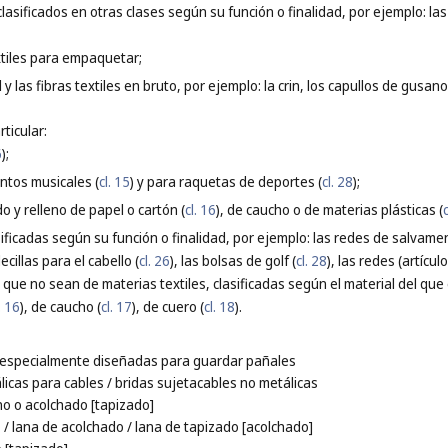
clasificados en otras clases según su función o finalidad, por ejemplo: la
xtiles para empaquetar;
 y las fibras textiles en bruto, por ejemplo: la crin, los capullos de gusan
ticular:
6
);
ntos musicales (
cl. 15
) y para raquetas de deportes (
cl. 28
);
o y relleno de papel o cartón (
cl. 16
), de caucho o de materias plásticas (
sificadas según su función o finalidad, por ejemplo: las redes de salvamen
decillas para el cabello (
cl. 26
), las bolsas de golf (
cl. 28
), las redes (artícul
que no sean de materias textiles, clasificadas según el material del qu
. 16
), de caucho (
cl. 17
), de cuero (
cl. 18
).
a especialmente diseñadas para guardar pañales
licas para cables
/ bridas sujetacables no metálicas
no o acolchado [tapizado]
o
/ lana de acolchado
/ lana de tapizado [acolchado]