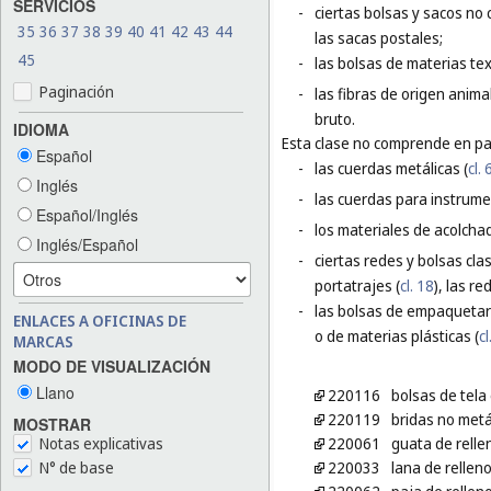
SERVICIOS
-
ciertas bolsas y sacos no 
35
36
37
38
39
40
41
42
43
44
las sacas postales;
45
-
las bolsas de materias te
Paginación
-
las fibras de origen animal
bruto.
IDIOMA
Esta clase no comprende en par
Español
-
las cuerdas metálicas (
cl. 
Inglés
-
las cuerdas para instrume
Español/Inglés
-
los materiales de acolchad
Inglés/Español
-
ciertas redes y bolsas cla
portatrajes (
cl. 18
), las re
-
las bolsas de empaquetar 
ENLACES A OFICINAS DE
o de materias plásticas (
cl
MARCAS
MODO DE VISUALIZACIÓN
Llano
220116
bolsas de tel
220119
bridas no metá
MOSTRAR
Notas explicativas
220061
guata de relle
N° de base
220033
lana de rellen