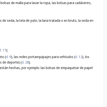
s bolsas de malla para lavar la ropa, las bolsas para cadáveres,
os de seda, la tela de yute, la lana tratada o en bruto, la seda en
cl. 17
);
to (
cl. 9
), las redes portaequipajes para vehículos (
cl. 12
), los
os de deporte) (
cl. 28
);
e están hechas, por ejemplo: las bolsas de empaquetar de papel