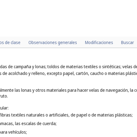
los de clase
Observaciones generales
Modificaciones
Buscar
ndas de campaña y lonas; toldos de materias textiles o sintéticas; velas
s de acolchado y relleno, excepto papel, cartón, caucho o materias plásti
mente las lonas y otros materiales para hacer velas de navegación, la co
ruto.
ular:
ibras textiles naturales o artificiales, de papel o de materias plásticas;
amacas, las escalas de cuerda;
para vehículos;