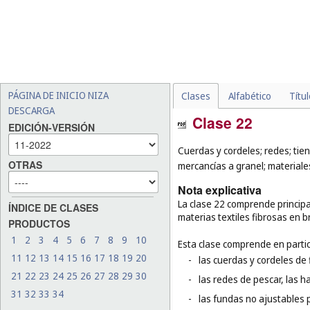
PÁGINA DE INICIO NIZA
Clases
Alfabético
Títu
DESCARGA
Clase 22
EDICIÓN-VERSIÓN
Cuerdas y cordeles; redes; tie
OTRAS
mercancías a granel; materiale
Nota explicativa
La clase 22 comprende principal
ÍNDICE DE CLASES
materias textiles fibrosas en b
PRODUCTOS
1
2
3
4
5
6
7
8
9
10
Esta clase comprende en partic
11
12
13
14
15
16
17
18
19
20
-
las cuerdas y cordeles de f
21
22
23
24
25
26
27
28
29
30
-
las redes de pescar, las h
31
32
33
34
-
las fundas no ajustables 