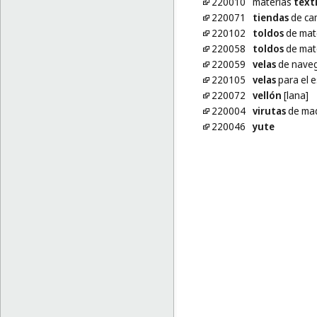
220010
materias
texti
220071
tiendas
de ca
220102
toldos
de mate
220058
toldos
de mate
220059
velas
de naveg
220105
velas
para el e
220072
vellón
[lana]
220004
virutas
de ma
220046
yute