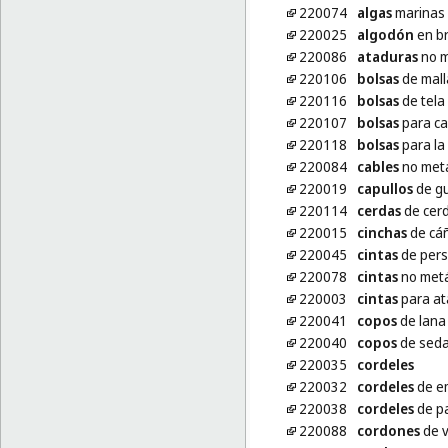
220074
algas
marinas 
220025
algodón
en b
220086
ataduras
no m
220106
bolsas
de mall
220116
bolsas
de tela
220107
bolsas
para c
220118
bolsas
para la
220084
cables
no metá
220019
capullos
de g
220114
cerdas
de cer
220015
cinchas
de cá
220045
cintas
de pers
220078
cintas
no metá
220003
cintas
para ata
220041
copos
de lana
220040
copos
de sed
220035
cordeles
220032
cordeles
de e
220038
cordeles
de p
220088
cordones
de v