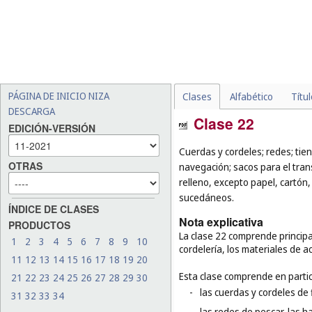
PÁGINA DE INICIO NIZA
Clases
Alfabético
Títu
DESCARGA
Clase 22
EDICIÓN-VERSIÓN
Cuerdas y cordeles; redes; tien
OTRAS
navegación; sacos para el tra
relleno, excepto papel, cartón,
sucedáneos.
ÍNDICE DE CLASES
Nota explicativa
PRODUCTOS
La clase 22 comprende principa
1
2
3
4
5
6
7
8
9
10
cordelería, los materiales de a
11
12
13
14
15
16
17
18
19
20
Esta clase comprende en partic
21
22
23
24
25
26
27
28
29
30
-
las cuerdas y cordeles de f
31
32
33
34
-
las redes de pescar, las h