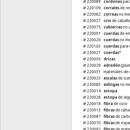
220089
cordones
para
220109
corrales
de red
220082
correas
no met
220027
crin
de caball
220075
cubiertas
no a
220091
cuerdas
de em
220020
cuerdas
no me
220103
cuerdas
para 
220021
cuerdas
*
220036
drizas
220029
edredón
[plu
220031
materiales de
220023
escalas
de cue
220083
eslingas
no me
220014
estopa
220026
estopa
de alg
220018
fibra
de coco
220013
fibras
de cáñ
220087
fibras
de carbo
220070
fibras
de espa
220092
fibras
de mater