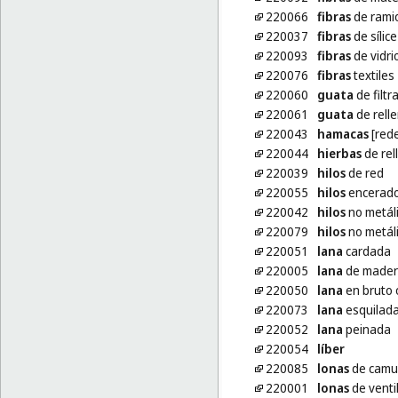
220066
fibras
de rami
220037
fibras
de sílice
220093
fibras
de vidrio
220076
fibras
textiles
220060
guata
de filtr
220061
guata
de relle
220043
hamacas
[red
220044
hierbas
de rel
220039
hilos
de red
220055
hilos
encerado
220042
hilos
no metáli
220079
hilos
no metáli
220051
lana
cardada
220005
lana
de mader
220050
lana
en bruto 
220073
lana
esquilad
220052
lana
peinada
220054
líber
220085
lonas
de camuf
220001
lonas
de venti