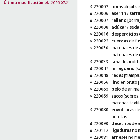
Última modificación el:
2026.07.21
220002
lonas
alquitr
220006
aserrín
/
serrí
220007
relleno
[borra
220008
adúcar
/
seda
220016
desperdicios
d
220022
cuerdas
de fu
220030
materiales de
materiales de
220033
lana
de acolc
220047
miraguano
[k
220048
redes
[trampa
220056
lino
en bruto 
220065
pelo
de anima
220069
sacos
[sobres,
materias text
220080
envolturas
de
botellas
220090
desechos
de a
220112
ligaduras
no m
220081
arneses
no met