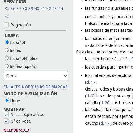
SERVICIOS
-
las fundas no ajustables 
35
36
37
38
39
40
41
42
43
44
45
-
ciertas bolsas y sacos no 
bolsas de malla para lavar
Paginación
-
las bolsas de materias te
IDIOMA
-
las fibras de origen animal
Español
seda, la tela de yute, la l
Inglés
Esta clase no comprende en par
Español/Inglés
-
las cuerdas metálicas (
cl. 
Inglés/Español
-
las cuerdas para instrume
-
los materiales de acolchad
(
cl. 17
);
ENLACES A OFICINAS DE MARCAS
-
ciertas redes y bolsas cla
MODO DE VISUALIZACIÓN
(
cl. 9
), las redes portaequi
Llano
cabello (
cl. 26
), las bolsas 
MOSTRAR
-
las bolsas de empaquetar 
Notas explicativas
están hechas, por ejemplo
N° de base
caucho (
cl. 17
), de cuero (
c
NCLPUB
v5.0.3