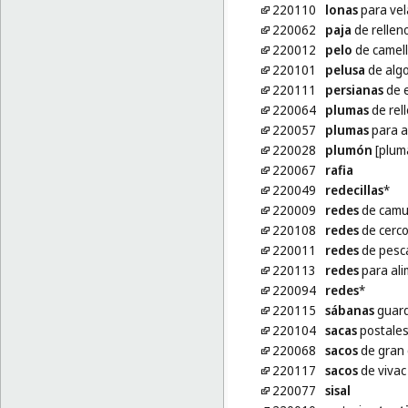
220110
lonas
para vel
220062
paja
de relleno
220012
pelo
de camel
220101
pelusa
de alg
220111
persianas
de e
220064
plumas
de rell
220057
plumas
para a
220028
plumón
[plum
220067
rafia
220049
redecillas
*
220009
redes
de camu
220108
redes
de cerc
220011
redes
de pesc
220113
redes
para ali
220094
redes
*
220115
sábanas
guard
220104
sacas
postale
220068
sacos
de gran 
220117
sacos
de vivac 
220077
sisal