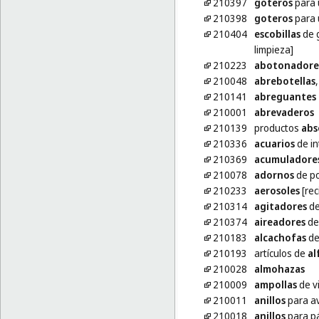
210397
goteros
para 
210398
goteros
para 
210404
escobillas
de g
limpieza]
210223
abotonadore
210048
abrebotellas
210141
abreguantes
210001
abrevaderos
210139
productos
abs
210336
acuarios
de in
210369
acumuladore
210078
adornos
de po
210233
aerosoles
[rec
210314
agitadores
de
210374
aireadores
de
210183
alcachofas
de
210193
artículos de
al
210028
almohazas
210009
ampollas
de vi
210011
anillos
para av
210018
anillos
para p