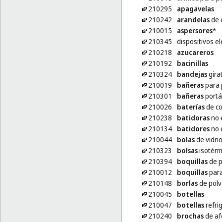
210295
apagavelas
210242
arandelas
de 
210015
aspersores
*
210345
dispositivos e
210218
azucareros
210192
bacinillas
210324
bandejas
gira
210019
bañeras
para 
210301
bañeras
portá
210026
baterías
de co
210238
batidoras
no e
210134
batidores
no 
210044
bolas
de vidri
210323
bolsas
isotérm
210394
boquillas
de p
210012
boquillas
para
210148
borlas
de polv
210045
botellas
210047
botellas
refri
210240
brochas
de af