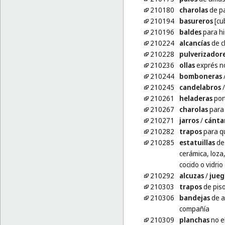
210180
charolas
de pa
210194
basureros
[cu
210196
baldes
para hi
210224
alcancías
de c
210228
pulverizador
210236
ollas
exprés no
210244
bomboneras
210245
candelabros
210261
heladeras
port
210267
charolas
para
210271
jarros
/
cánta
210282
trapos
para qu
210285
estatuillas
de 
cerámica, loza,
cocido o vidrio
210292
alcuzas
/
jueg
210303
trapos
de pis
210306
bandejas
de a
compañía
210309
planchas
no e