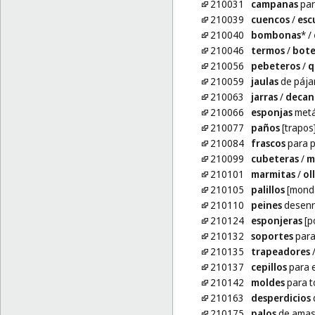
210031
campanas
par
210039
cuencos
/
esc
210040
bombonas
*
/
210046
termos
/
bote
210056
pebeteros
/
q
210059
jaulas
de pája
210063
jarras
/
decan
210066
esponjas
metá
210077
paños
[trapos]
210084
frascos
para 
210099
cubeteras
/
m
210101
marmitas
/
ol
210105
palillos
[monda
210110
peines
desenr
210124
esponjeras
[p
210132
soportes
para 
210135
trapeadores
210137
cepillos
para e
210142
moldes
para t
210163
desperdicios
d
210175
palos
de amas