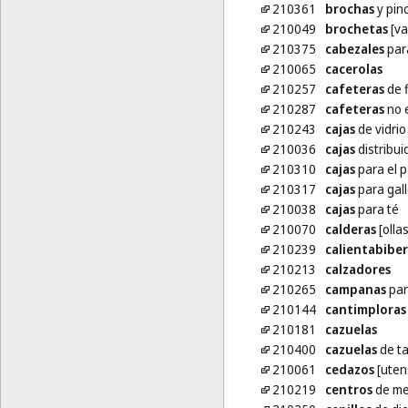
210361
brochas
y pin
210049
brochetas
[va
210375
cabezales
para
210065
cacerolas
210257
cafeteras
de f
210287
cafeteras
no e
210243
cajas
de vidrio
210036
cajas
distribui
210310
cajas
para el 
210317
cajas
para gal
210038
cajas
para té
210070
calderas
[ollas
210239
calientabibe
210213
calzadores
210265
campanas
par
210144
cantimploras
210181
cazuelas
210400
cazuelas
de ta
210061
cedazos
[uten
210219
centros
de m