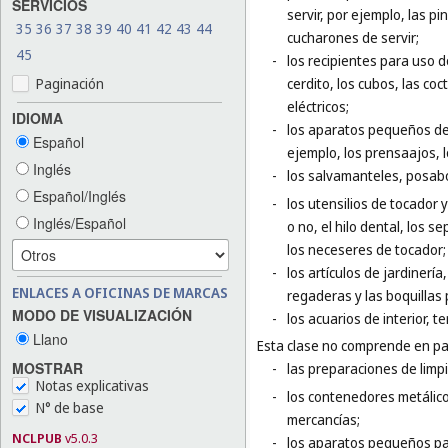
SERVICIOS
servir, por ejemplo, las pi
35
36
37
38
39
40
41
42
43
44
cucharones de servir;
45
-
los recipientes para uso d
Paginación
cerdito, los cubos, las coc
eléctricos;
IDIOMA
-
los aparatos pequeños de 
Español
ejemplo, los prensaajos, l
Inglés
-
los salvamanteles, posab
Español/Inglés
-
los utensilios de tocador y
Inglés/Español
o no, el hilo dental, los 
los neceseres de tocador;
-
los artículos de jardinerí
ENLACES A OFICINAS DE MARCAS
regaderas y las boquillas
MODO DE VISUALIZACIÓN
-
los acuarios de interior, te
Llano
Esta clase no comprende en par
MOSTRAR
-
las preparaciones de limpi
Notas explicativas
-
los contenedores metálico
N° de base
mercancías;
NCLPUB
v5.0.3
-
los aparatos pequeños para