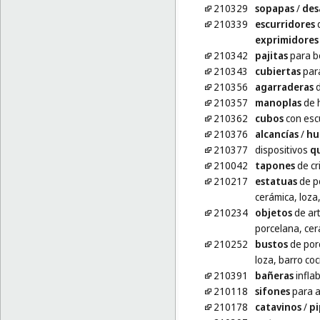
210329
sopapas
/
des
210339
escurridores
d
exprimidores
210342
pajitas
para b
210343
cubiertas
para
210356
agarraderas
d
210357
manoplas
de 
210362
cubos
con esc
210376
alcancías
/
hu
210377
dispositivos
q
210042
tapones
de cr
210217
estatuas
de po
cerámica, loza,
210234
objetos
de art
porcelana, cerá
210252
bustos
de porc
loza, barro coc
210391
bañeras
infla
210118
sifones
para 
210178
catavinos
/
pi