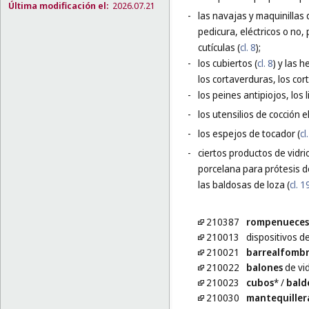
Última modificación el:
2026.07.21
-
las navajas y maquinillas 
pedicura, eléctricos o no,
cutículas (
cl. 8
);
-
los cubiertos (
cl. 8
) y las 
los cortaverduras, los cor
-
los peines antipiojos, los
-
los utensilios de cocción el
-
los espejos de tocador (
cl
-
ciertos productos de vidri
porcelana para prótesis d
las baldosas de loza (
cl. 1
210387
rompenueces
210013
dispositivos d
210021
barrealfombr
210022
balones
de vid
210023
cubos
*
/
bald
210030
mantequiller