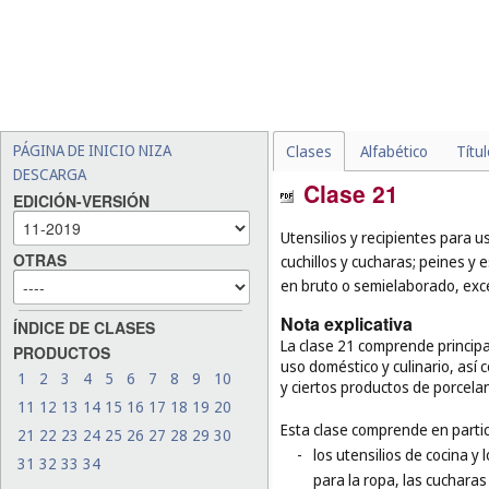
PÁGINA DE INICIO NIZA
Clases
Alfabético
Títu
DESCARGA
Clase 21
EDICIÓN-VERSIÓN
Utensilios y recipientes para us
OTRAS
cuchillos y cucharas; peines y e
en bruto o semielaborado, excep
Nota explicativa
ÍNDICE DE CLASES
La clase 21 comprende princip
PRODUCTOS
uso doméstico y culinario, así c
1
2
3
4
5
6
7
8
9
10
y ciertos productos de porcelan
11
12
13
14
15
16
17
18
19
20
Esta clase comprende en partic
21
22
23
24
25
26
27
28
29
30
-
los utensilios de cocina y
31
32
33
34
para la ropa, las cucharas