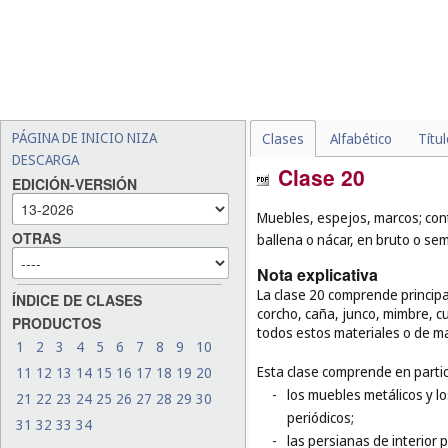
PÁGINA DE INICIO NIZA
Clases
Alfabético
Títu
DESCARGA
Clase 20
EDICIÓN-VERSIÓN
Muebles, espejos, marcos; con
OTRAS
ballena o nácar, en bruto o se
Nota explicativa
La clase 20 comprende princip
ÍNDICE DE CLASES
corcho, caña, junco, mimbre, 
PRODUCTOS
todos estos materiales o de ma
1
2
3
4
5
6
7
8
9
10
Esta clase comprende en partic
11
12
13
14
15
16
17
18
19
20
-
los muebles metálicos y l
21
22
23
24
25
26
27
28
29
30
periódicos;
31
32
33
34
-
las persianas de interior 