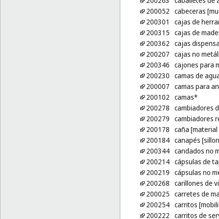
200263
caballetes de 
200052
cabeceras [mu
200301
cajas de herra
200315
cajas de mader
200362
cajas dispensa
200207
cajas no metál
200346
cajones para 
200230
camas de agua
200007
camas para an
200102
camas*
200278
cambiadores d
200279
cambiadores re
200178
caña [material
200184
canapés [sillo
200344
candados no me
200214
cápsulas de t
200219
cápsulas no me
200268
carillones de v
200025
carretes de ma
200254
carritos [mobili
200222
carritos de ser