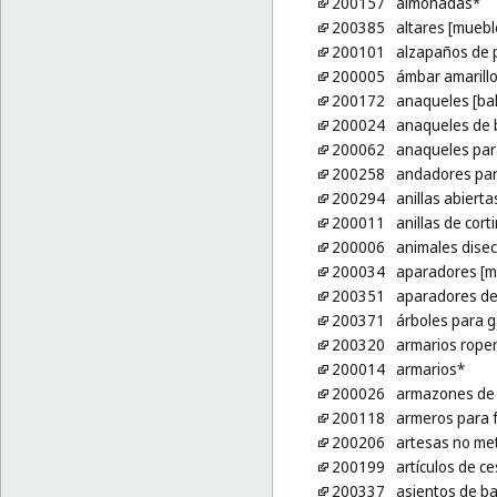
200157
almohadas*
200385
altares [muebl
200101
alzapaños de 
200005
ámbar amarill
200172
anaqueles [ba
200024
anaqueles de b
200062
anaqueles par
200258
andadores par
200294
anillas abierta
200011
anillas de cort
200006
animales dise
200034
aparadores [m
200351
aparadores de
200371
árboles para 
200320
armarios rope
200014
armarios*
200026
armazones de
200118
armeros para f
200206
artesas no me
200199
artículos de ce
200337
asientos de b