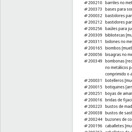
200210
barriles no me
200373
bases para som
200032
bastidores pa
200212
bastidores par
200256
baúles para j
200309
bibliotecas [m
200311
bidones no me
200165
biombos [mueb
200056
bisagras no me
200349
bombonas [reci
no metálicos p
comprimido o a
200031
botelleros [mu
200015
botiquines [ar
200251
boyas de amar
200016
bridas de fija
200223
bustos de made
200038
bustos de sas
200244
buzones de cor
200196
caballetes [mu