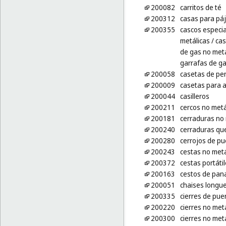
200082
carritos de té
200312
casas para pá
200355
cascos especi
metálicas
/ cas
de gas no metá
garrafas de ga
200058
casetas de pe
200009
casetas para 
200044
casilleros
200211
cercos no metá
200181
cerraduras no 
200240
cerraduras que
200280
cerrojos de pu
200243
cestas no metá
200372
cestas portáti
200163
cestos de pan
200051
chaises longu
200335
cierres de puer
200220
cierres no met
200300
cierres no met