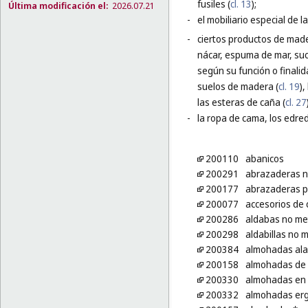
fusiles (
cl. 13
);
Última modificación el:
2026.07.21
-
el mobiliario especial de l
-
ciertos productos de made
nácar, espuma de mar, suc
según su función o finalid
suelos de madera (
cl. 19
)
las esteras de caña (
cl. 27
-
la ropa de cama, los edred
200110
abanicos
200291
abrazaderas no
200177
abrazaderas pa
200077
accesorios de
200286
aldabas no met
200298
aldabillas no 
200384
almohadas ala
200158
almohadas de 
200330
almohadas en 
200332
almohadas er