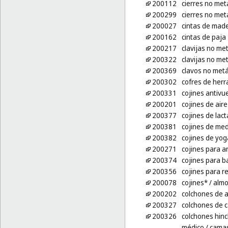
200112
cierres no met
200299
cierres no met
200027
cintas de mad
200162
cintas de paja
200217
clavijas no met
200322
clavijas no met
200369
clavos no metá
200302
cofres de herr
200331
cojines antivu
200201
cojines de air
200377
cojines de lact
200381
cojines de med
200382
cojines de yog
200271
cojines para 
200374
cojines para b
200356
cojines para r
200078
cojines*
/ alm
200202
colchones de a
200327
colchones de 
200326
colchones hin
médico
/ camas