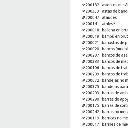
200182
asientos metál
200333
astas de bande
200047
ataúdes
200141
atriles*
200018
ballena en br
200019
bambú en brut
200021
banastas de p
200020
bancos [muebl
200287
bancos de ase
200383
bancos de med
200106
bancos de tra
200209
bancos de tra
200072
bandejas no m
200375
bandejas para
200203
barras de amb
200290
barras de apo
200175
barras de cort
200242
barras no metá
200119
barricas no me
200017
barriles de ma