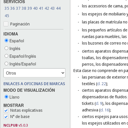
SERVICIOS
-
los accesorios de cama, p
35
36
37
38
39
40
41
42
43
44
-
los espejos de mobiliario 
45
-
las placas de matrícula no
Paginación
-
los pequeños artículos de f
IDIOMA
ruedas para muebles, las
Español
-
los buzones de correo no 
Inglés
-
ciertos aparatos dispensa
Español/Inglés
toallas, los dispensadore
Inglés/Español
perros, los dispensadores
Esta clase no comprende en par
-
las persianas de exterior 
ENLACES A OFICINAS DE MARCAS
textiles (
cl. 22
);
MODO DE VISUALIZACIÓN
-
ciertos aparatos dispensa
Llano
dispensadoras de fluidos p
tickets (
cl. 9
), los dispens
MOSTRAR
adhesiva (
cl. 16
);
Notas explicativas
N° de base
-
ciertos espejos para usos 
los espejos utilizados en c
NCLPUB
v5.0.3