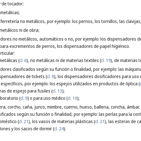
y de tocador;
 metálicas;
ferretería no metálicos, por ejemplo: los pernos, los tornillos, las clavi
metálicos ni de obra;
dores no metálicos, automáticos o no, por ejemplo: los dispensadores de 
para excrementos de perros, los dispensadores de papel higiénico.
ticular:
metálicas (
cl. 6
), no metálicas ni de materias textiles (
cl. 19
), de materias te
dores clasificados según su función o finalidad, por ejemplo: las máquina
ispensadores de tickets (
cl. 9
), los dispensadores dosificadores para uso 
específicos, por ejemplo: los espejos utilizados en productos de óptica (
iras de espejo para fusiles (
cl. 13
);
aboratorio (
cl. 9
) o para uso médico (
cl. 10
);
ra, corcho, caña, junco, mimbre, cuerno, hueso, ballena, concha, ámbar
sificados según su función o finalidad, por ejemplo: las perlas para la con
oméstico (
cl. 21
), los vasos de materias plásticas (
cl. 21
), las esteras de c
ones y los sacos de dormir (
cl. 24
).