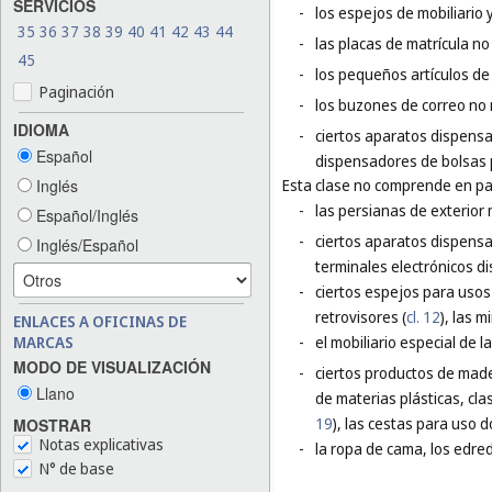
SERVICIOS
-
los espejos de mobiliario 
35
36
37
38
39
40
41
42
43
44
-
las placas de matrícula no
45
-
los pequeños artículos de 
Paginación
-
los buzones de correo no 
IDIOMA
-
ciertos aparatos dispensa
Español
dispensadores de bolsas 
Inglés
Esta clase no comprende en par
-
las persianas de exterior 
Español/Inglés
-
ciertos aparatos dispensa
Inglés/Español
terminales electrónicos d
-
ciertos espejos para usos 
retrovisores (
cl. 12
), las m
ENLACES A OFICINAS DE
MARCAS
-
el mobiliario especial de l
MODO DE VISUALIZACIÓN
-
ciertos productos de made
Llano
de materias plásticas, cla
19
), las cestas para uso d
MOSTRAR
Notas explicativas
-
la ropa de cama, los edred
N° de base