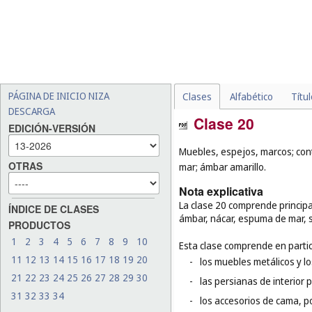
PÁGINA DE INICIO NIZA
Clases
Alfabético
Títu
DESCARGA
Clase 20
EDICIÓN-VERSIÓN
Muebles, espejos, marcos; con
OTRAS
mar; ámbar amarillo.
Nota explicativa
La clase 20 comprende principa
ÍNDICE DE CLASES
ámbar, nácar, espuma de mar, 
PRODUCTOS
1
2
3
4
5
6
7
8
9
10
Esta clase comprende en partic
11
12
13
14
15
16
17
18
19
20
-
los muebles metálicos y l
21
22
23
24
25
26
27
28
29
30
-
las persianas de interior 
31
32
33
34
-
los accesorios de cama, p