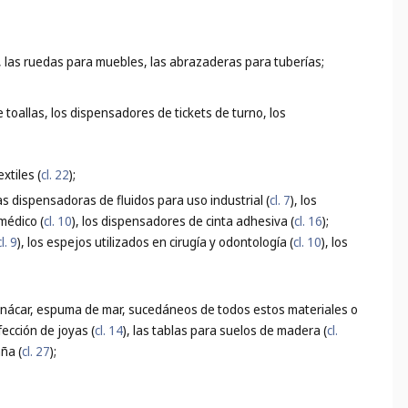
jas, las ruedas para muebles, las abrazaderas para tuberías;
toallas, los dispensadores de tickets de turno, los
xtiles (
cl. 22
);
s dispensadoras de fluidos para uso industrial (
cl. 7
), los
médico (
cl. 10
), los dispensadores de cinta adhesiva (
cl. 16
);
cl. 9
), los espejos utilizados en cirugía y odontología (
cl. 10
), los
, nácar, espuma de mar, sucedáneos de todos estos materiales o
fección de joyas (
cl. 14
), las tablas para suelos de madera (
cl.
aña (
cl. 27
);