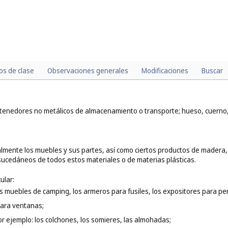
los de clase
Observaciones generales
Modificaciones
Buscar
tenedores no metálicos de almacenamiento o transporte; hueso, cuerno,
lmente los muebles y sus partes, así como ciertos productos de madera, 
sucedáneos de todos estos materiales o de materias plásticas.
ular:
os muebles de camping, los armeros para fusiles, los expositores para per
para ventanas;
or ejemplo: los colchones, los somieres, las almohadas;