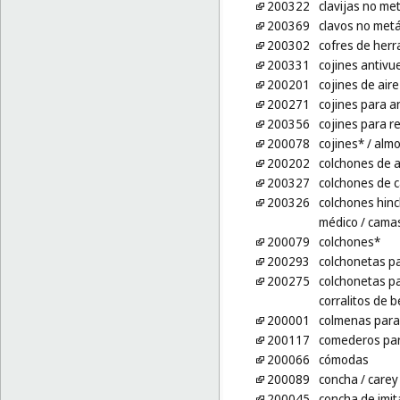
200322
clavijas no met
200369
clavos no metá
200302
cofres de herr
200331
cojines antivu
200201
cojines de air
200271
cojines para 
200356
cojines para r
200078
cojines*
/ alm
200202
colchones de a
200327
colchones de 
200326
colchones hin
médico
/ camas
200079
colchones*
200293
colchonetas pa
200275
colchonetas p
corralitos de 
200001
colmenas para
200117
comederos par
200066
cómodas
200089
concha
/ carey
200045
concha de imit