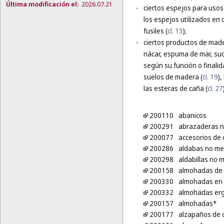
Última modificación el:
2026.07.21
-
ciertos espejos para usos 
los espejos utilizados en c
fusiles (
cl. 13
);
-
ciertos productos de made
nácar, espuma de mar, suc
según su función o finalid
suelos de madera (
cl. 19
)
las esteras de caña (
cl. 27
200110
abanicos
200291
abrazaderas no
200077
accesorios de
200286
aldabas no met
200298
aldabillas no 
200158
almohadas de 
200330
almohadas en 
200332
almohadas er
200157
almohadas*
200177
alzapaños de c