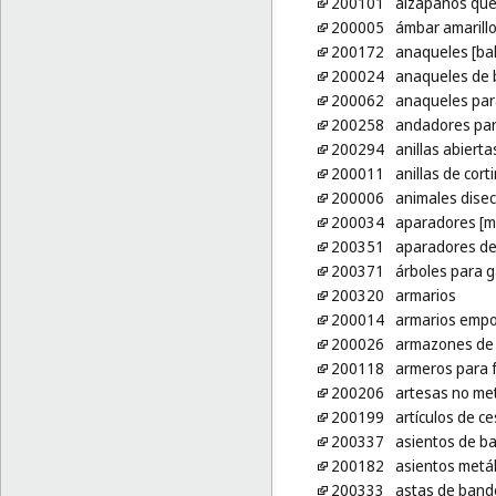
200101
alzapaños que 
200005
ámbar amarill
200172
anaqueles [ba
200024
anaqueles de b
200062
anaqueles par
200258
andadores par
200294
anillas abierta
200011
anillas de cort
200006
animales dise
200034
aparadores [m
200351
aparadores de
200371
árboles para 
200320
armarios
200014
armarios emp
200026
armazones de
200118
armeros para f
200206
artesas no me
200199
artículos de ce
200337
asientos de b
200182
asientos metál
200333
astas de bande