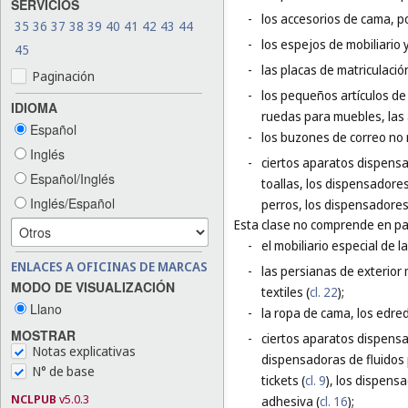
SERVICIOS
-
los accesorios de cama, p
35
36
37
38
39
40
41
42
43
44
-
los espejos de mobiliario 
45
-
las placas de matriculació
Paginación
-
los pequeños artículos de f
IDIOMA
ruedas para muebles, las
Español
-
los buzones de correo no 
Inglés
-
ciertos aparatos dispensa
Español/Inglés
toallas, los dispensadore
Inglés/Español
perros, los dispensadores
Esta clase no comprende en par
-
el mobiliario especial de l
ENLACES A OFICINAS DE MARCAS
-
las persianas de exterior 
MODO DE VISUALIZACIÓN
textiles (
cl. 22
);
Llano
-
la ropa de cama, los edred
MOSTRAR
-
ciertos aparatos dispensa
Notas explicativas
dispensadoras de fluidos p
N° de base
tickets (
cl. 9
), los dispens
NCLPUB
v5.0.3
adhesiva (
cl. 16
);