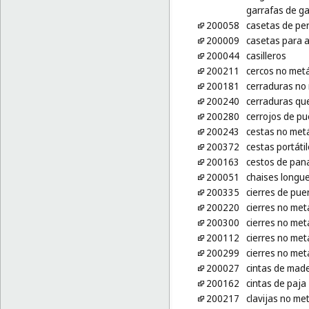
garrafas de ga
200058
casetas de pe
200009
casetas para 
200044
casilleros
200211
cercos no metá
200181
cerraduras no 
200240
cerraduras que
200280
cerrojos de pu
200243
cestas no metá
200372
cestas portáti
200163
cestos de pan
200051
chaises longu
200335
cierres de puer
200220
cierres no met
200300
cierres no met
200112
cierres no met
200299
cierres no met
200027
cintas de mad
200162
cintas de paja
200217
clavijas no met