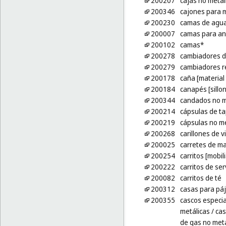
200207
cajas no metál
200346
cajones para 
200230
camas de agua
200007
camas para an
200102
camas*
200278
cambiadores d
200279
cambiadores re
200178
caña [material
200184
canapés [sillo
200344
candados no me
200214
cápsulas de t
200219
cápsulas no me
200268
carillones de v
200025
carretes de ma
200254
carritos [mobili
200222
carritos de ser
200082
carritos de té
200312
casas para pá
200355
cascos especi
metálicas
/ cas
de gas no metá