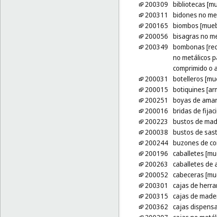
200309
bibliotecas [m
200311
bidones no me
200165
biombos [mueb
200056
bisagras no me
200349
bombonas [reci
no metálicos p
comprimido o a
200031
botelleros [mu
200015
botiquines [ar
200251
boyas de amar
200016
bridas de fija
200223
bustos de made
200038
bustos de sas
200244
buzones de cor
200196
caballetes [mu
200263
caballetes de 
200052
cabeceras [mu
200301
cajas de herra
200315
cajas de mader
200362
cajas dispensa