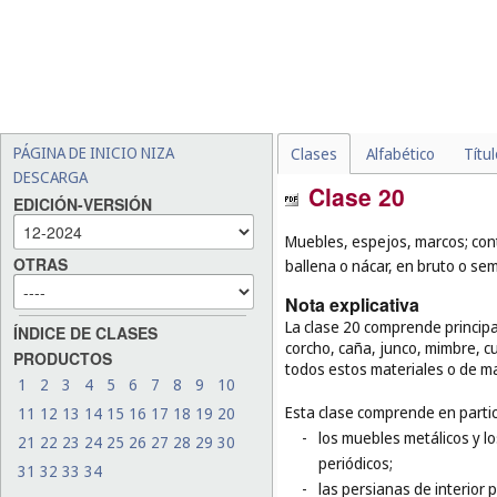
PÁGINA DE INICIO NIZA
Clases
Alfabético
Títu
DESCARGA
Clase 20
EDICIÓN-VERSIÓN
Muebles, espejos, marcos; con
OTRAS
ballena o nácar, en bruto o se
Nota explicativa
La clase 20 comprende princip
ÍNDICE DE CLASES
corcho, caña, junco, mimbre, 
PRODUCTOS
todos estos materiales o de ma
1
2
3
4
5
6
7
8
9
10
Esta clase comprende en partic
11
12
13
14
15
16
17
18
19
20
-
los muebles metálicos y l
21
22
23
24
25
26
27
28
29
30
periódicos;
31
32
33
34
-
las persianas de interior 