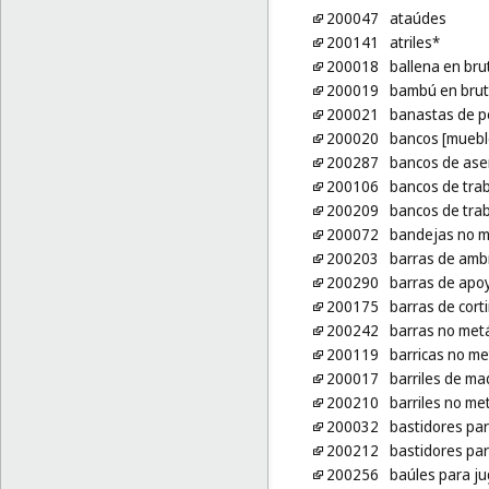
200047
ataúdes
200141
atriles*
200018
ballena en br
200019
bambú en brut
200021
banastas de p
200020
bancos [muebl
200287
bancos de ase
200106
bancos de tra
200209
bancos de tra
200072
bandejas no m
200203
barras de amb
200290
barras de apo
200175
barras de cort
200242
barras no metá
200119
barricas no me
200017
barriles de ma
200210
barriles no me
200032
bastidores pa
200212
bastidores par
200256
baúles para j