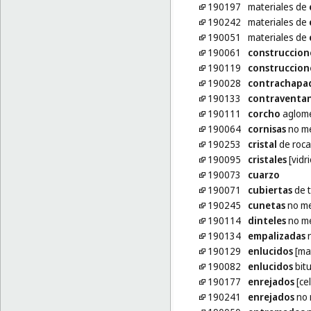
190197
materiales de
190242
materiales de
190051
materiales de
190061
construccion
190119
construccion
190028
contrachapa
190133
contraventa
190111
corcho
aglome
190064
cornisas
no me
190253
cristal
de roca
190095
cristales
[vidr
190073
cuarzo
190071
cubiertas
de t
190245
cunetas
no me
190114
dinteles
no me
190134
empalizadas
n
190129
enlucidos
[mat
190082
enlucidos
bit
190177
enrejados
[ce
190241
enrejados
no 