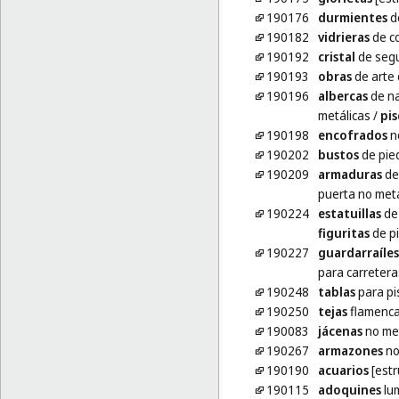
190176
durmientes
de
190182
vidrieras
de c
190192
cristal
de seg
190193
obras
de arte 
190196
albercas
de na
metálicas
/
pis
190198
encofrados
no
190202
bustos
de pie
190209
armaduras
de
puerta no metá
190224
estatuillas
de 
figuritas
de pi
190227
guardarraíles
para carretera
190248
tablas
para pi
190250
tejas
flamenca
190083
jácenas
no met
190267
armazones
no
190190
acuarios
[estr
190115
adoquines
lu