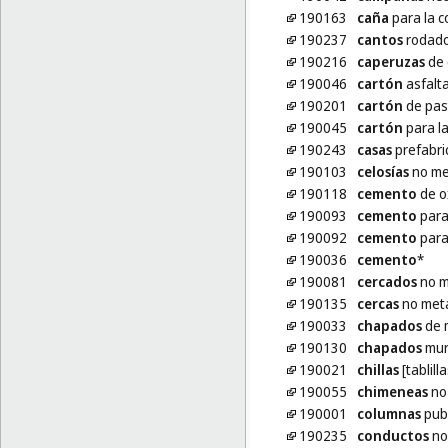
190163
caña
para la c
190237
cantos
rodad
190216
caperuzas
de 
190046
cartón
asfalta
190201
cartón
de pas
190045
cartón
para la
190243
casas
prefabric
190103
celosías
no me
190118
cemento
de o
190093
cemento
para
190092
cemento
para
190036
cemento
*
190081
cercados
no m
190135
cercas
no metá
190033
chapados
de 
190130
chapados
mura
190021
chillas
[tablill
190055
chimeneas
no 
190001
columnas
publ
190235
conductos
no 