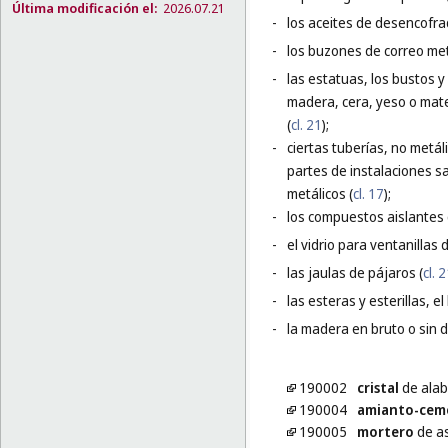
Última modificación el:
2026.07.21
-
los aceites de desencofrad
-
los buzones de correo met
-
las estatuas, los bustos 
madera, cera, yeso o mater
(
cl. 21
);
-
ciertas tuberías, no metál
partes de instalaciones sa
metálicos (
cl. 17
);
-
los compuestos aislantes 
-
el vidrio para ventanillas
-
las jaulas de pájaros (
cl. 
-
las esteras y esterillas, e
-
la madera en bruto o sin 
190002
cristal
de alab
190004
amianto-cem
190005
mortero
de a