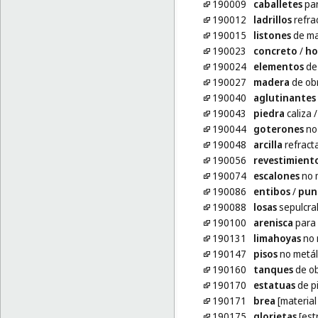
190009
caballetes
par
190012
ladrillos
refra
190015
listones
de ma
190023
concreto
/
ho
190024
elementos
de 
190027
madera
de ob
190040
aglutinantes
190043
piedra
caliza
190044
goterones
no 
190048
arcilla
refracta
190056
revestimient
190074
escalones
no 
190086
entibos
/
pun
190088
losas
sepulcral
190100
arenisca
para 
190131
limahoyas
no 
190147
pisos
no metál
190160
tanques
de o
190170
estatuas
de p
190171
brea
[material
190175
glorietas
[est