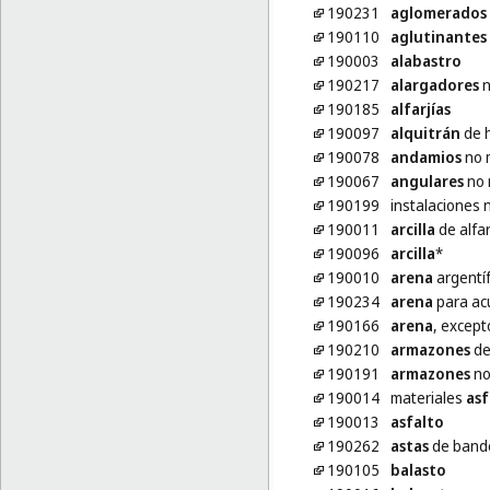
190231
aglomerados
190110
aglutinantes
190003
alabastro
190217
alargadores
n
190185
alfarjías
190097
alquitrán
de h
190078
andamios
no 
190067
angulares
no 
190199
instalaciones 
190011
arcilla
de alfar
190096
arcilla
*
190010
arena
argentí
190234
arena
para ac
190166
arena
, excep
190210
armazones
de
190191
armazones
no
190014
materiales
asf
190013
asfalto
190262
astas
de bande
190105
balasto