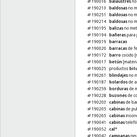
190016
balaustres
no 
190213
baldosas
no me
190251
baldosas
no m
190214
baldosas
no m
190195
balizas
no metá
190194
bañeras
para 
190019
barracas
190020
barracas
de fe
190172
barro
cocido [
190017
betún
[materi
190025
productos
bit
190261
blindajes
no m
190187
bolardos
de a
190259
borduras
de m
190228
buzones
de co
190203
cabinas
de ba
190205
cabinas
de pul
190265
cabinas
insono
190041
cabinas
telefó
190052
cal
*
190042
campanas
neu