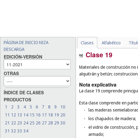
PÁGINA DE INICIO NIZA
Clases
Alfabético
Títu
DESCARGA
Clase 19
EDICIÓN-VERSIÓN
Materiales de construcción no m
OTRAS
alquitrán y betún; construcci
Nota explicativa
La clase 19 comprende principa
ÍNDICE DE CLASES
PRODUCTOS
Esta clase comprende en partic
1
2
3
4
5
6
7
8
9
10
-
las maderas semielaboradas
11
12
13
14
15
16
17
18
19
20
-
los chapados de madera;
21
22
23
24
25
26
27
28
29
30
-
el vidrio de construcción, p
31
32
33
34
armado;