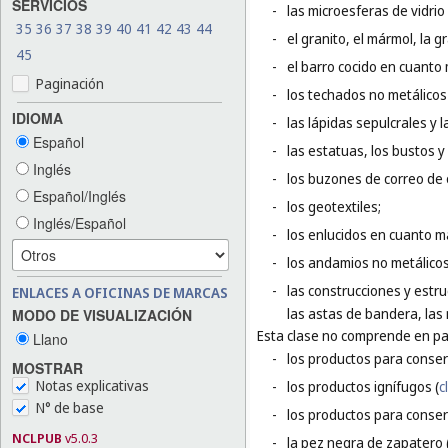
SERVICIOS
-
las microesferas de vidrio
35
36
37
38
39
40
41
42
43
44
-
el granito, el mármol, la g
45
-
el barro cocido en cuanto 
Paginación
-
los techados no metálicos 
IDIOMA
-
las lápidas sepulcrales y 
Español
-
las estatuas, los bustos y
Inglés
-
los buzones de correo de 
Español/Inglés
-
los geotextiles;
Inglés/Español
-
los enlucidos en cuanto m
-
los andamios no metálicos
-
las construcciones y estru
ENLACES A OFICINAS DE MARCAS
las astas de bandera, las 
MODO DE VISUALIZACIÓN
Esta clase no comprende en par
Llano
-
los productos para conser
MOSTRAR
Notas explicativas
-
los productos ignífugos (
c
N° de base
-
los productos para conser
NCLPUB
v5.0.3
-
la pez negra de zapatero 