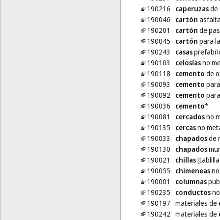
190216
caperuzas
de 
190046
cartón
asfalta
190201
cartón
de pas
190045
cartón
para la
190243
casas
prefabric
190103
celosías
no me
190118
cemento
de o
190093
cemento
para
190092
cemento
para
190036
cemento
*
190081
cercados
no m
190135
cercas
no metá
190033
chapados
de 
190130
chapados
mura
190021
chillas
[tablill
190055
chimeneas
no 
190001
columnas
publ
190235
conductos
no 
190197
materiales de
190242
materiales de