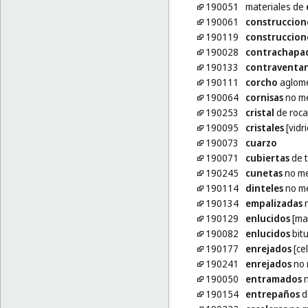
190051
materiales de
190061
construccion
190119
construccion
190028
contrachapa
190133
contraventa
190111
corcho
aglome
190064
cornisas
no me
190253
cristal
de roca
190095
cristales
[vidr
190073
cuarzo
190071
cubiertas
de t
190245
cunetas
no me
190114
dinteles
no me
190134
empalizadas
n
190129
enlucidos
[mat
190082
enlucidos
bit
190177
enrejados
[ce
190241
enrejados
no 
190050
entramados
n
190154
entrepaños
d