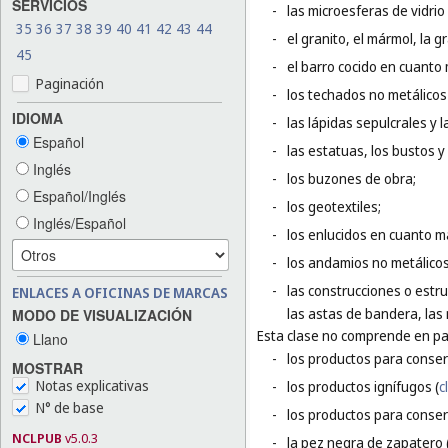
SERVICIOS
-
las microesferas de vidrio
35
36
37
38
39
40
41
42
43
44
-
el granito, el mármol, la g
45
-
el barro cocido en cuanto 
Paginación
-
los techados no metálicos 
IDIOMA
-
las lápidas sepulcrales y 
Español
-
las estatuas, los bustos y
Inglés
-
los buzones de obra;
Español/Inglés
-
los geotextiles;
Inglés/Español
-
los enlucidos en cuanto m
-
los andamios no metálicos
-
las construcciones o estru
ENLACES A OFICINAS DE MARCAS
las astas de bandera, las 
MODO DE VISUALIZACIÓN
Esta clase no comprende en par
Llano
-
los productos para conser
MOSTRAR
Notas explicativas
-
los productos ignífugos (
c
N° de base
-
los productos para conser
NCLPUB
v5.0.3
-
la pez negra de zapatero 