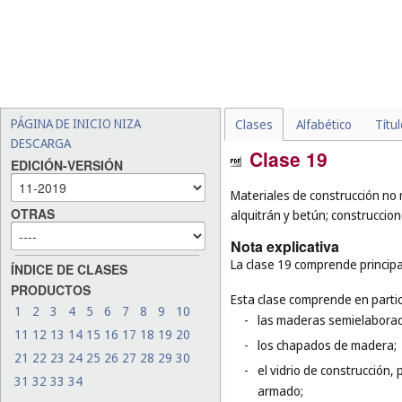
PÁGINA DE INICIO NIZA
Clases
Alfabético
Títu
DESCARGA
Clase 19
EDICIÓN-VERSIÓN
Materiales de construcción no m
OTRAS
alquitrán y betún; construcci
Nota explicativa
La clase 19 comprende principa
ÍNDICE DE CLASES
PRODUCTOS
Esta clase comprende en partic
1
2
3
4
5
6
7
8
9
10
-
las maderas semielaborada
11
12
13
14
15
16
17
18
19
20
-
los chapados de madera;
21
22
23
24
25
26
27
28
29
30
-
el vidrio de construcción, p
31
32
33
34
armado;