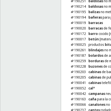
190251
baldosas
no m
190214
baldosas
no m
190195
balizas
no metá
190194
bañeras
para 
190019
barracas
190020
barracas
de fe
190172
barro
cocido [
190017
betún
[materi
190025
productos
bit
190261
blindajes
no m
190187
bolardos
de a
190259
borduras
de m
190228
buzones
de co
190203
cabinas
de ba
190205
cabinas
de pul
190041
cabinas
telefó
190052
cal
*
190042
campanas
neu
190163
caña
para la c
190066
canalones
no 
190237
cantos
rodad