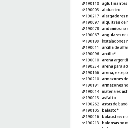
190110
aglutinantes
190003
alabastro
190217
alargadores
n
190097
alquitrán
de h
190078
andamios
no 
190067
angulares
no 
190199
instalaciones 
190011
arcilla
de alfar
190096
arcilla
*
190010
arena
argentí
190234
arena
para ac
190166
arena
, excep
190210
armazones
de
190191
armazones
no
190014
materiales
asf
190013
asfalto
190262
astas
de bande
190105
balasto
*
190016
balaustres
no 
190213
baldosas
no me