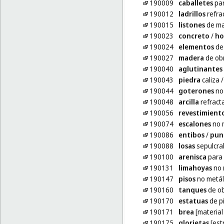
190009
caballetes
par
190012
ladrillos
refra
190015
listones
de ma
190023
concreto
/
ho
190024
elementos
de 
190027
madera
de ob
190040
aglutinantes
190043
piedra
caliza
190044
goterones
no 
190048
arcilla
refracta
190056
revestimient
190074
escalones
no 
190086
entibos
/
pun
190088
losas
sepulcral
190100
arenisca
para 
190131
limahoyas
no 
190147
pisos
no metál
190160
tanques
de o
190170
estatuas
de p
190171
brea
[material
190175
glorietas
[est