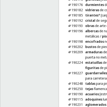
190176
durmientes
de
190182
vidrieras
de c
190185
tirantes
* [car
190192
cristal
de seg
190193
obras
de arte 
190196
albercas
de na
metálicas
/
pis
190198
encofrados
no
190202
bustos
de pie
190209
armaduras
de
puerta no metá
190224
estatuillas
de 
figuritas
de pi
190227
guardarraíles
para carretera
190248
tablas
para pi
190250
tejas
flamenca
190190
acuarios
[estr
190115
adoquines
lu
190231
aglomerados